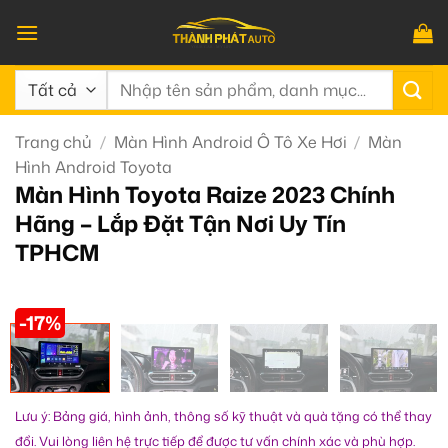
Bỏ
qua
nội
Tìm
dung
kiếm:
Trang chủ
/
Màn Hình Android Ô Tô Xe Hơi
/
Màn
Hình Android Toyota
Màn Hình Toyota Raize 2023 Chính
Hãng – Lắp Đặt Tận Nơi Uy Tín
TPHCM
-17%
Lưu ý: Bảng giá, hình ảnh, thông số kỹ thuật và quà tặng có thể thay
đổi. Vui lòng liên hệ trực tiếp để được tư vấn chính xác và phù hợp.