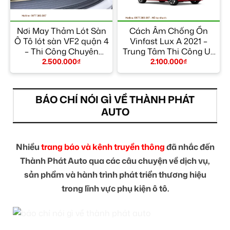
Nơi May Thảm Lót Sàn
Cách Âm Chống Ồn
Ô Tô lót sàn VF2 quận 4
Vinfast Lux A 2021 –
– Thi Công Chuyên
Trung Tâm Thi Công Uy
Nghiệp
Tín TPHCM
2.500.000
₫
2.100.000
₫
BÁO CHÍ NÓI GÌ VỀ THÀNH PHÁT
AUTO
Nhiều
trang báo và kênh truyền thông
đã nhắc đến
Thành Phát Auto qua các câu chuyện về dịch vụ,
sản phẩm và hành trình phát triển thương hiệu
trong lĩnh vực phụ kiện ô tô.