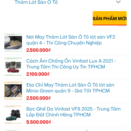
Thảm Lót Sàn Ô Tô
SẢN PHẨM MỚI
Nơi May Thảm Lót Sàn Ô Tô lót sàn VF2
quận 4 - Thi Công Chuyên Nghiệp
2.500.000
₫
Cách Âm Chống Ồn Vinfast Lux A 2021 -
Trung Tâm Thi Công Uy Tín TPHCM
2.100.000
₫
Địa Chỉ May Thảm Lót Sàn Ô Tô lót sàn
Minio Green quận 9 - Giá Tốt TPHCM
2.500.000
₫
Bọc Ghế Da Vinfast VF8 2025 - Trung Tâm
Lắp Đặt Chính Hãng TPHCM
5.500.000
₫