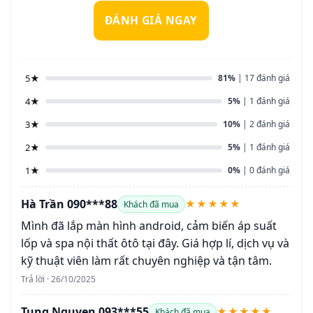
ĐÁNH GIÁ NGAY
5★
81%
| 17 đánh giá
4★
5%
| 1 đánh giá
3★
10%
| 2 đánh giá
2★
5%
| 1 đánh giá
1★
0%
| 0 đánh giá
Hà Trần 090***88
★★★★★
Khách đã mua
Mình đã lắp màn hình android, cảm biến áp suất
lốp và spa nội thất ôtô tại đây. Giá hợp lí, dịch vụ và
kỹ thuật viên làm rất chuyên nghiệp và tận tâm.
Trả lời · 26/10/2025
Tung Nguyen 093***55
★★★★★
Khách đã mua