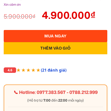
Xin cảm ơn
4.900.000
₫
5.900.000
₫
MUA NGAY
THÊM VÀO GIỎ
★★★★★
(21 đánh giá)
4.6
📞 Hotline:
0977.383.567
-
0788.212.999
(Hỗ trợ từ
7:00
đến
22:00
mỗi ngày)