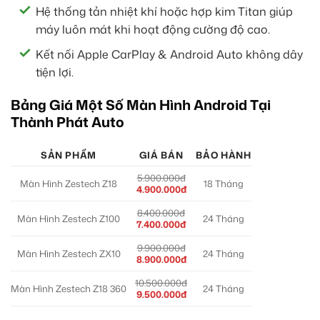
Hệ thống tản nhiệt khí hoặc hợp kim Titan giúp
máy luôn mát khi hoạt động cường độ cao.
Kết nối Apple CarPlay & Android Auto không dây
tiện lợi.
Bảng Giá Một Số Màn Hình Android Tại
Thành Phát Auto
SẢN PHẨM
GIÁ BÁN
BẢO HÀNH
5.900.000đ
Màn Hình Zestech Z18
18 Tháng
4.900.000đ
8.400.000đ
Màn Hình Zestech Z100
24 Tháng
7.400.000đ
9.900.000đ
Màn Hình Zestech ZX10
24 Tháng
8.900.000đ
10.500.000đ
Màn Hình Zestech Z18 360
24 Tháng
9.500.000đ