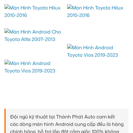
Đội ngũ kỹ thuật tại Thành Phát Auto cam kết
các dòng màn hình Android cung cấp đều là hàng
chính hãng, hỗ trợ lắp đặt cắm giắc 100% không