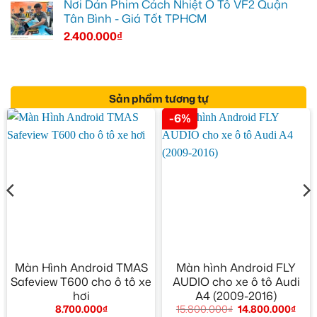
Nơi Dán Phim Cách Nhiệt Ô Tô VF2 Quận
Tân Bình - Giá Tốt TPHCM
2.400.000
₫
Sản phẩm tương tự
-6%
Màn Hình Android TMAS
Màn hình Android FLY
Safeview T600 cho ô tô xe
AUDIO cho xe ô tô Audi
hơi
A4 (2009-2016)
8.700.000
₫
15.800.000
₫
14.800.000
₫