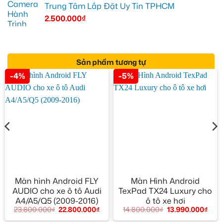
Trung Tâm Lắp Đặt Uy Tín TPHCM
2.500.000
₫
Sản phẩm tương tự
-4%
-5%
Màn hình Android FLY
Màn Hình Android
AUDIO cho xe ô tô Audi
TexPad TX24 Luxury cho
A4/A5/Q5 (2009-2016)
ô tô xe hơi
23.800.000
₫
22.800.000
₫
14.800.000
₫
13.990.000
₫