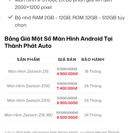
2000×1200 pixel.
Bộ nhớ RAM 2GB – 12GB, ROM 32GB – 512GB tùy
chọn.
Bảng Giá Một Số Màn Hình Android Tại
Thành Phát Auto
SẢN PHẨM
GIÁ BÁN
BẢO HÀNH
5.900.000đ
Màn Hình Zestech Z18
18 Tháng
4.900.000đ
8.400.000đ
Màn Hình Zestech Z100
24 Tháng
7.400.000đ
9.900.000đ
Màn Hình Zestech ZX10
24 Tháng
8.900.000đ
10.500.000đ
Màn Hình Zestech Z18 360
24 Tháng
9.500.000đ
Lưu ý: Giá trên chỉ mang tính tham khảo, vui lòng liên hệ Thành