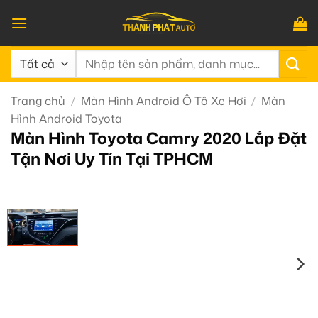
Bỏ
qua
nội
Tìm
dung
kiếm:
Trang chủ
/
Màn Hình Android Ô Tô Xe Hơi
/
Màn
Hình Android Toyota
Màn Hình Toyota Camry 2020 Lắp Đặt
Tận Nơi Uy Tín Tại TPHCM