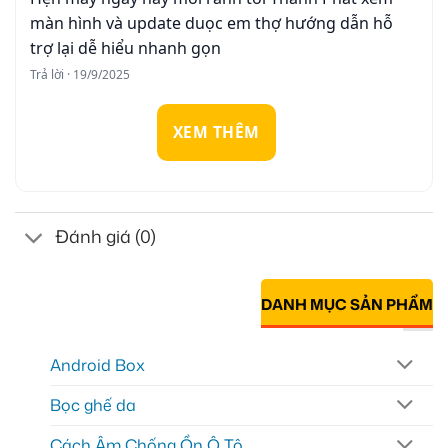
màn hình và update duọc em thợ hướng dẫn hỗ
trợ lại dễ hiểu nhanh gọn
Trả lời · 19/9/2025
XEM THÊM
Đánh giá (0)
DANH MỤC SẢN PHẨM
Android Box
Bọc ghế da
Cách Âm Chống Ồn Ô Tô