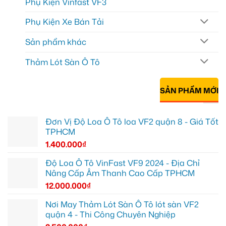
Phụ Kiện Vinfast VF3
Phụ Kiện Xe Bán Tải
Sản phẩm khác
Thảm Lót Sàn Ô Tô
SẢN PHẨM MỚI
Đơn Vị Độ Loa Ô Tô loa VF2 quận 8 - Giá Tốt
TPHCM
1.400.000
₫
Độ Loa Ô Tô VinFast VF9 2024 - Địa Chỉ
Nâng Cấp Âm Thanh Cao Cấp TPHCM
12.000.000
₫
Nơi May Thảm Lót Sàn Ô Tô lót sàn VF2
quận 4 - Thi Công Chuyên Nghiệp