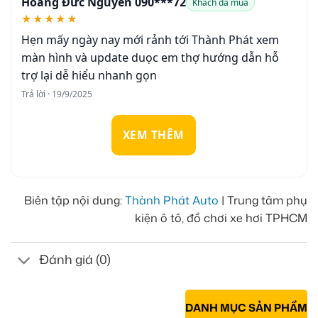
Hoàng Đức Nguyễn 090***72
Khách đã mua
★★★★★
Hẹn mấy ngày nay mới rảnh tới Thành Phát xem
màn hình và update duọc em thợ hướng dẫn hỗ
trợ lại dễ hiểu nhanh gọn
Trả lời · 19/9/2025
XEM THÊM
Biên tập nội dung:
Thành Phát Auto
| Trung tâm phụ
kiện ô tô, đồ chơi xe hơi TPHCM
Đánh giá (0)
DANH MỤC SẢN PHẨM