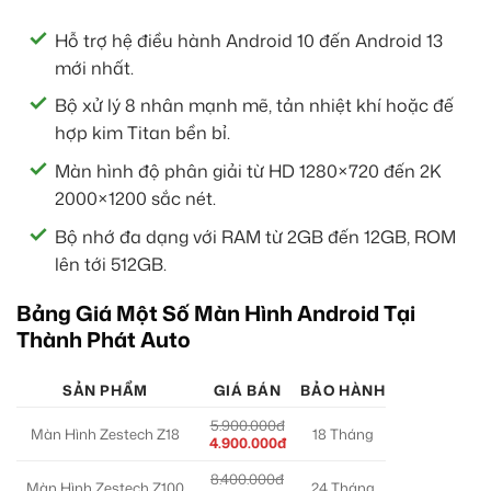
Hỗ trợ hệ điều hành Android 10 đến Android 13
mới nhất.
Bộ xử lý 8 nhân mạnh mẽ, tản nhiệt khí hoặc đế
hợp kim Titan bền bỉ.
Màn hình độ phân giải từ HD 1280×720 đến 2K
2000×1200 sắc nét.
Bộ nhớ đa dạng với RAM từ 2GB đến 12GB, ROM
lên tới 512GB.
Bảng Giá Một Số Màn Hình Android Tại
Thành Phát Auto
SẢN PHẨM
GIÁ BÁN
BẢO HÀNH
5.900.000đ
Màn Hình Zestech Z18
18 Tháng
4.900.000đ
8.400.000đ
Màn Hình Zestech Z100
24 Tháng