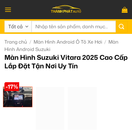
Bỏ
qua
nội
Tìm
dung
kiếm:
Trang chủ
/
Màn Hình Android Ô Tô Xe Hơi
/
Màn
Hình Android Suzuki
Màn Hình Suzuki Vitara 2025 Cao Cấp
Lắp Đặt Tận Nơi Uy Tín
-17%