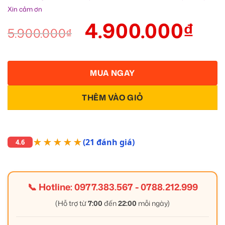
Xin cảm ơn
4.900.000
₫
5.900.000
₫
MUA NGAY
THÊM VÀO GIỎ
★★★★★
(21 đánh giá)
4.6
📞 Hotline:
0977.383.567
-
0788.212.999
(Hỗ trợ từ
7:00
đến
22:00
mỗi ngày)