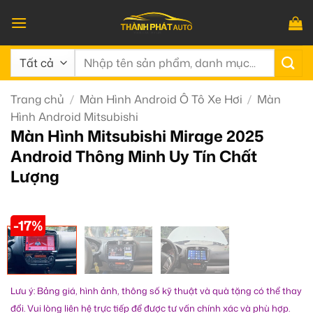
Bỏ
qua
nội
Tìm
dung
kiếm:
Trang chủ
/
Màn Hình Android Ô Tô Xe Hơi
/
Màn
Hình Android Mitsubishi
Màn Hình Mitsubishi Mirage 2025
Android Thông Minh Uy Tín Chất
Lượng
-17%
Lưu ý: Bảng giá, hình ảnh, thông số kỹ thuật và quà tặng có thể thay
đổi. Vui lòng liên hệ trực tiếp để được tư vấn chính xác và phù hợp.