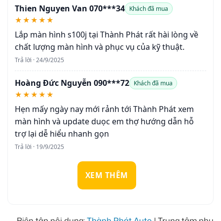
Thien Nguyen Van 070***34
Khách đã mua
★★★★★
Lắp màn hình s100j tại Thành Phát rất hài lòng về
chất lượng màn hình và phục vụ của kỹ thuật.
Trả lời · 24/9/2025
Hoàng Đức Nguyễn 090***72
Khách đã mua
★★★★★
Hẹn mấy ngày nay mới rảnh tới Thành Phát xem
màn hình và update duọc em thợ hướng dẫn hỗ
trợ lại dễ hiểu nhanh gọn
Trả lời · 19/9/2025
XEM THÊM
Biên tập nội dung:
Thành Phát Auto
| Trung tâm phụ