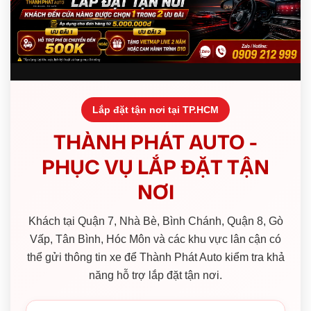
Lắp đặt tận nơi tại TP.HCM
THÀNH PHÁT AUTO -
PHỤC VỤ LẮP ĐẶT TẬN
NƠI
Khách tại Quận 7, Nhà Bè, Bình Chánh, Quận 8, Gò
Vấp, Tân Bình, Hóc Môn và các khu vực lân cận có
thể gửi thông tin xe để Thành Phát Auto kiểm tra khả
năng hỗ trợ lắp đặt tận nơi.