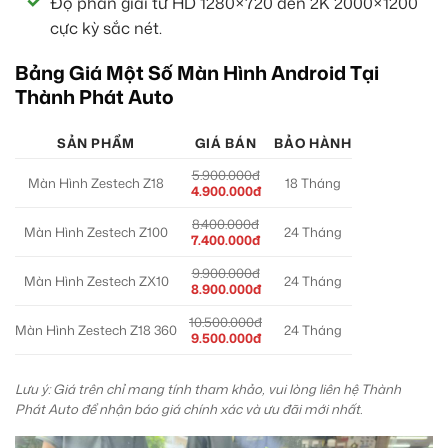
Độ phân giải từ HD 1280×720 đến 2K 2000×1200
cực kỳ sắc nét.
Bảng Giá Một Số Màn Hình Android Tại
Thành Phát Auto
SẢN PHẨM
GIÁ BÁN
BẢO HÀNH
5.900.000đ
Màn Hình Zestech Z18
18 Tháng
4.900.000đ
8.400.000đ
Màn Hình Zestech Z100
24 Tháng
7.400.000đ
9.900.000đ
Màn Hình Zestech ZX10
24 Tháng
8.900.000đ
10.500.000đ
Màn Hình Zestech Z18 360
24 Tháng
9.500.000đ
Lưu ý: Giá trên chỉ mang tính tham khảo, vui lòng liên hệ Thành
Phát Auto để nhận báo giá chính xác và ưu đãi mới nhất.