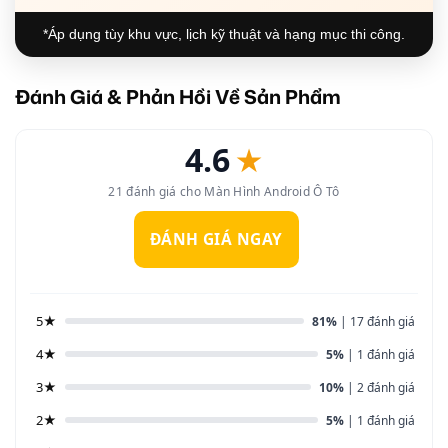
*Áp dụng tùy khu vực, lịch kỹ thuật và hạng mục thi công.
Đánh Giá & Phản Hồi Về Sản Phẩm
4.6
★
21 đánh giá cho Màn Hình Android Ô Tô
ĐÁNH GIÁ NGAY
5★
81%
| 17 đánh giá
4★
5%
| 1 đánh giá
3★
10%
| 2 đánh giá
2★
5%
| 1 đánh giá