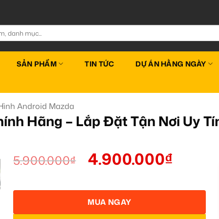
SẢN PHẨM
TIN TỨC
DỰ ÁN HẰNG NGÀY
Hình Android Mazda
nh Hãng – Lắp Đặt Tận Nơi Uy Tí
4.900.000
₫
5.900.000
₫
MUA NGAY