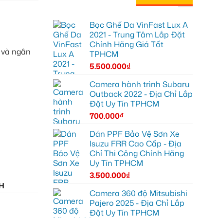
Bọc Ghế Da VinFast Lux A
2021 - Trung Tâm Lắp Đặt
Chính Hãng Giá Tốt
 và ngân
TPHCM
5.500.000
₫
Camera hành trình Subaru
Outback 2022 - Địa Chỉ Lắp
Đặt Uy Tín TPHCM
700.000
₫
Dán PPF Bảo Vệ Sơn Xe
Isuzu FRR Cao Cấp - Địa
Chỉ Thi Công Chính Hãng
Uy Tín TPHCM
3.500.000
₫
H
Camera 360 độ Mitsubishi
Pajero 2025 - Địa Chỉ Lắp
Đặt Uy Tín TPHCM