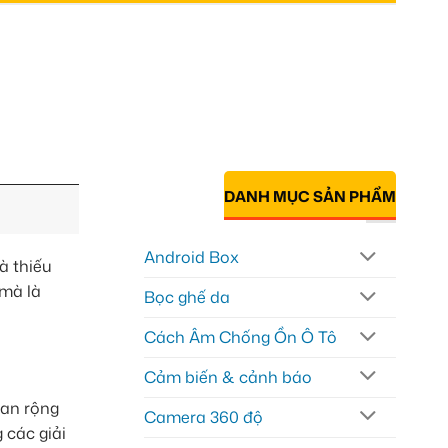
DANH MỤC SẢN PHẨM
Android Box
à thiếu
 mà là
Bọc ghế da
Cách Âm Chống Ồn Ô Tô
Cảm biến & cảnh báo
ian rộng
Camera 360 độ
 các giải