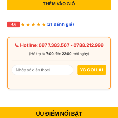
THÊM VÀO GIỎ
★★★★★
(21 đánh giá)
4.6
📞 Hotline:
0977.383.567
-
0788.212.999
(Hỗ trợ từ
7:00
đến
22:00
mỗi ngày)
ƯU ĐIỂM NỔI BẬT