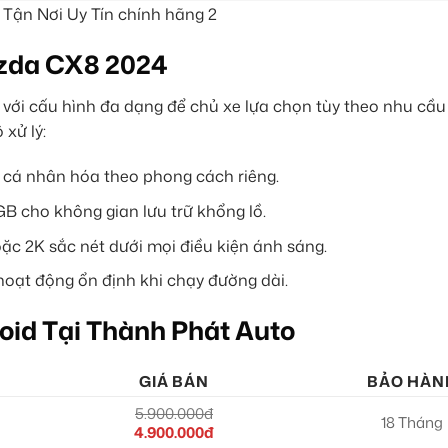
azda CX8 2024
với cấu hình đa dạng để chủ xe lựa chọn tùy theo nhu cầu
xử lý:
n cá nhân hóa theo phong cách riêng.
B cho không gian lưu trữ khổng lồ.
c 2K sắc nét dưới mọi điều kiện ánh sáng.
n hoạt động ổn định khi chạy đường dài.
oid Tại Thành Phát Auto
GIÁ BÁN
BẢO HÀN
5.900.000đ
18 Tháng
4.900.000đ