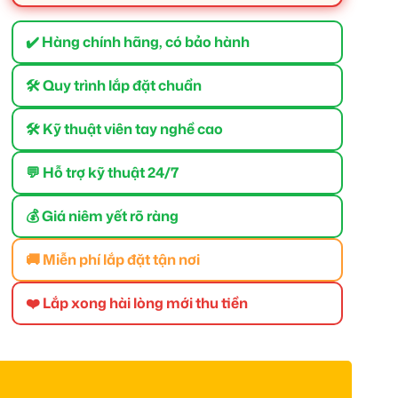
✔️ Hàng chính hãng, có bảo hành
🛠 Quy trình lắp đặt chuẩn
🛠 Kỹ thuật viên tay nghề cao
💬 Hỗ trợ kỹ thuật 24/7
💰 Giá niêm yết rõ ràng
🚚 Miễn phí lắp đặt tận nơi
❤️ Lắp xong hài lòng mới thu tiền