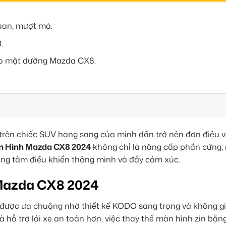
quan, mượt mà.
.
heo mặt dưỡng Mazda CX8.
 trên chiếc SUV hạng sang của mình dần trở nên đơn điệu v
 Hình Mazda CX8 2024
không chỉ là nâng cấp phần cứng,
ung tâm điều khiển thông minh và đầy cảm xúc.
h Mazda CX8 2024
 được ưa chuộng nhờ thiết kế KODO sang trọng và không g
và hỗ trợ lái xe an toàn hơn, việc thay thế màn hình zin bằng