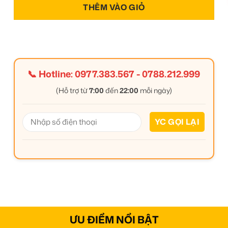
THÊM VÀO GIỎ
📞 Hotline:
0977.383.567
-
0788.212.999
(Hỗ trợ từ
7:00
đến
22:00
mỗi ngày)
ƯU ĐIỂM NỔI BẬT