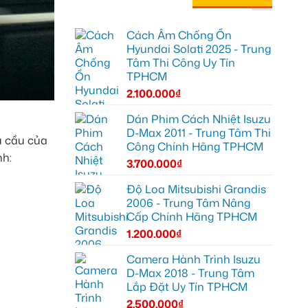
Cách Âm Chống Ồn
Hyundai Solati 2025 - Trung
Tâm Thi Công Uy Tín
TPHCM
2.100.000
₫
Dán Phim Cách Nhiệt Isuzu
D-Max 2011 - Trung Tâm Thi
u cầu của
Công Chính Hãng TPHCM
nh:
3.700.000
₫
Độ Loa Mitsubishi Grandis
2006 - Trung Tâm Nâng
Cấp Chính Hãng TPHCM
1.200.000
₫
Camera Hành Trình Isuzu
D-Max 2018 - Trung Tâm
Lắp Đặt Uy Tín TPHCM
2.500.000
₫