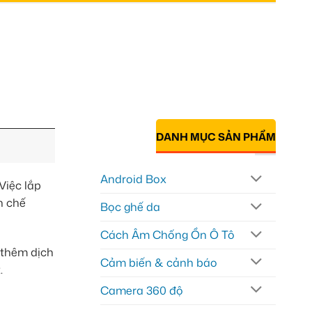
DANH MỤC SẢN PHẨM
Android Box
Việc lắp
n chế
Bọc ghế da
Cách Âm Chống Ồn Ô Tô
 thêm dịch
Cảm biến & cảnh báo
.
Camera 360 độ