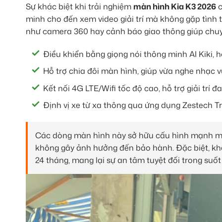
Sự khác biệt khi trải nghiệm
màn hình Kia K3 2026
c
minh cho đến xem video giải trí mà không gặp tình tr
như camera 360 hay cảnh báo giao thông giúp chuyế
Điều khiển bằng giọng nói thông minh AI Kiki, hỗ
Hỗ trợ chia đôi màn hình, giúp vừa nghe nhạc v
Kết nối 4G LTE/Wifi tốc độ cao, hỗ trợ giải trí đ
Định vị xe từ xa thông qua ứng dụng Zestech Tr
Các dòng màn hình này sở hữu cấu hình mạnh mẽ,
không gây ảnh hưởng đến bảo hành. Đặc biệt, k
24 tháng, mang lại sự an tâm tuyệt đối trong suốt