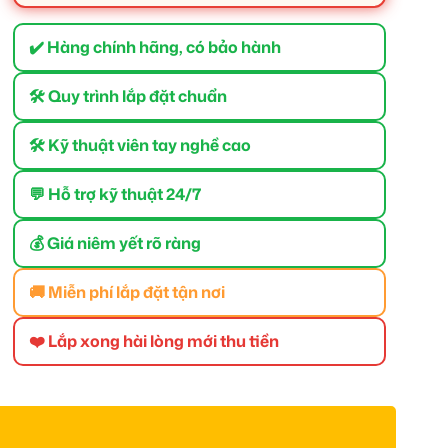
✔️ Hàng chính hãng, có bảo hành
🛠 Quy trình lắp đặt chuẩn
🛠 Kỹ thuật viên tay nghề cao
💬 Hỗ trợ kỹ thuật 24/7
💰 Giá niêm yết rõ ràng
🚚 Miễn phí lắp đặt tận nơi
❤️ Lắp xong hài lòng mới thu tiền