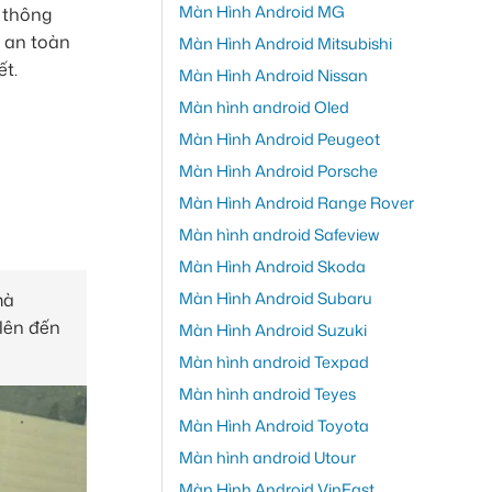
Màn Hình Android MG
 thông
i an toàn
Màn Hình Android Mitsubishi
t.
Màn Hình Android Nissan
Màn hình android Oled
Màn Hình Android Peugeot
Màn Hình Android Porsche
Màn Hình Android Range Rover
Màn hình android Safeview
Màn Hình Android Skoda
Màn Hình Android Subaru
mà
lên đến
Màn Hình Android Suzuki
Màn hình android Texpad
Màn hình android Teyes
Màn Hình Android Toyota
Màn hình android Utour
Màn Hình Android VinFast