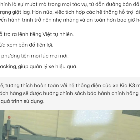
hính là sự mượt mà trong mọi tác vụ, từ dẫn đường bản đồ
ạng giật lag. Hơn nữa, việc tích hợp các hệ thống hỗ trợ lá
n hành trình trở nên nhẹ nhàng và an toàn hơn bao giờ hế
 trợ ra lệnh tiếng Việt tự nhiên.
ừa xem bản đồ tiện lợi.
a phương tiện mọi lúc mọi nơi.
acking, giúp quản lý xe hiệu quả.
 tương thích hoàn toàn với hệ thống điện của xe Kia K3 
hách hàng sẽ được hưởng chính sách bảo hành chính hãng 
 quá trình sử dụng.