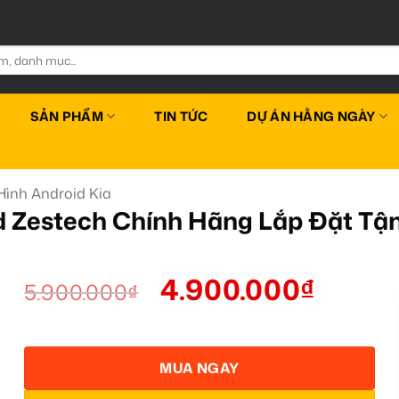
SẢN PHẨM
TIN TỨC
DỰ ÁN HẰNG NGÀY
ình Android Kia
d Zestech Chính Hãng Lắp Đặt T
4.900.000
₫
5.900.000
₫
MUA NGAY