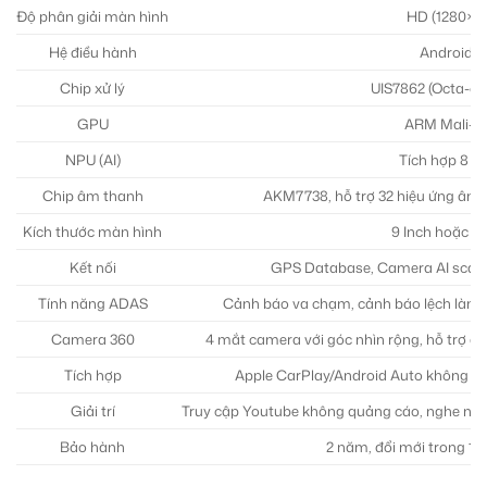
Độ phân giải màn hình
HD (1280×72
Hệ điều hành
Android 1
Chip xử lý
UIS7862 (Octa-co
GPU
ARM Mali-M
NPU (AI)
Tích hợp 8 
Chip âm thanh
AKM7738, hỗ trợ 32 hiệu ứng âm t
Kích thước màn hình
9 Inch hoặc 10
Kết nối
GPS Database, Camera AI scan, 
Tính năng ADAS
Cảnh báo va chạm, cảnh báo lệch làn, 
Camera 360
4 mắt camera với góc nhìn rộng, hỗ trợ q
Tích hợp
Apple CarPlay/Android Auto không dây
Giải trí
Truy cập Youtube không quảng cáo, nghe nhạc
Bảo hành
2 năm, đổi mới trong 12