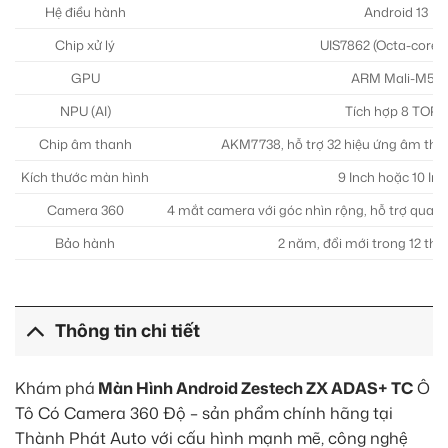
Hệ điều hành
Android 13
Chip xử lý
UIS7862 (Octa-core 
GPU
ARM Mali-M57
NPU (AI)
Tích hợp 8 TOPS
Chip âm thanh
AKM7738, hỗ trợ 32 hiệu ứng âm than
Kích thước màn hình
9 Inch hoặc 10 Inc
Camera 360
4 mắt camera với góc nhìn rộng, hỗ trợ quan
Bảo hành
2 năm, đổi mới trong 12 thá
Thông tin chi tiết
Khám phá
Màn Hình Android Zestech ZX ADAS+ TC
Ô
Tô Có Camera 360 Độ – sản phẩm chính hãng tại
Thành Phát Auto với cấu hình mạnh mẽ, công nghệ