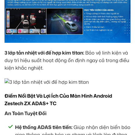
3 lớp tản nhiệt với đế hợp kim titan:
Bảo vệ linh kiện và
duy trì hiệu suất hoạt động ổn định ngay cả trong điều
kiện khắc nghiệt.
Điểm Nổi Bật Và Lợi Ích Của Màn Hình Android
Zestech ZX ADAS+ TC
An Toàn Tuyệt Đối
Hệ thống ADAS tiên tiến:
Giúp nhận diện biển báo
giao thông, cảnh báo va chạm và lệch làn đường,