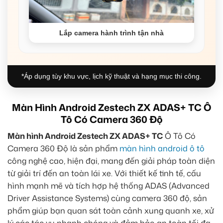
Lắp camera hành trình tận nhà
*Áp dụng tùy khu vực, lịch kỹ thuật và hạng mục thi công.
Màn Hình Android Zestech ZX ADAS+ TC Ô
Tô Có Camera 360 Độ
Màn hình Android Zestech ZX ADAS+ TC
Ô Tô Có
Camera 360 Độ là sản phẩm
màn hình android ô tô
công nghệ cao, hiện đại, mang đến giải pháp toàn diện
từ giải trí đến an toàn lái xe. Với thiết kế tinh tế, cấu
hình mạnh mẽ và tích hợp hệ thống ADAS (Advanced
Driver Assistance Systems) cùng camera 360 độ, sản
phẩm giúp bạn quan sát toàn cảnh xung quanh xe, xử