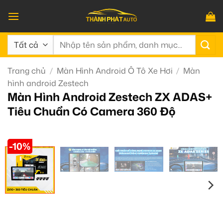
Bỏ
qua
nội
Tìm
dung
kiếm:
Trang chủ
/
Màn Hình Android Ô Tô Xe Hơi
/
Màn
hình android Zestech
Màn Hình Android Zestech ZX ADAS+
Tiêu Chuẩn Có Camera 360 Độ
-10%