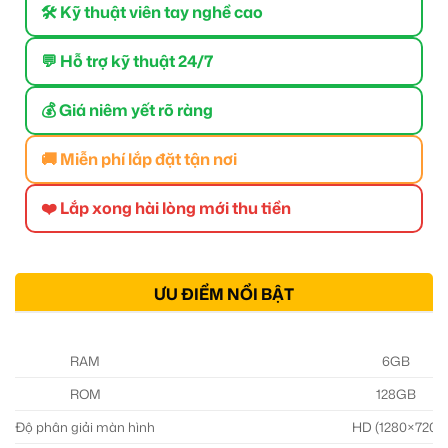
🛠 Kỹ thuật viên tay nghề cao
💬 Hỗ trợ kỹ thuật 24/7
💰 Giá niêm yết rõ ràng
🚚 Miễn phí lắp đặt tận nơi
❤️ Lắp xong hài lòng mới thu tiền
ƯU ĐIỂM NỔI BẬT
RAM
6GB
ROM
128GB
Độ phân giải màn hình
HD (1280×720)