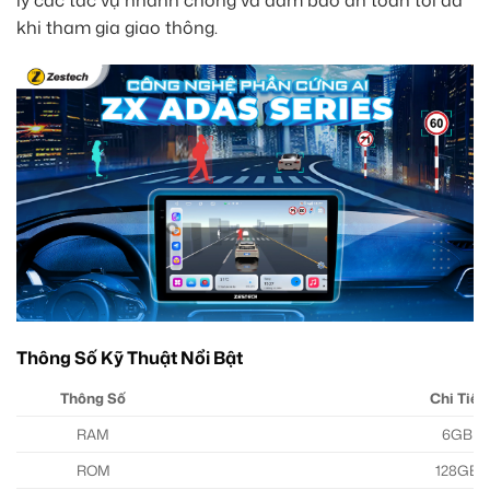
lý các tác vụ nhanh chóng và đảm bảo an toàn tối đa
khi tham gia giao thông.
Thông Số Kỹ Thuật Nổi Bật
Thông Số
Chi Tiết
RAM
6GB
ROM
128GB