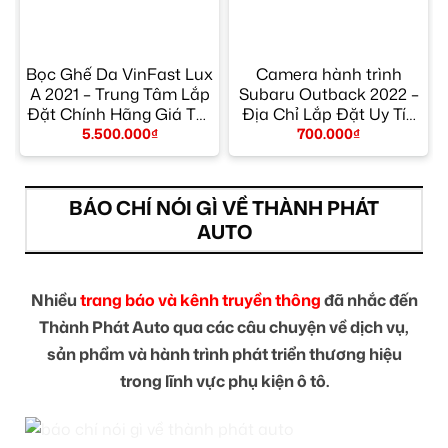
Bọc Ghế Da VinFast Lux
Camera hành trình
9
A 2021 – Trung Tâm Lắp
Subaru Outback 2022 –
Đặt Chính Hãng Giá Tốt
Địa Chỉ Lắp Đặt Uy Tín
TPHCM
TPHCM
5.500.000
₫
700.000
₫
BÁO CHÍ NÓI GÌ VỀ THÀNH PHÁT
AUTO
Nhiều
trang báo và kênh truyền thông
đã nhắc đến
Thành Phát Auto qua các câu chuyện về dịch vụ,
sản phẩm và hành trình phát triển thương hiệu
trong lĩnh vực phụ kiện ô tô.