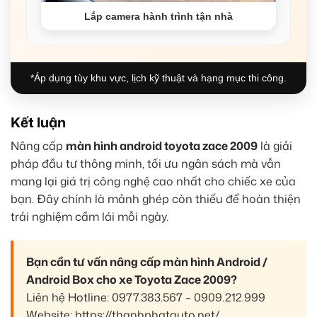
Lắp camera hành trình tận nhà
*Áp dụng tùy khu vực, lịch kỹ thuật và hạng mục thi công.
Kết luận
Nâng cấp
màn hình android toyota zace 2009
là giải
pháp đầu tư thông minh, tối ưu ngân sách mà vẫn
mang lại giá trị công nghệ cao nhất cho chiếc xe của
bạn. Đây chính là mảnh ghép còn thiếu để hoàn thiện
trải nghiệm cầm lái mỗi ngày.
Bạn cần tư vấn nâng cấp màn hình Android /
Android Box cho xe Toyota Zace 2009?
Liên hệ Hotline: 0977.383.567 – 0909.212.999
Website: https://thanhphatauto.net/