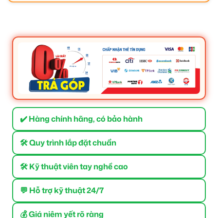
✔️ Hàng chính hãng, có bảo hành
🛠 Quy trình lắp đặt chuẩn
🛠 Kỹ thuật viên tay nghề cao
💬 Hỗ trợ kỹ thuật 24/7
💰 Giá niêm yết rõ ràng