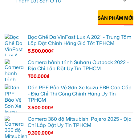
Thảm Lót Sàn Ô Tô
SẢN PHẨM MỚI
Bọc Ghế Da VinFast Lux A 2021 - Trung Tâm
Lắp Đặt Chính Hãng Giá Tốt TPHCM
5.500.000
₫
Camera hành trình Subaru Outback 2022 -
Địa Chỉ Lắp Đặt Uy Tín TPHCM
700.000
₫
Dán PPF Bảo Vệ Sơn Xe Isuzu FRR Cao Cấp
- Địa Chỉ Thi Công Chính Hãng Uy Tín
TPHCM
3.500.000
₫
Camera 360 độ Mitsubishi Pajero 2025 - Địa
Chỉ Lắp Đặt Uy Tín TPHCM
9.300.000
₫