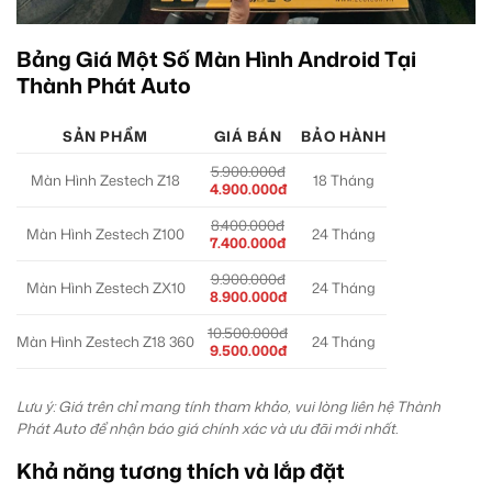
Bảng Giá Một Số Màn Hình Android Tại
Thành Phát Auto
SẢN PHẨM
GIÁ BÁN
BẢO HÀNH
5.900.000đ
Màn Hình Zestech Z18
18 Tháng
4.900.000đ
8.400.000đ
Màn Hình Zestech Z100
24 Tháng
7.400.000đ
9.900.000đ
Màn Hình Zestech ZX10
24 Tháng
8.900.000đ
10.500.000đ
Màn Hình Zestech Z18 360
24 Tháng
9.500.000đ
Lưu ý: Giá trên chỉ mang tính tham khảo, vui lòng liên hệ Thành
Phát Auto để nhận báo giá chính xác và ưu đãi mới nhất.
Khả năng tương thích và lắp đặt