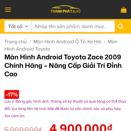
Bỏ
qua
nội
Tìm
dung
kiếm:
Trang chủ
/
Màn Hình Android Ô Tô Xe Hơi
/
Màn
Hình Android Toyota
Màn Hình Android Toyota Zace 2009
Chính Hãng – Nâng Cấp Giải Trí Đỉnh
Cao
-17%
Lưu ý: Bảng giá, hình ảnh, thông số kỹ thuật và quà tặng có thể thay
đổi. Vui lòng liên hệ trực tiếp để được tư vấn chính xác và phù hợp.
Xin cảm ơn
4.900.000
₫
5.900.000
₫