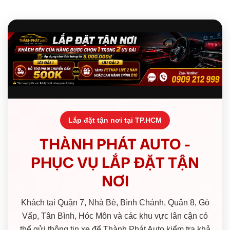
Lắp đặt tận nơi tại TP.HCM
THÀNH PHÁT AUTO -
PHỤC VỤ LẮP ĐẶT TẬN
NƠI
Khách tại Quận 7, Nhà Bè, Bình Chánh, Quận 8, Gò
Vấp, Tân Bình, Hóc Môn và các khu vực lân cận có
thể gửi thông tin xe để Thành Phát Auto kiểm tra khả