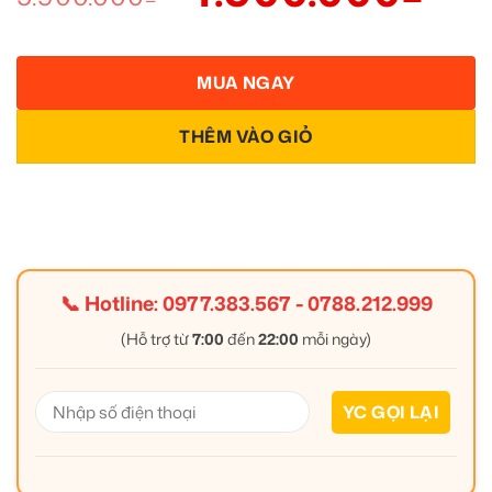
MUA NGAY
THÊM VÀO GIỎ
📞 Hotline:
0977.383.567
-
0788.212.999
(Hỗ trợ từ
7:00
đến
22:00
mỗi ngày)