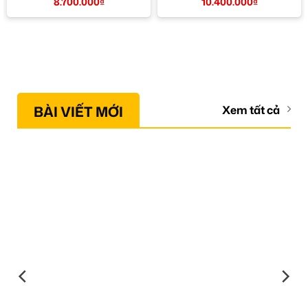
8.700.000
₫
10.400.000
₫
BÀI VIẾT MỚI
Xem tất cả