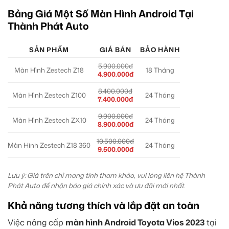
Bảng Giá Một Số Màn Hình Android Tại
Thành Phát Auto
SẢN PHẨM
GIÁ BÁN
BẢO HÀNH
5.900.000đ
Màn Hình Zestech Z18
18 Tháng
4.900.000đ
8.400.000đ
Màn Hình Zestech Z100
24 Tháng
7.400.000đ
9.900.000đ
Màn Hình Zestech ZX10
24 Tháng
8.900.000đ
10.500.000đ
Màn Hình Zestech Z18 360
24 Tháng
9.500.000đ
Lưu ý: Giá trên chỉ mang tính tham khảo, vui lòng liên hệ Thành
Phát Auto để nhận báo giá chính xác và ưu đãi mới nhất.
Khả năng tương thích và lắp đặt an toàn
Việc nâng cấp
màn hình Android Toyota Vios 2023
tại