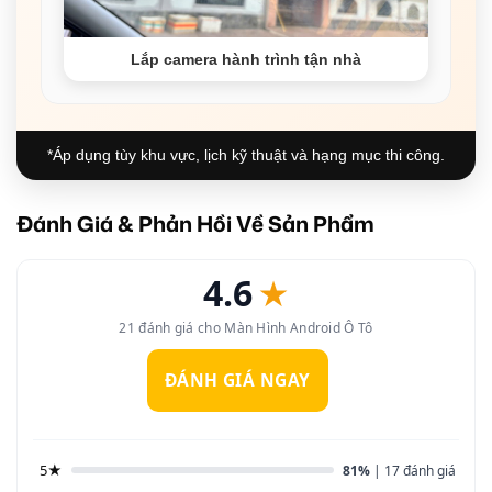
Lắp camera hành trình tận nhà
*Áp dụng tùy khu vực, lịch kỹ thuật và hạng mục thi công.
Đánh Giá & Phản Hồi Về Sản Phẩm
4.6
★
21 đánh giá cho Màn Hình Android Ô Tô
ĐÁNH GIÁ NGAY
5★
81%
| 17 đánh giá