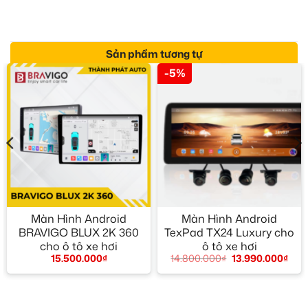
Sản phẩm tương tự
-5%
Màn Hình Android
Màn Hình Android
BRAVIGO BLUX 2K 360
TexPad TX24 Luxury cho
cho ô tô xe hơi
ô tô xe hơi
15.500.000
₫
14.800.000
₫
13.990.000
₫