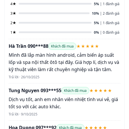
4★
5%
| 1 đánh giá
3★
10%
| 2 đánh giá
2★
5%
| 1 đánh giá
1★
0%
| 0 đánh giá
Hà Trần 090***88
★★★★★
Khách đã mua
Mình đã lắp màn hình android, cảm biến áp suất
lốp và spa nội thất ôtô tại đây. Giá hợp lí, dịch vụ và
kỹ thuật viên làm rất chuyên nghiệp và tận tâm.
Trả lời · 26/10/2025
Tung Nguyen 093***55
★★★★★
Khách đã mua
Dịch vụ tốt, anh em nhân viên nhiệt tình vui vẻ, giá
tốt so với các auto khác.
Trả lời · 9/10/2025
Hoa Duong 097***92
★★★★★
Khách đã mua