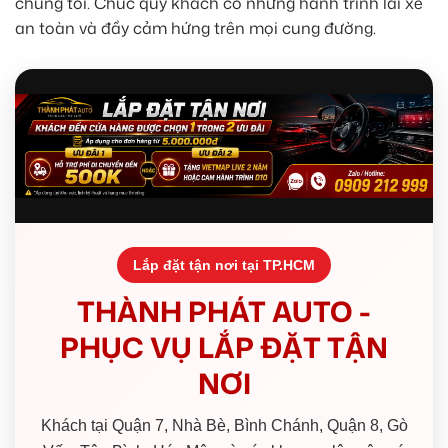
chúng tôi. Chúc quý khách có những hành trình lái xe
an toàn và đầy cảm hứng trên mọi cung đường.
Lắp đặt tận nơi tại TP.HCM
THÀNH PHÁT AUTO -
PHỤC VỤ LẮP ĐẶT TẬN
NƠI
Khách tại Quận 7, Nhà Bè, Bình Chánh, Quận 8, Gò