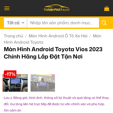
Bỏ
qua
nội
Tìm
dung
kiếm:
Trang chủ
/
Màn Hình Android Ô Tô Xe Hơi
/
Màn
Hình Android Toyota
Màn Hình Android Toyota Vios 2023
Chính Hãng Lắp Đặt Tận Nơi
-17%
Lưu ý: Bảng giá, hình ảnh, thông số kỹ thuật và quà tặng có thể thay
đổi. Vui lòng liên hệ trực tiếp để được tư vấn chính xác và phù hợp.
Xin cảm ơn