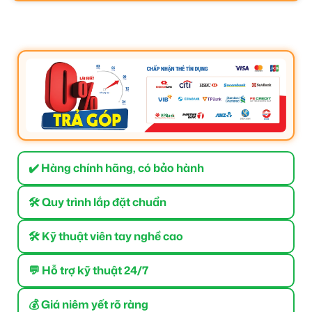
✔️ Hàng chính hãng, có bảo hành
🛠 Quy trình lắp đặt chuẩn
🛠 Kỹ thuật viên tay nghề cao
💬 Hỗ trợ kỹ thuật 24/7
💰 Giá niêm yết rõ ràng