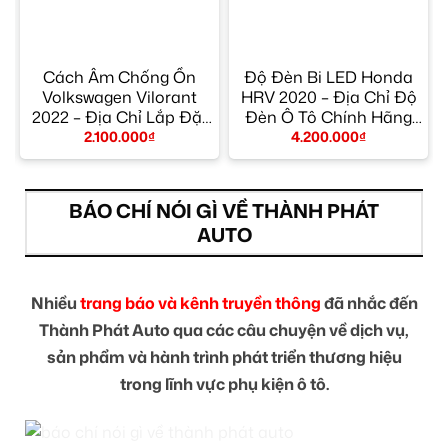
Cách Âm Chống Ồn
Độ Đèn Bi LED Honda
–
Volkswagen Vilorant
HRV 2020 – Địa Chỉ Độ
2022 – Địa Chỉ Lắp Đặt
Đèn Ô Tô Chính Hãng
Uy Tín TPHCM
TPHCM
2.100.000
₫
4.200.000
₫
BÁO CHÍ NÓI GÌ VỀ THÀNH PHÁT
AUTO
Nhiều
trang báo và kênh truyền thông
đã nhắc đến
Thành Phát Auto qua các câu chuyện về dịch vụ,
sản phẩm và hành trình phát triển thương hiệu
trong lĩnh vực phụ kiện ô tô.