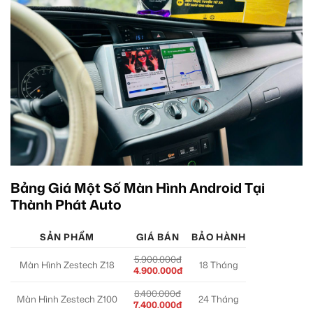
Bảng Giá Một Số Màn Hình Android Tại
Thành Phát Auto
SẢN PHẨM
GIÁ BÁN
BẢO HÀNH
5.900.000đ
Màn Hình Zestech Z18
18 Tháng
4.900.000đ
8.400.000đ
Màn Hình Zestech Z100
24 Tháng
7.400.000đ