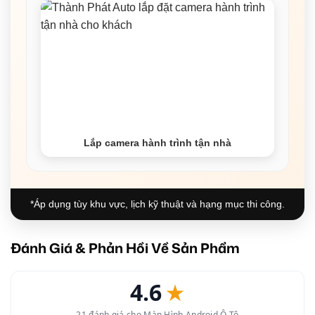
Lắp camera hành trình tận nhà
*Áp dụng tùy khu vực, lịch kỹ thuật và hạng mục thi công.
Đánh Giá & Phản Hồi Về Sản Phẩm
4.6
★
21 đánh giá cho Màn Hình Android Ô Tô