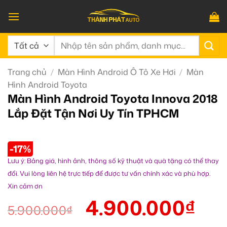
Bỏ
qua
nội
Tìm
dung
kiếm:
Trang chủ
/
Màn Hình Android Ô Tô Xe Hơi
/
Màn
Hình Android Toyota
Màn Hình Android Toyota Innova 2018
Lắp Đặt Tận Nơi Uy Tín TPHCM
-17%
Lưu ý: Bảng giá, hình ảnh, thông số kỹ thuật và quà tặng có thể thay
đổi. Vui lòng liên hệ trực tiếp để được tư vấn chính xác và phù hợp.
Xin cảm ơn
4.900.000
₫
5.900.000
₫