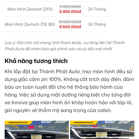
9.900.000đ
Màn Hình Zestech ZX10
24 Tháng
8.900.000đ
10.500.000đ
Màn Hình Zestech Z18 360
24 Tháng
9.500.000đ
Lưu ý: Giá trên chỉ mang tính tham khảo, vui lòng liên hệ Thành
Phát Auto để nhận báo giá chính xác và ưu đãi mới nhất.
Khả năng tương thích
Khi lắp đặt tại Thành Phát Auto, mọi màn hình đều sử
dụng giắc cắm zin 100%, không cắt trích dây điện, đảm
bảo an toàn tuyệt đối cho hệ thống bảo hành của
hãng. Việc sử dụng mặt dưỡng riêng biệt cho từng đời
xe Innova giúp màn hình ăn khớp hoàn hảo với táp-lô,
giữ nguyên vẻ thẩm mỹ sang trọng của cabin.