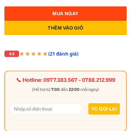
MUA NGAY
THÊM VÀO GIỎ
★★★★★
(21 đánh giá)
4.6
📞 Hotline:
0977.383.567
-
0788.212.999
(Hỗ trợ từ
7:00
đến
22:00
mỗi ngày)