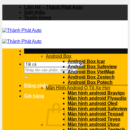
Bỏ
Liên Hệ – Thành Phát Auto
qua
Giới thiệu
nội
Tuyển Dụng
dung
Danh mục
Android Box
Android Box Icar
Android Box Safeview
Tìm
Android Box VietMap
kiếm:
Android Box Zestech
Android Box Potech
Đăng nhập
Màn Hình Android Ô Tô Xe Hơi
Màn hình android Bravigo
Giỏ hàng
Màn hình android Flyaudio
Màn hình android Oled
Màn hình android Safeview
Màn hình android Texpad
Màn hình android Teyes
Màn hình android Utour
Màn hình android Zestech