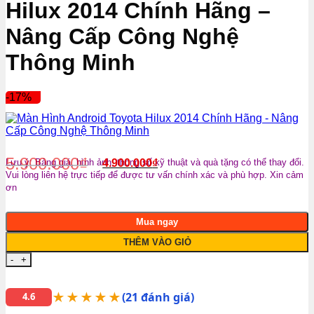
Hilux 2014 Chính Hãng –
Nâng Cấp Công Nghệ
Thông Minh
-17%
5.900.000
₫
Lưu ý: Bảng giá, hình ảnh, thông số kỹ thuật và quà tặng có thể thay đổi.
4.900.000
₫
Vui lòng liên hệ trực tiếp để được tư vấn chính xác và phù hợp. Xin cảm
ơn
Mua ngay
THÊM VÀO GIỎ
Màn Hình Android Toyota Hilux 2014 Chính Hãng - Nâng Cấ
★★★★★
(21 đánh giá)
4.6