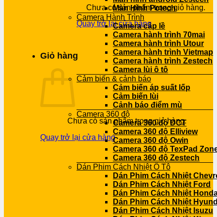
Chưa có sản phẩm trong giỏ hàng.
Màn Hình Potech
Camera Hành Trình
Quay trở lại cửa hàng
Camera cập lề
Camera hành trình 70mai
Camera hành trình Utour
Camera hành trình Vietmap
Giỏ hàng
Camera hành trình Zestech
Camera lùi ô tô
Cảm biến & cảnh báo
Cảm biến áp suất lốp
Cảm biến lùi
Cảnh báo điểm mù
Camera 360 độ
Chưa có sản phẩm trong giỏ hàng.
Camera 360 độ DCT
Camera 360 độ Elliview
Quay trở lại cửa hàng
Camera 360 độ Owin
Camera 360 độ TexPad Zone
Camera 360 độ Zestech
Dán Phim Cách Nhiệt Ô Tô
Dán Phim Cách Nhiệt Chevr
Dán Phim Cách Nhiệt Ford
Dán Phim Cách Nhiệt Hond
Dán Phim Cách Nhiệt Hyund
Dán Phim Cách Nhiệt Isuzu