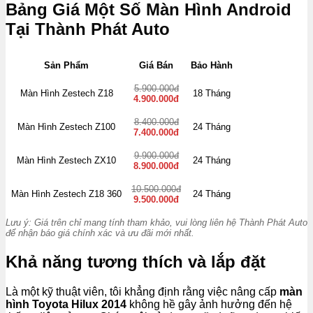
Bảng Giá Một Số Màn Hình Android
Tại Thành Phát Auto
Sản Phẩm
Giá Bán
Bảo Hành
5.900.000đ
Màn Hình Zestech Z18
18 Tháng
4.900.000đ
8.400.000đ
Màn Hình Zestech Z100
24 Tháng
7.400.000đ
9.900.000đ
Màn Hình Zestech ZX10
24 Tháng
8.900.000đ
10.500.000đ
Màn Hình Zestech Z18 360
24 Tháng
9.500.000đ
Lưu ý: Giá trên chỉ mang tính tham khảo, vui lòng liên hệ Thành Phát Auto
để nhận báo giá chính xác và ưu đãi mới nhất.
Khả năng tương thích và lắp đặt
Là một kỹ thuật viên, tôi khẳng định rằng việc nâng cấp
màn
hình Toyota Hilux 2014
không hề gây ảnh hưởng đến hệ