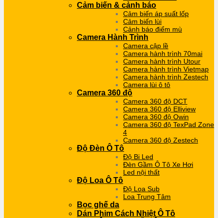
Cảm biến & cảnh báo
Cảm biến áp suất lốp
Cảm biến lùi
Cảnh báo điểm mù
Camera Hành Trình
Camera cập lề
Camera hành trình 70mai
Camera hành trình Utour
Camera hành trình Vietmap
Camera hành trình Zestech
Camera lùi ô tô
Camera 360 độ
Camera 360 độ DCT
Camera 360 độ Elliview
Camera 360 độ Owin
Camera 360 độ TexPad Zone
4
Camera 360 độ Zestech
Độ Đèn Ô Tô
Độ Bi Led
Đèn Gầm Ô Tô Xe Hơi
Led nội thất
Độ Loa Ô Tô
Độ Loa Sub
Loa Trung Tâm
Bọc ghế da
Dán Phim Cách Nhiệt Ô Tô