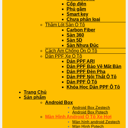
Cốp điện
Phủ gầm
Smart key
Chưa phân loại
Thảm Lót Sàn Ô Tô
Carbon Fiber
Sàn 360
Sàn 5D
Sàn Nhựa Đúc
Cách Âm Chống Ồn Ô Tô
Dán PPF Xe Ô Tô
Dán PPF ARI
Dán PPF Bảo Vệ Mặt Bàn
Dán PPF Đèn Pha
Dán PPF Nội Thất Ô Tô
Dán PPF Ô Tô
Khóa Học Dán PPF Ô Tô
Trang Chủ
Sản phẩm
Android Box
Android Box Zestech
Android Box Potech
Màn Hình Android Ô Tô Xe Hơi
Màn hình android Zestech
Màn Hình Potech