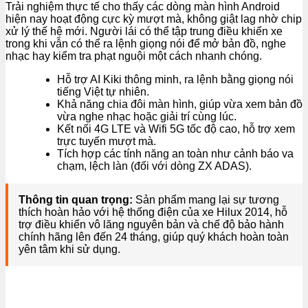
Trải nghiệm thực tế cho thấy các dòng màn hình Android
hiện nay hoạt động cực kỳ mượt mà, không giật lag nhờ chip
xử lý thế hệ mới. Người lái có thể tập trung điều khiển xe
trong khi vẫn có thể ra lệnh giọng nói để mở bản đồ, nghe
nhạc hay kiểm tra phạt nguội một cách nhanh chóng.
Hỗ trợ AI Kiki thông minh, ra lệnh bằng giọng nói
tiếng Việt tự nhiên.
Khả năng chia đôi màn hình, giúp vừa xem bản đồ
vừa nghe nhạc hoặc giải trí cùng lúc.
Kết nối 4G LTE và Wifi 5G tốc độ cao, hỗ trợ xem
trực tuyến mượt mà.
Tích hợp các tính năng an toàn như cảnh báo va
chạm, lệch làn (đối với dòng ZX ADAS).
Thông tin quan trọng:
Sản phẩm mang lại sự tương
thích hoàn hảo với hệ thống điện của xe Hilux 2014, hỗ
trợ điều khiển vô lăng nguyên bản và chế độ bảo hành
chính hãng lên đến 24 tháng, giúp quý khách hoàn toàn
yên tâm khi sử dụng.