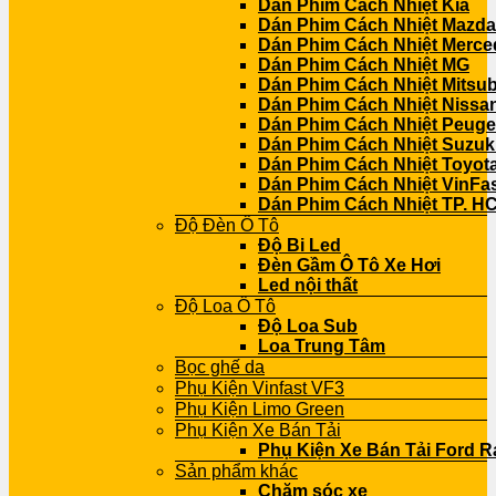
Dán Phim Cách Nhiệt Kia
Dán Phim Cách Nhiệt Mazda
Dán Phim Cách Nhiệt Merce
Dán Phim Cách Nhiệt MG
Dán Phim Cách Nhiệt Mitsub
Dán Phim Cách Nhiệt Nissa
Dán Phim Cách Nhiệt Peuge
Dán Phim Cách Nhiệt Suzuk
Dán Phim Cách Nhiệt Toyot
Dán Phim Cách Nhiệt VinFa
Dán Phim Cách Nhiệt TP. H
Độ Đèn Ô Tô
Độ Bi Led
Đèn Gầm Ô Tô Xe Hơi
Led nội thất
Độ Loa Ô Tô
Độ Loa Sub
Loa Trung Tâm
Bọc ghế da
Phụ Kiện Vinfast VF3
Phụ Kiện Limo Green
Phụ Kiện Xe Bán Tải
Phụ Kiện Xe Bán Tải Ford R
Sản phẩm khác
Chăm sóc xe