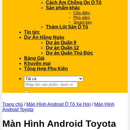
Cách Âm Chống Ồn Ô Tô
Sản phẩm khác
Cốp điện
Phủ gầm
Smart key
Thảm Lót Sàn Ô Tô
Tin tức
Dự Án Hằng Ngày
Dự án Quận 9
Dự án Quận 12
Dự án Quận Thủ Đức
Bảng Giá
Khuyến mại
Tổng Hợp Phụ Kiện
Tìm
kiếm:
Trang chủ
/
Màn Hình Android Ô Tô Xe Hơi
/
Màn Hình
Android Toyota
Màn Hình Android Toyota