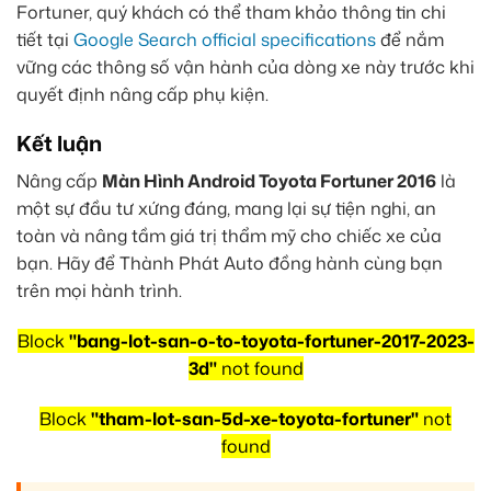
Fortuner, quý khách có thể tham khảo thông tin chi
tiết tại
Google Search official specifications
để nắm
vững các thông số vận hành của dòng xe này trước khi
quyết định nâng cấp phụ kiện.
Kết luận
Nâng cấp
Màn Hình Android Toyota Fortuner 2016
là
một sự đầu tư xứng đáng, mang lại sự tiện nghi, an
toàn và nâng tầm giá trị thẩm mỹ cho chiếc xe của
bạn. Hãy để Thành Phát Auto đồng hành cùng bạn
trên mọi hành trình.
Block
"bang-lot-san-o-to-toyota-fortuner-2017-2023-
3d"
not found
Block
"tham-lot-san-5d-xe-toyota-fortuner"
not
found