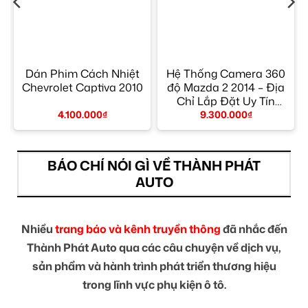
Dán Phim Cách Nhiệt
Hệ Thống Camera 360
Chevrolet Captiva 2010
độ Mazda 2 2014 – Địa
Chỉ Lắp Đặt Uy Tín
TPHCM
4.100.000
₫
9.300.000
₫
BÁO CHÍ NÓI GÌ VỀ THÀNH PHÁT
AUTO
Nhiều
trang báo và kênh truyền thông
đã nhắc đến
Thành Phát Auto qua các câu chuyện về dịch vụ,
sản phẩm và hành trình phát triển thương hiệu
trong lĩnh vực phụ kiện ô tô.