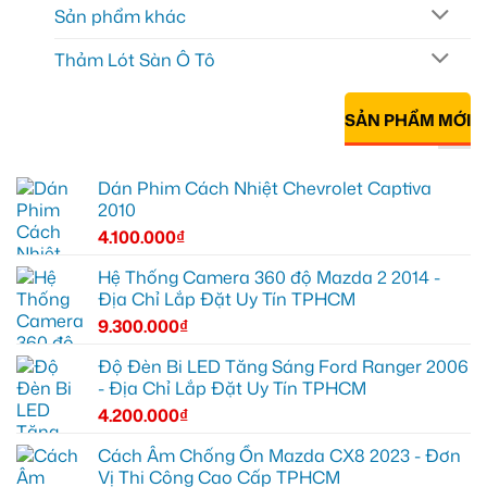
Sản phẩm khác
Thảm Lót Sàn Ô Tô
SẢN PHẨM MỚI
Dán Phim Cách Nhiệt Chevrolet Captiva
2010
4.100.000
₫
Hệ Thống Camera 360 độ Mazda 2 2014 -
Địa Chỉ Lắp Đặt Uy Tín TPHCM
9.300.000
₫
Độ Đèn Bi LED Tăng Sáng Ford Ranger 2006
- Địa Chỉ Lắp Đặt Uy Tín TPHCM
4.200.000
₫
Cách Âm Chống Ồn Mazda CX8 2023 - Đơn
Vị Thi Công Cao Cấp TPHCM