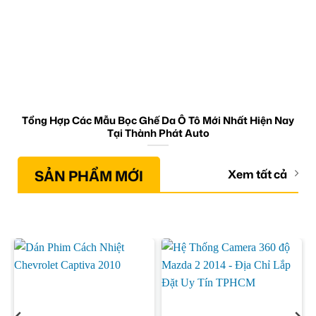
Tổng Hợp Các Mẫu Bọc Ghế Da Ô Tô Mới Nhất Hiện Nay
Tại Thành Phát Auto
SẢN PHẨM MỚI
Xem tất cả