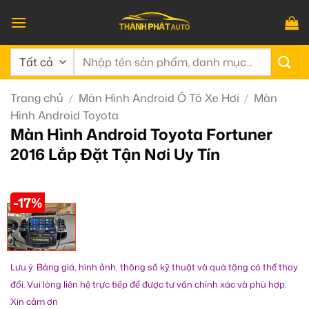
Bỏ
qua
nội
Tìm
dung
kiếm:
Trang chủ
/
Màn Hình Android Ô Tô Xe Hơi
/
Màn
Hình Android Toyota
Màn Hình Android Toyota Fortuner
2016 Lắp Đặt Tận Nơi Uy Tín
-17%
Lưu ý: Bảng giá, hình ảnh, thông số kỹ thuật và quà tặng có thể thay
đổi. Vui lòng liên hệ trực tiếp để được tư vấn chính xác và phù hợp.
Xin cảm ơn