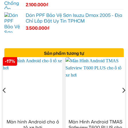
2.100.000
₫
Dán PPF Bảo Vệ Sơn Isuzu Dmax 2005 - Địa
Chỉ Lắp Đặt Uy Tín TPHCM
3.500.000
₫
Sản phẩm tương tự
-17%
Màn hình Android cho ô
Màn Hình Android TMAS
tô xe hơi
Safeview T600 PLUS cho