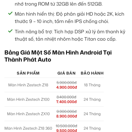
nhớ trong ROM từ 32GB lên đến 512GB.
Màn hình hiển thị: Độ phân giải HD hoặc 2K, kích
thước 9 – 10 inch, tấm nền IPS chống chói.
Tính năng bổ trợ: Tích hợp DSP xử lý âm thanh kỹ
thuật số, tản nhiệt nhôm hoặc Titan cao cấp.
Bảng Giá Một Số Màn Hình Android Tại
Thành Phát Auto
SẢN PHẨM
GIÁ BÁN
BẢO HÀNH
5.900.000đ
Màn Hình Zestech Z18
18 Tháng
4.900.000đ
8.400.000đ
Màn Hình Zestech Z100
24 Tháng
7.400.000đ
9.900.000đ
Màn Hình Zestech ZX10
24 Tháng
8.900.000đ
10.500.000đ
Màn Hình Zestech Z18 360
24 Tháng
9.500.000đ