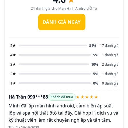
21 đánh giá cho Màn Hình Android Ô Tô
ĐÁNH GIÁ NGAY
5★
81%
| 17 đánh giá
4★
5%
| 1 đánh giá
3★
10%
| 2 đánh giá
2★
5%
| 1 đánh giá
1★
0%
| 0 đánh giá
Hà Trần 090***88
★★★★★
Khách đã mua
Mình đã lắp màn hình android, cảm biến áp suất
lốp và spa nội thất ôtô tại đây. Giá hợp lí, dịch vụ và
kỹ thuật viên làm rất chuyên nghiệp và tận tâm.
Trả lời · 26/10/2025