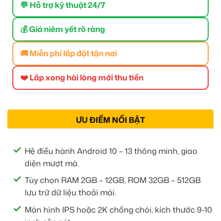
💬 Hỗ trợ kỹ thuật 24/7
💰 Giá niêm yết rõ ràng
🚚 Miễn phí lắp đặt tận nơi
❤️ Lắp xong hài lòng mới thu tiền
ƯU ĐIỂM NỔI BẬT
Hệ điều hành Android 10 – 13 thông minh, giao
diện mượt mà.
Tùy chọn RAM 2GB – 12GB, ROM 32GB – 512GB
lưu trữ dữ liệu thoải mái.
Màn hình IPS hoặc 2K chống chói, kích thước 9-10