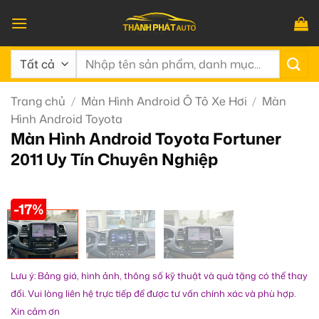
Bỏ
qua
nội
Tìm
dung
kiếm:
Trang chủ
/
Màn Hình Android Ô Tô Xe Hơi
/
Màn
Hình Android Toyota
Màn Hình Android Toyota Fortuner
2011 Uy Tín Chuyên Nghiệp
-17%
Lưu ý: Bảng giá, hình ảnh, thông số kỹ thuật và quà tặng có thể thay
đổi. Vui lòng liên hệ trực tiếp để được tư vấn chính xác và phù hợp.
Xin cảm ơn