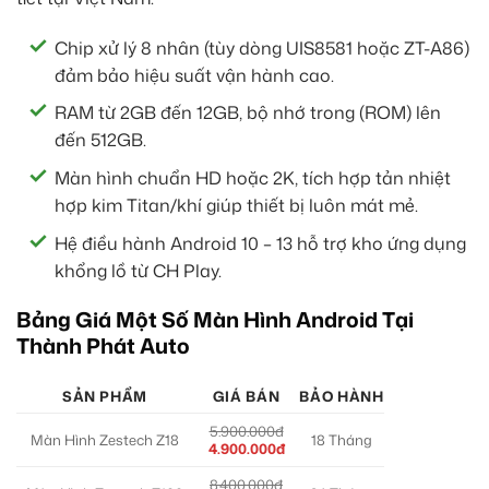
Chip xử lý 8 nhân (tùy dòng UIS8581 hoặc ZT-A86)
đảm bảo hiệu suất vận hành cao.
RAM từ 2GB đến 12GB, bộ nhớ trong (ROM) lên
đến 512GB.
Màn hình chuẩn HD hoặc 2K, tích hợp tản nhiệt
hợp kim Titan/khí giúp thiết bị luôn mát mẻ.
Hệ điều hành Android 10 – 13 hỗ trợ kho ứng dụng
khổng lồ từ CH Play.
Bảng Giá Một Số Màn Hình Android Tại
Thành Phát Auto
SẢN PHẨM
GIÁ BÁN
BẢO HÀNH
5.900.000đ
Màn Hình Zestech Z18
18 Tháng
4.900.000đ
8.400.000đ