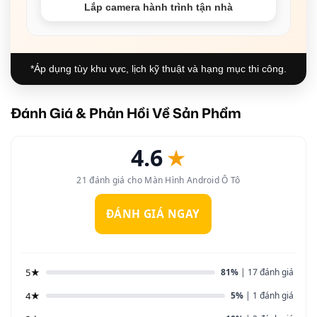
Lắp camera hành trình tận nhà
*Áp dụng tùy khu vực, lịch kỹ thuật và hạng mục thi công.
Đánh Giá & Phản Hồi Về Sản Phẩm
4.6
★
21 đánh giá cho Màn Hình Android Ô Tô
ĐÁNH GIÁ NGAY
5★
81%
| 17 đánh giá
4★
5%
| 1 đánh giá