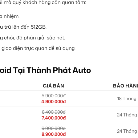
 lõi mà quý khách hàng cần quan tâm:
đa nhiệm.
 trữ lên đến 512GB.
chói, độ phân giải sắc nét.
 giao diện trực quan dễ sử dụng.
oid Tại Thành Phát Auto
GIÁ BÁN
BẢO HÀN
5.900.000đ
18 Tháng
4.900.000đ
8.400.000đ
24 Tháng
7.400.000đ
9.900.000đ
24 Tháng
8.900.000đ