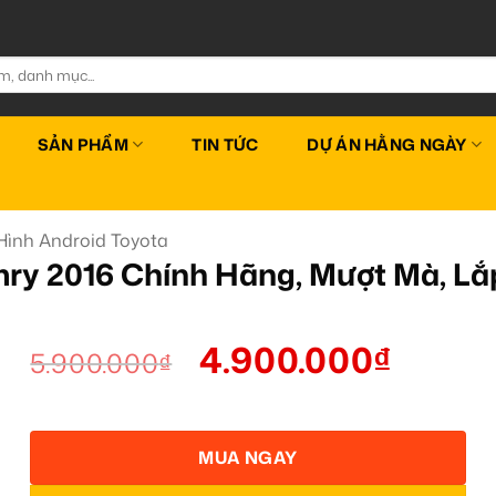
SẢN PHẨM
TIN TỨC
DỰ ÁN HẰNG NGÀY
ình Android Toyota
ry 2016 Chính Hãng, Mượt Mà, L
4.900.000
₫
5.900.000
₫
MUA NGAY