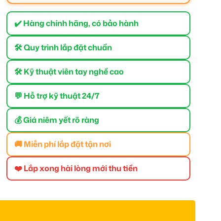
✔️ Hàng chính hãng, có bảo hành
🛠 Quy trình lắp đặt chuẩn
🛠 Kỹ thuật viên tay nghề cao
💬 Hỗ trợ kỹ thuật 24/7
💰 Giá niêm yết rõ ràng
🚚 Miễn phí lắp đặt tận nơi
❤️ Lắp xong hài lòng mới thu tiền