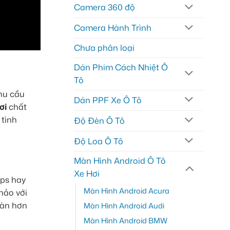
Camera 360 độ
Camera Hành Trình
Chưa phân loại
Dán Phim Cách Nhiệt Ô
Tô
nhu cầu
Dán PPF Xe Ô Tô
ơi
chất
 tình
Độ Đèn Ô Tô
Độ Loa Ô Tô
Màn Hình Android Ô Tô
Xe Hơi
aps hay
Màn Hình Android Acura
hảo với
oàn hơn
Màn Hình Android Audi
Màn Hình Android BMW