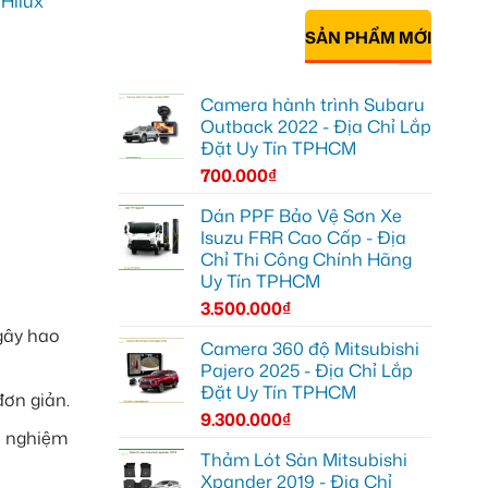
SẢN PHẨM MỚI
Camera hành trình Subaru
Outback 2022 - Địa Chỉ Lắp
Đặt Uy Tín TPHCM
700.000
₫
Dán PPF Bảo Vệ Sơn Xe
Isuzu FRR Cao Cấp - Địa
Chỉ Thi Công Chính Hãng
Uy Tín TPHCM
3.500.000
₫
 gây hao
Camera 360 độ Mitsubishi
Pajero 2025 - Địa Chỉ Lắp
Đặt Uy Tín TPHCM
đơn giản.
9.300.000
₫
ải nghiệm
Thảm Lót Sàn Mitsubishi
Xpander 2019 - Địa Chỉ