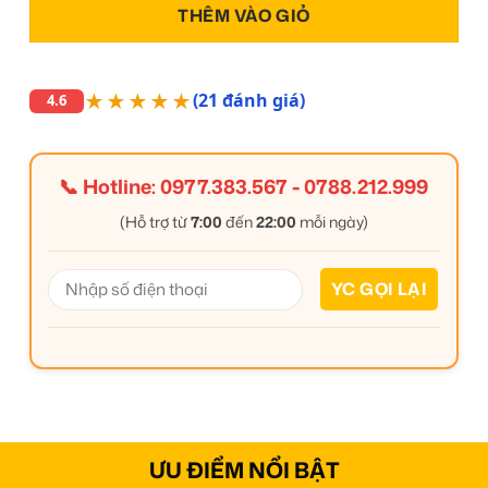
THÊM VÀO GIỎ
★★★★★
(21 đánh giá)
4.6
📞 Hotline:
0977.383.567
-
0788.212.999
(Hỗ trợ từ
7:00
đến
22:00
mỗi ngày)
ƯU ĐIỂM NỔI BẬT