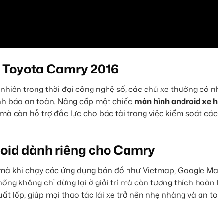
o Toyota Camry 2016
nhiên trong thời đại công nghệ số, các chủ xe thường có 
ảnh báo an toàn. Nâng cấp một chiếc
màn hình android xe h
mà còn hỗ trợ đắc lực cho bác tài trong việc kiểm soát các
roid dành riêng cho Camry
ợt mà khi chạy các ứng dụng bản đồ như Vietmap, Google M
hống không chỉ dừng lại ở giải trí mà còn tương thích hoàn 
uất lốp, giúp mọi thao tác lái xe trở nên nhẹ nhàng và an t