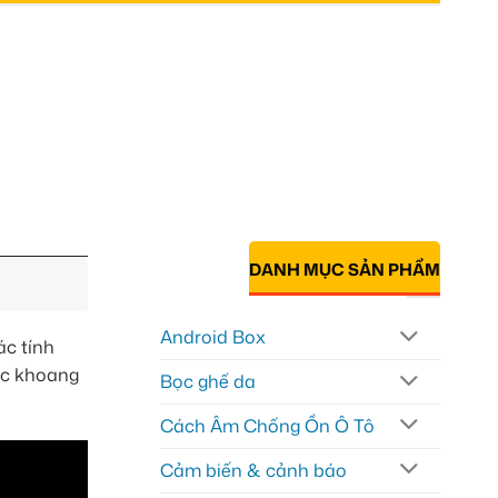
DANH MỤC SẢN PHẨM
Android Box
ác tính
ác khoang
Bọc ghế da
Cách Âm Chống Ồn Ô Tô
Cảm biến & cảnh báo