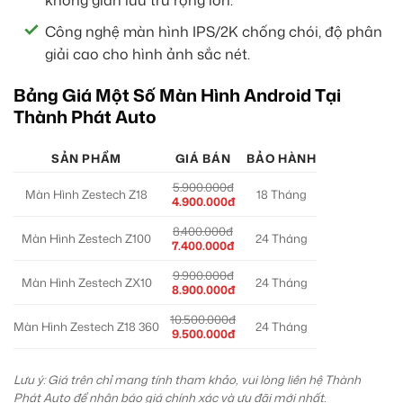
không gian lưu trữ rộng lớn.
Công nghệ màn hình IPS/2K chống chói, độ phân
giải cao cho hình ảnh sắc nét.
Bảng Giá Một Số Màn Hình Android Tại
Thành Phát Auto
SẢN PHẨM
GIÁ BÁN
BẢO HÀNH
5.900.000đ
Màn Hình Zestech Z18
18 Tháng
4.900.000đ
8.400.000đ
Màn Hình Zestech Z100
24 Tháng
7.400.000đ
9.900.000đ
Màn Hình Zestech ZX10
24 Tháng
8.900.000đ
10.500.000đ
Màn Hình Zestech Z18 360
24 Tháng
9.500.000đ
Lưu ý: Giá trên chỉ mang tính tham khảo, vui lòng liên hệ Thành
Phát Auto để nhận báo giá chính xác và ưu đãi mới nhất.