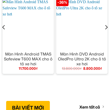
-36%
Màn Hình Android TMAS
Màn Hình DVD Android
Safeview T600 MAX cho ô
OledPro Ultra 2K cho ô tô
tô xe hơi
xe hơi
11.700.000
₫
13.800.000
₫
8.800.000
₫
BÀI VIẾT MỚI
Xem tất cả