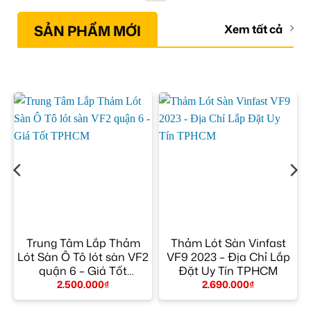
SẢN PHẨM MỚI
Xem tất cả
Trung Tâm Lắp Thảm
Thảm Lót Sàn Vinfast
Lót Sàn Ô Tô lót sàn VF2
VF9 2023 – Địa Chỉ Lắp
quận 6 – Giá Tốt
Đặt Uy Tín TPHCM
M
TPHCM
2.500.000
₫
2.690.000
₫