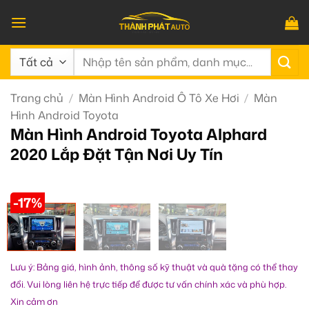
Bỏ
qua
nội
Tìm
dung
kiếm:
Trang chủ
/
Màn Hình Android Ô Tô Xe Hơi
/
Màn
Hình Android Toyota
Màn Hình Android Toyota Alphard
2020 Lắp Đặt Tận Nơi Uy Tín
-17%
Lưu ý: Bảng giá, hình ảnh, thông số kỹ thuật và quà tặng có thể thay
đổi. Vui lòng liên hệ trực tiếp để được tư vấn chính xác và phù hợp.
Xin cảm ơn