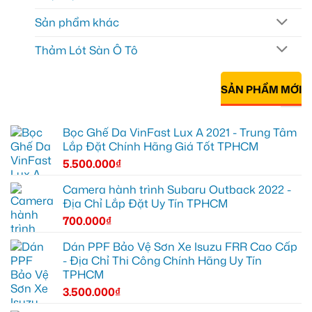
Sản phẩm khác
Thảm Lót Sàn Ô Tô
SẢN PHẨM MỚI
Bọc Ghế Da VinFast Lux A 2021 - Trung Tâm
Lắp Đặt Chính Hãng Giá Tốt TPHCM
5.500.000
₫
Camera hành trình Subaru Outback 2022 -
Địa Chỉ Lắp Đặt Uy Tín TPHCM
700.000
₫
Dán PPF Bảo Vệ Sơn Xe Isuzu FRR Cao Cấp
- Địa Chỉ Thi Công Chính Hãng Uy Tín
TPHCM
3.500.000
₫