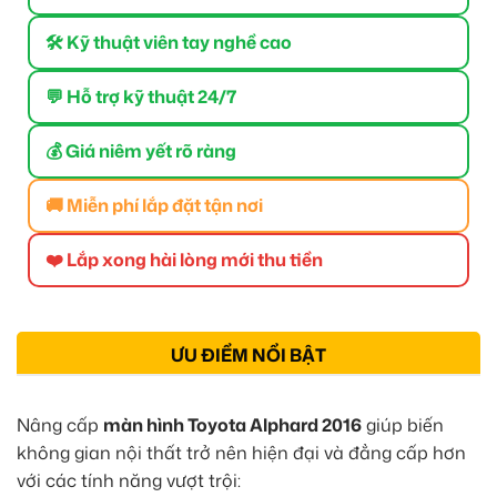
🛠 Kỹ thuật viên tay nghề cao
💬 Hỗ trợ kỹ thuật 24/7
💰 Giá niêm yết rõ ràng
🚚 Miễn phí lắp đặt tận nơi
❤️ Lắp xong hài lòng mới thu tiền
ƯU ĐIỂM NỔI BẬT
Nâng cấp
màn hình Toyota Alphard 2016
giúp biến
không gian nội thất trở nên hiện đại và đẳng cấp hơn
với các tính năng vượt trội: