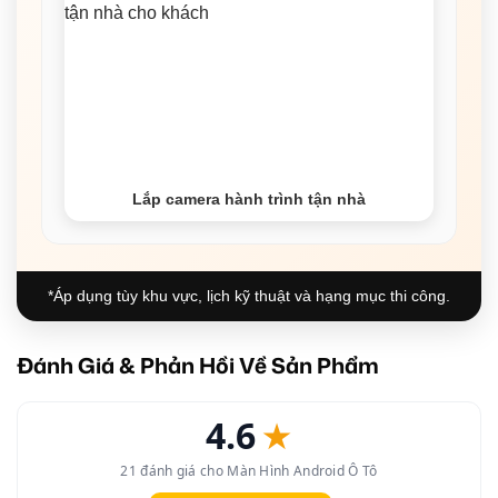
Lắp camera hành trình tận nhà
*Áp dụng tùy khu vực, lịch kỹ thuật và hạng mục thi công.
Đánh Giá & Phản Hồi Về Sản Phẩm
4.6
★
21 đánh giá cho Màn Hình Android Ô Tô