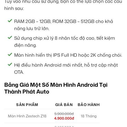
Tùy vào nhu cầu sử dụng, bạn có thể lựa chọn các cấu
hình sau:
RAM 2GB – 12GB, ROM 32GB – 512GB cho khả
năng lưu trữ lớn.
Sử dụng chip xử lý 8 nhân tốc độ cao, tiết kiệm
điện năng.
Màn hình hiển thị IPS Full HD hoặc 2K chống chói.
Hệ điều hành Android mới nhất, hỗ trợ cập nhật
OTA.
Bảng Giá Một Số Màn Hình Android Tại
Thành Phát Auto
SẢN PHẨM
GIÁ BÁN
BẢO HÀNH
5.900.000đ
Màn Hình Zestech Z18
18 Tháng
4.900.000đ