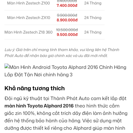
8.400.000đ
Màn Hình Zestech Z100
24 Tháng
7.400.000đ
9.900.000đ
Màn Hình Zestech ZX10
24 Tháng
8.900.000đ
10.500.000đ
Màn Hình Zestech Z18 360
24 Tháng
9.500.000đ
Lưu ý: Giá trên chỉ mang tính tham khảo, vui lòng liên hệ Thành
Phát Auto để nhận báo giá chính xác và ưu đãi mới nhất.
Khả năng tương thích
Đội ngũ kỹ thuật tại Thành Phát Auto cam kết lắp đặt
màn hình Toyota Alphard 2016
theo hình thức cắm
giắc zin 100%, không cắt trích dây điện làm ảnh hưởng
đến hệ thống bảo hành của hãng. Việc sử dụng mặt
dưỡng được thiết kế riêng cho Alphard giúp màn hình