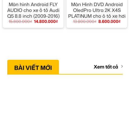
Màn hình Android FLY
Màn Hình DVD Android
AUDIO cho xe ô tô Audi
OledPro Ultra 2K X4S
Q5 8.8 inch (2009-2016)
PLATINUM cho ô tô xe hơi
15.800.000
₫
14.800.000
₫
13.800.000
₫
8.600.000
₫
BÀI VIẾT MỚI
Xem tất cả