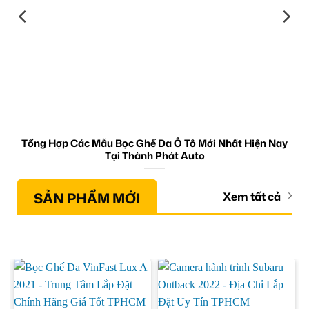
Tổng Hợp Các Mẫu Bọc Ghế Da Ô Tô Mới Nhất Hiện Nay
Tại Thành Phát Auto
SẢN PHẨM MỚI
Xem tất cả