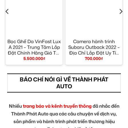
Bọc Ghế Da VinFast Lux
Camera hành trình
9
A 2021 – Trung Tâm Lắp
Subaru Outback 2022 –
Đặt Chính Hãng Giá Tốt
Địa Chỉ Lắp Đặt Uy Tín
TPHCM
TPHCM
5.500.000
₫
700.000
₫
BÁO CHÍ NÓI GÌ VỀ THÀNH PHÁT
AUTO
Nhiều
trang báo và kênh truyền thông
đã nhắc đến
Thành Phát Auto qua các câu chuyện về dịch vụ,
sản phẩm và hành trình phát triển thương hiệu