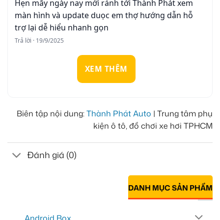
Hẹn mấy ngày nay mới rảnh tới Thành Phát xem
màn hình và update duọc em thợ hướng dẫn hỗ
trợ lại dễ hiểu nhanh gọn
Trả lời · 19/9/2025
XEM THÊM
Biên tập nội dung:
Thành Phát Auto
| Trung tâm phụ
kiện ô tô, đồ chơi xe hơi TPHCM
Đánh giá (0)
DANH MỤC SẢN PHẨM
Android Box