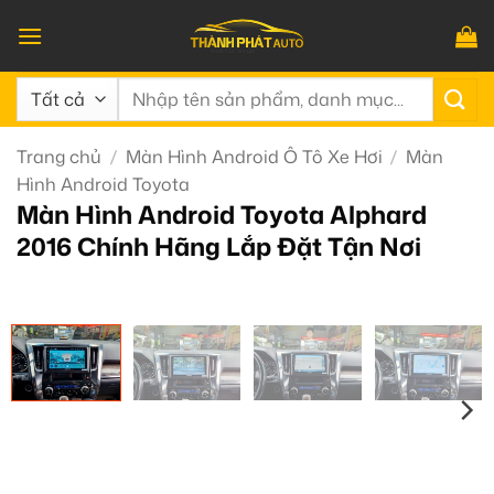
Bỏ
qua
nội
Tìm
dung
kiếm:
Trang chủ
/
Màn Hình Android Ô Tô Xe Hơi
/
Màn
Hình Android Toyota
Màn Hình Android Toyota Alphard
2016 Chính Hãng Lắp Đặt Tận Nơi