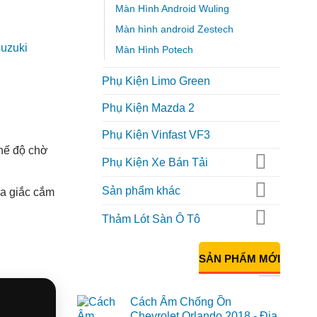
Màn Hình Android Wuling
Màn hình android Zestech
Màn Hình Potech
Phụ Kiện Limo Green
Phụ Kiện Mazda 2
Phụ Kiện Vinfast VF3
chế độ chờ
Phụ Kiện Xe Bán Tải
Sản phẩm khác
ua giắc cắm
Thảm Lót Sàn Ô Tô
SẢN PHẨM MỚI
Cách Âm Chống Ồn
Chevrolet Orlando 2018 - Địa