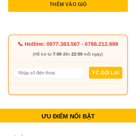
THÊM VÀO GIỎ
📞 Hotline:
0977.383.567
-
0788.212.999
(Hỗ trợ từ
7:00
đến
22:00
mỗi ngày)
ƯU ĐIỂM NỔI BẬT