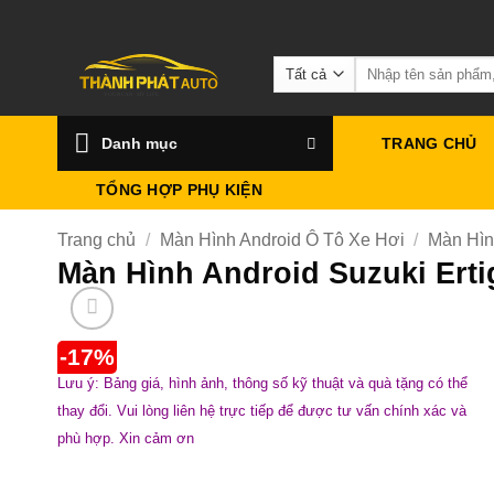
Bỏ
qua
Tìm
nội
kiếm:
dung
Danh mục
TRANG CHỦ
TỔNG HỢP PHỤ KIỆN
Trang chủ
/
Màn Hình Android Ô Tô Xe Hơi
/
Màn Hìn
Màn Hình Android Suzuki Ert
-17%
Lưu ý: Bảng giá, hình ảnh, thông số kỹ thuật và quà tặng có thể
thay đổi. Vui lòng liên hệ trực tiếp để được tư vấn chính xác và
phù hợp. Xin cảm ơn