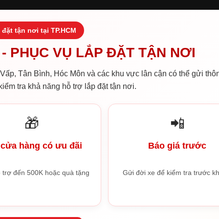
 đặt tận nơi tại TP.HCM
- PHỤC VỤ LẮP ĐẶT TẬN NƠI
ấp, Tân Bình, Hóc Môn và các khu vực lân cận có thể gửi thôn
iểm tra khả năng hỗ trợ lắp đặt tận nơi.
🎁
📲
cửa hàng có ưu đãi
Báo giá trước
 trợ đến 500K hoặc quà tặng
Gửi đời xe để kiểm tra trước kh