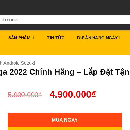
SẢN PHẨM
TIN TỨC
DỰ ÁN HẰNG NGÀY
h Android Suzuki
iga 2022 Chính Hãng – Lắp Đặt T
4.900.000
₫
5.900.000
₫
MUA NGAY