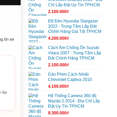
Chỉ Lắp Đặt Uy Tín TPHCM
2.100.000
₫
Độ Đèn Hyundai Stargazer
2022 - Trung Tâm Lắp Đặt
Chính Hãng Giá Tốt TPHCM
4.200.000
₫
g tin xe
Cách Âm Chống Ồn Suzuki
Vitara 2007 - Trung Tâm Lắp
Đặt Chính Hãng TPHCM
2.100.000
₫
Dán Phim Cách Nhiệt
Chevrolet Captiva 2010
4.100.000
₫
i lắp
Hệ Thống Camera 360 độ
Mazda 2 2014 - Địa Chỉ Lắp
Đặt Uy Tín TPHCM
9.300.000
₫