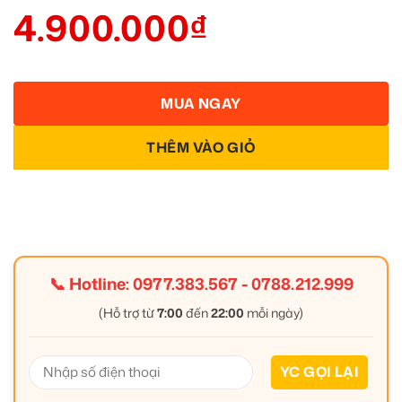
4.900.000
₫
MUA NGAY
THÊM VÀO GIỎ
📞 Hotline:
0977.383.567
-
0788.212.999
(Hỗ trợ từ
7:00
đến
22:00
mỗi ngày)