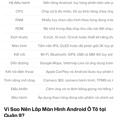
Hệ điều hành
Nền tảng Android, tùy từng phiên bản sản p
CPU
Chip xử lý đa nhân, tối ưu khả năng chạy ứng 
RAM
Nhiều tùy chọn cấu hình theo từng dòng màn 
ROM
Bộ nhớ trong đáp ứng nhu cầu cài đặt ứng d
Kích thước
9 inch, 10 inch, 13 inch hoặc thiết kế riêng theo
Màn hình
Tấm nền IPS, QLED hoặc độ phân giải 2K tùy phi
Kết nối
Wi-Fi, Bluetooth, GPS, USB và SIM 4G tùy sản
Dẫn đường
Google Maps, Vietmap Live và ứng dụng tương 
Kết nối điện thoại
Apple CarPlay và Android Auto tùy phiên bả
Tính năng mở rộng
Camera 360, camera hành trình, TPMS và A
Điều khiển
Cảm ứng và ra lệnh bằng giọng nói tiếng Việ
Bảo hành
Áp dụng theo từng dòng sản phẩm và chính sác
Vì Sao Nên Lắp Màn Hình Android Ô Tô tại
Quận 9?