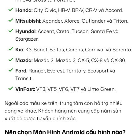
Honda:
City, Civic, HR-V, BR-V, CR-V và Accord.
Mitsubishi:
Xpander, Xforce, Outlander và Triton.
Hyundai:
Accent, Creta, Tucson, Santa Fe và
Stargazer.
Kia:
K3, Sonet, Seltos, Carens, Carnival và Sorento.
Mazda:
Mazda 2, Mazda 3, CX-5, CX-8 và CX-30.
Ford:
Ranger, Everest, Territory, Ecosport và
Transit.
VinFast:
VF3, VF5, VF6, VF7 và Limo Green.
Ngoài các mẫu xe trên, trung tâm còn hỗ trợ nhiều
dòng xe khác. Khách hàng nên cung cấp năm sản
xuất để được tư vấn chính xác.
Nên chọn Màn Hình Android cấu hình nào?