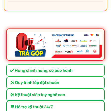
✔️ Hàng chính hãng, có bảo hành
🛠 Quy trình lắp đặt chuẩn
🛠 Kỹ thuật viên tay nghề cao
💬 Hỗ trợ kỹ thuật 24/7