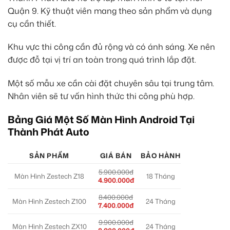
Quận 9. Kỹ thuật viên mang theo sản phẩm và dụng
cụ cần thiết.
Khu vực thi công cần đủ rộng và có ánh sáng. Xe nên
được đỗ tại vị trí an toàn trong quá trình lắp đặt.
Một số mẫu xe cần cài đặt chuyên sâu tại trung tâm.
Nhân viên sẽ tư vấn hình thức thi công phù hợp.
Bảng Giá Một Số Màn Hình Android Tại
Thành Phát Auto
SẢN PHẨM
GIÁ BÁN
BẢO HÀNH
5.900.000đ
Màn Hình Zestech Z18
18 Tháng
4.900.000đ
8.400.000đ
Màn Hình Zestech Z100
24 Tháng
7.400.000đ
9.900.000đ
Màn Hình Zestech ZX10
24 Tháng