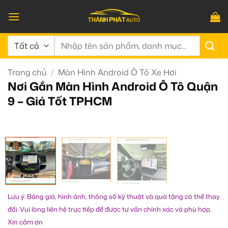
Bỏ
qua
nội
Tìm
dung
kiếm:
Trang chủ
/
Màn Hình Android Ô Tô Xe Hơi
Nơi Gắn Màn Hình Android Ô Tô Quận
9 – Giá Tốt TPHCM
Lưu ý: Bảng giá, hình ảnh, thông số kỹ thuật và quà tặng có thể thay
đổi. Vui lòng liên hệ trực tiếp để được tư vấn chính xác và phù hợp.
Xin cảm ơn