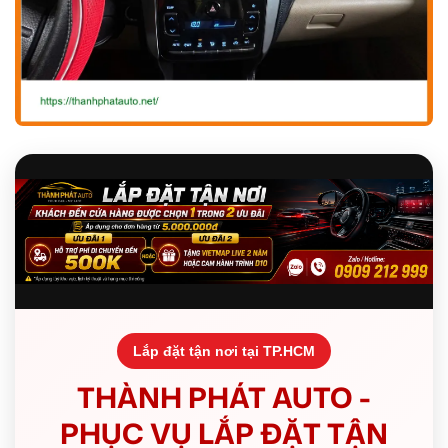
Lắp đặt tận nơi tại TP.HCM
THÀNH PHÁT AUTO -
PHỤC VỤ LẮP ĐẶT TẬN