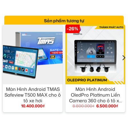
Sản phẩm tương tự
-26%
Màn Hình Android TMAS
Màn Hình Android
Safeview T500 MAX cho ô
OledPro Platinum Liền
tô xe hơi
Camera 360 cho ô tô xe
10.400.000
₫
8.800.000
₫
6.500.000
₫
hơi