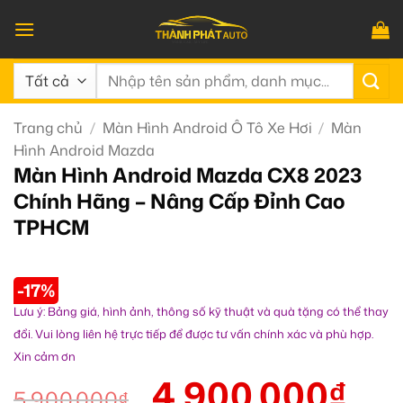
Bỏ
qua
nội
Tìm
dung
kiếm:
Trang chủ
/
Màn Hình Android Ô Tô Xe Hơi
/
Màn
Hình Android Mazda
Màn Hình Android Mazda CX8 2023
Chính Hãng – Nâng Cấp Đỉnh Cao
TPHCM
-17%
Lưu ý: Bảng giá, hình ảnh, thông số kỹ thuật và quà tặng có thể thay
đổi. Vui lòng liên hệ trực tiếp để được tư vấn chính xác và phù hợp.
Xin cảm ơn
4.900.000
₫
5.900.000
₫