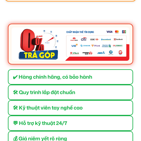
✔️ Hàng chính hãng, có bảo hành
🛠 Quy trình lắp đặt chuẩn
🛠 Kỹ thuật viên tay nghề cao
💬 Hỗ trợ kỹ thuật 24/7
💰 Giá niêm yết rõ ràng