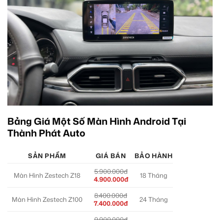
Bảng Giá Một Số Màn Hình Android Tại
Thành Phát Auto
SẢN PHẨM
GIÁ BÁN
BẢO HÀNH
5.900.000đ
Màn Hình Zestech Z18
18 Tháng
4.900.000đ
8.400.000đ
Màn Hình Zestech Z100
24 Tháng
7.400.000đ
9.900.000đ