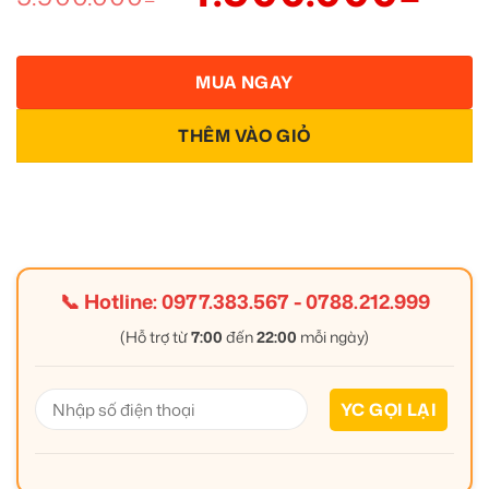
MUA NGAY
THÊM VÀO GIỎ
📞 Hotline:
0977.383.567
-
0788.212.999
(Hỗ trợ từ
7:00
đến
22:00
mỗi ngày)