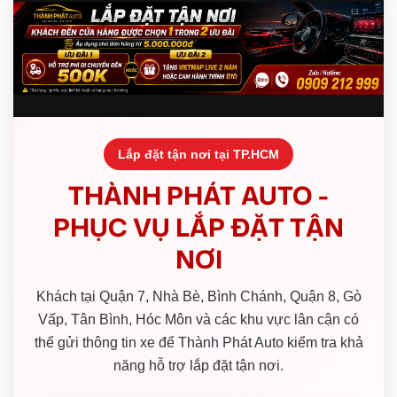
Lắp đặt tận nơi tại TP.HCM
THÀNH PHÁT AUTO -
PHỤC VỤ LẮP ĐẶT TẬN
NƠI
Khách tại Quận 7, Nhà Bè, Bình Chánh, Quận 8, Gò
Vấp, Tân Bình, Hóc Môn và các khu vực lân cận có
thể gửi thông tin xe để Thành Phát Auto kiểm tra khả
năng hỗ trợ lắp đặt tận nơi.