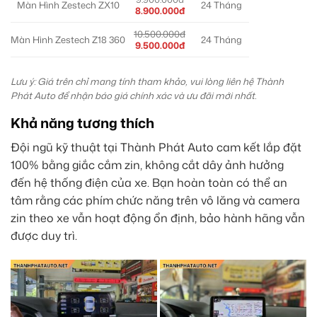
Màn Hình Zestech ZX10
24 Tháng
8.900.000đ
10.500.000đ
Màn Hình Zestech Z18 360
24 Tháng
9.500.000đ
Lưu ý: Giá trên chỉ mang tính tham khảo, vui lòng liên hệ Thành
Phát Auto để nhận báo giá chính xác và ưu đãi mới nhất.
Khả năng tương thích
Đội ngũ kỹ thuật tại Thành Phát Auto cam kết lắp đặt
100% bằng giắc cắm zin, không cắt dây ảnh hưởng
đến hệ thống điện của xe. Bạn hoàn toàn có thể an
tâm rằng các phím chức năng trên vô lăng và camera
zin theo xe vẫn hoạt động ổn định, bảo hành hãng vẫn
được duy trì.