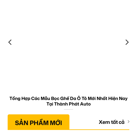
Tổng Hợp Các Mẫu Bọc Ghế Da Ô Tô Mới Nhất Hiện Nay
Tại Thành Phát Auto
SẢN PHẨM MỚI
Xem tất cả