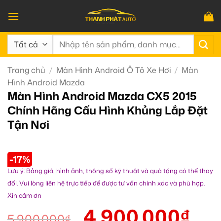
Bỏ
qua
nội
Tìm
dung
kiếm:
Trang chủ
/
Màn Hình Android Ô Tô Xe Hơi
/
Màn
Hình Android Mazda
Màn Hình Android Mazda CX5 2015
Chính Hãng Cấu Hình Khủng Lắp Đặt
Tận Nơi
-17%
Lưu ý: Bảng giá, hình ảnh, thông số kỹ thuật và quà tặng có thể thay
đổi. Vui lòng liên hệ trực tiếp để được tư vấn chính xác và phù hợp.
Xin cảm ơn
4.900.000
₫
5.900.000
₫