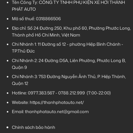
Tên Công Ty: CÔNG TY TNHH PHỤ KIỆN XE HƠI THÀNH
PHÁT AUTO
Mã số thuế: 0318866506
Địa chỉ: Số 24 Đường 250, Khu phố 60, Phường Phước Long,
Thành phố Hồ Chí Minh, Việt Nam
Chi Nhánh 1:
11 Đường số 12 - phường Hiệp Bình Chánh -
TP.Thủ Đức
Chi Nhánh 2:
24 Đường D5A, Liên Phường, Phước Long B,
Quận 9
Chi Nhánh 3:
753 Đường Nguyễn Ảnh Thủ, P. Hiệp Thành,
Quận 12
Hotline:
0977.383.567
-
0788.212.999
(7:00-22:00)
Website:
https://thanhphatauto.net/
Email:
thanhphatauto.net@gmail.com
Chính sách bảo hành