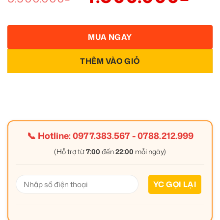
MUA NGAY
THÊM VÀO GIỎ
📞 Hotline:
0977.383.567
-
0788.212.999
(Hỗ trợ từ
7:00
đến
22:00
mỗi ngày)