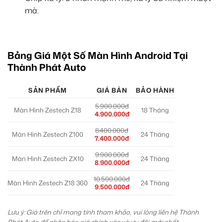
mà.
Bảng Giá Một Số Màn Hình Android Tại
Thành Phát Auto
SẢN PHẨM
GIÁ BÁN
BẢO HÀNH
5.900.000đ
Màn Hình Zestech Z18
18 Tháng
4.900.000đ
8.400.000đ
Màn Hình Zestech Z100
24 Tháng
7.400.000đ
9.900.000đ
Màn Hình Zestech ZX10
24 Tháng
8.900.000đ
10.500.000đ
Màn Hình Zestech Z18 360
24 Tháng
9.500.000đ
Lưu ý: Giá trên chỉ mang tính tham khảo, vui lòng liên hệ Thành