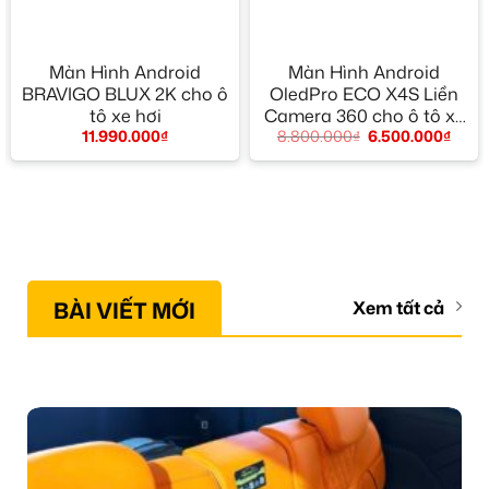
Màn Hình Android
Màn Hình Android
BRAVIGO BLUX 2K cho ô
OledPro ECO X4S Liền
tô xe hơi
Camera 360 cho ô tô xe
11.990.000
₫
8.800.000
₫
6.500.000
₫
hơi
BÀI VIẾT MỚI
Xem tất cả