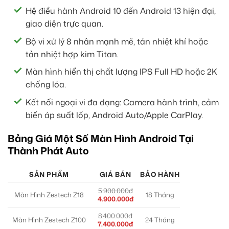
Hệ điều hành Android 10 đến Android 13 hiện đại,
giao diện trực quan.
Bộ vi xử lý 8 nhân mạnh mẽ, tản nhiệt khí hoặc
tản nhiệt hợp kim Titan.
Màn hình hiển thị chất lượng IPS Full HD hoặc 2K
chống lóa.
Kết nối ngoại vi đa dạng: Camera hành trình, cảm
biến áp suất lốp, Android Auto/Apple CarPlay.
Bảng Giá Một Số Màn Hình Android Tại
Thành Phát Auto
SẢN PHẨM
GIÁ BÁN
BẢO HÀNH
5.900.000đ
Màn Hình Zestech Z18
18 Tháng
4.900.000đ
8.400.000đ
Màn Hình Zestech Z100
24 Tháng
7.400.000đ