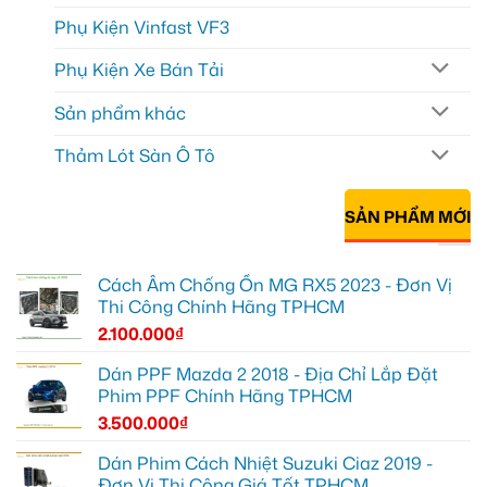
Phụ Kiện Vinfast VF3
Phụ Kiện Xe Bán Tải
Sản phẩm khác
Thảm Lót Sàn Ô Tô
SẢN PHẨM MỚI
Cách Âm Chống Ồn MG RX5 2023 - Đơn Vị
Thi Công Chính Hãng TPHCM
2.100.000
₫
Dán PPF Mazda 2 2018 - Địa Chỉ Lắp Đặt
Phim PPF Chính Hãng TPHCM
3.500.000
₫
Dán Phim Cách Nhiệt Suzuki Ciaz 2019 -
Đơn Vị Thi Công Giá Tốt TPHCM