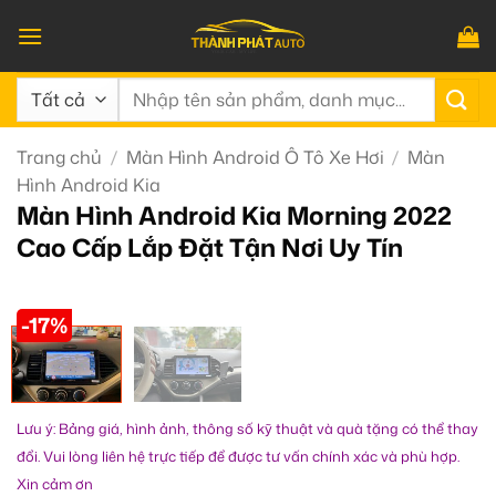
Bỏ
qua
nội
Tìm
dung
kiếm:
Trang chủ
/
Màn Hình Android Ô Tô Xe Hơi
/
Màn
Hình Android Kia
Màn Hình Android Kia Morning 2022
Cao Cấp Lắp Đặt Tận Nơi Uy Tín
-17%
Lưu ý: Bảng giá, hình ảnh, thông số kỹ thuật và quà tặng có thể thay
đổi. Vui lòng liên hệ trực tiếp để được tư vấn chính xác và phù hợp.
Xin cảm ơn