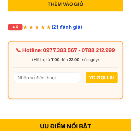
THÊM VÀO GIỎ
★★★★★
(21 đánh giá)
4.6
📞 Hotline:
0977.383.567
-
0788.212.999
(Hỗ trợ từ
7:00
đến
22:00
mỗi ngày)
ƯU ĐIỂM NỔI BẬT