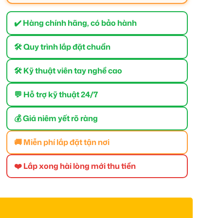
✔️ Hàng chính hãng, có bảo hành
🛠 Quy trình lắp đặt chuẩn
🛠 Kỹ thuật viên tay nghề cao
💬 Hỗ trợ kỹ thuật 24/7
💰 Giá niêm yết rõ ràng
🚚 Miễn phí lắp đặt tận nơi
❤️ Lắp xong hài lòng mới thu tiền