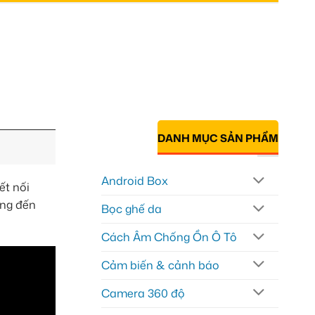
DANH MỤC SẢN PHẨM
Android Box
ết nối
ang đến
Bọc ghế da
Cách Âm Chống Ồn Ô Tô
Cảm biến & cảnh báo
Camera 360 độ