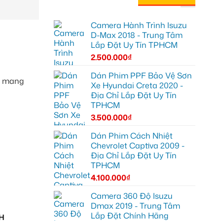
Camera Hành Trình Isuzu
D-Max 2018 - Trung Tâm
Lắp Đặt Uy Tín TPHCM
2.500.000
₫
Dán Phim PPF Bảo Vệ Sơn
, mang
Xe Hyundai Creta 2020 -
Địa Chỉ Lắp Đặt Uy Tín
TPHCM
3.500.000
₫
Dán Phim Cách Nhiệt
Chevrolet Captiva 2009 -
Địa Chỉ Lắp Đặt Uy Tín
TPHCM
4.100.000
₫
Camera 360 Độ Isuzu
Dmax 2019 - Trung Tâm
Lắp Đặt Chính Hãng
H