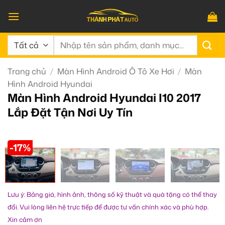
Bỏ
qua
nội
Tìm
dung
kiếm:
Trang chủ
/
Màn Hình Android Ô Tô Xe Hơi
/
Màn
Hình Android Hyundai
Màn Hình Android Hyundai I10 2017
Lắp Đặt Tận Nơi Uy Tín
-17%
Lưu ý: Bảng giá, hình ảnh, thông số kỹ thuật và quà tặng có thể thay
đổi. Vui lòng liên hệ trực tiếp để được tư vấn chính xác và phù hợp.
Xin cảm ơn