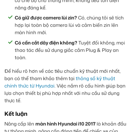
có chế độ chờ thông minh, không tiêu tốn điện
năng đáng kể.
Có giữ được camera lùi zin?
Có, chúng tôi sẽ tích
hợp lại toàn bộ camera lùi và cảm biến zin lên
màn hình mới.
Có cần cắt dây điện không?
Tuyệt đối không, mọi
thao tác đều sử dụng giắc cắm Plug & Play an
toàn.
Để hiểu rõ hơn về các tiêu chuẩn kỹ thuật mới nhất,
bạn có thể tham khảo thêm tại
thông số kỹ thuật
chính thức từ Hyundai
. Việc nắm rõ cấu hình giúp bạn
lựa chọn thiết bị phù hợp nhất với nhu cầu sử dụng
thực tế.
Kết luận
Nâng cấp lên
màn hình Hyundai i10 2017
là khoản đầu
tư thông minh, nâng cấp đáng tiền để chiếc xe của