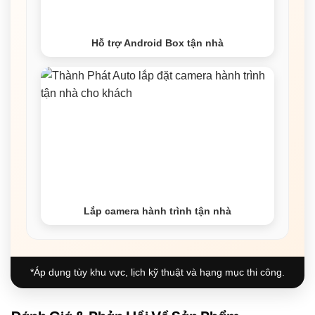
Hỗ trợ Android Box tận nhà
Lắp camera hành trình tận nhà
*Áp dụng tùy khu vực, lịch kỹ thuật và hạng mục thi công.