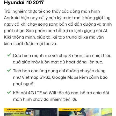
Hyundai i10 2017
Trải nghiệm thực tế cho thấy các dòng màn hình
Android hiện nay xử lý cực kỳ mượt mà, không giật lag
ngay cả khi chạy song song bản đồ dẫn đường và trình
phát nhạc. Sản phẩm còn hỗ trợ ra lệnh giọng nói AI
Kiki thông minh, giúp tài xế tập trung lái xe mà vẫn
kiểm soát được mọi tác vụ.
Cấu hình mạnh mẽ với chip 8 nhân, tản nhiệt hiệu
quả giúp máy luôn mát dù hoạt động liên tục.
Tích hợp các ứng dụng chỉ đường chuyên dụng
như Vietmap S1/S2, Google Maps kèm cảnh báo
phạt nguội.
Kết nối 4G LTE và Wifi tốc độ cao, hỗ trợ chia đôi
màn hình chạy đa nhiệm tiện lợi.