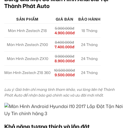
Thành Phát Auto
SẢN PHẨM
GIÁ BÁN
BẢO HÀNH
5.900.000đ
Màn Hình Zestech Z18
18 Tháng
4.900.000đ
8.400.000đ
Màn Hình Zestech Z100
24 Tháng
7.400.000đ
9.900.000đ
Màn Hình Zestech ZX10
24 Tháng
8.900.000đ
10.500.000đ
Màn Hình Zestech Z18 360
24 Tháng
9.500.000đ
Lưu ý: Giá trên chỉ mang tính tham khảo, vui lòng liên hệ Thành
Phát Auto để nhận báo giá chính xác và ưu đãi mới nhất.
Khả năng tương thích và lắp đặt