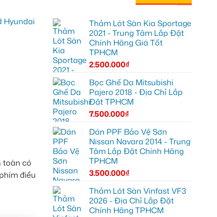
Thảm Lót Sàn Kia Sportage
2021 - Trung Tâm Lắp Đặt
Chính Hãng Giá Tốt
TPHCM
2.500.000
₫
Bọc Ghế Da Mitsubishi
Pajero 2018 - Địa Chỉ Lắp
Đặt TPHCM
7.500.000
₫
Dán PPF Bảo Vệ Sơn
Nissan Navara 2014 - Trung
Tâm Lắp Đặt Chính Hãng
TPHCM
 toàn có
3.500.000
₫
 phím điều
Thảm Lót Sàn Vinfast VF3
2026 - Địa Chỉ Lắp Đặt
Chính Hãng TPHCM