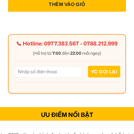
THÊM VÀO GIỎ
📞 Hotline:
0977.383.567
-
0788.212.999
(Hỗ trợ từ
7:00
đến
22:00
mỗi ngày)
ƯU ĐIỂM NỔI BẬT