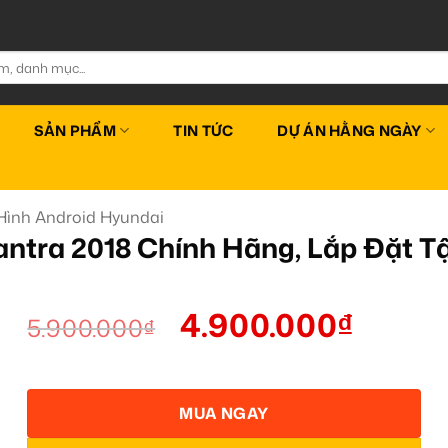
SẢN PHẨM
TIN TỨC
DỰ ÁN HẰNG NGÀY
Hình Android Hyundai
antra 2018 Chính Hãng, Lắp Đặt 
4.900.000
₫
5.900.000
₫
MUA NGAY