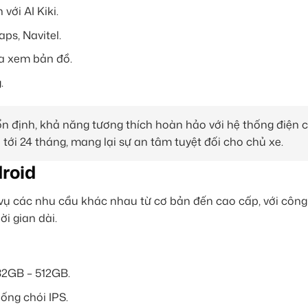
với AI Kiki.
ps, Navitel.
a xem bản đồ.
.
n định, khả năng tương thích hoàn hảo với hệ thống điện 
tới 24 tháng, mang lại sự an tâm tuyệt đối cho chủ xe.
roid
vụ các nhu cầu khác nhau từ cơ bản đến cao cấp, với công
ời gian dài.
2GB – 512GB.
ống chói IPS.