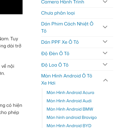
Camera Hành Trình
Chưa phân loại
Dán Phim Cách Nhiệt Ô
Tô
 Nam. Tuy
Dán PPF Xe Ô Tô
ờng dài trở
Độ Đèn Ô Tô
Độ Loa Ô Tô
 về nội
ơn.
Màn Hình Android Ô Tô
Xe Hơi
Màn Hình Android Acura
Màn Hình Android Audi
ng có hiện
Màn Hình Android BMW
 cho phép
Màn hình android Bravigo
Màn Hình Android BYD