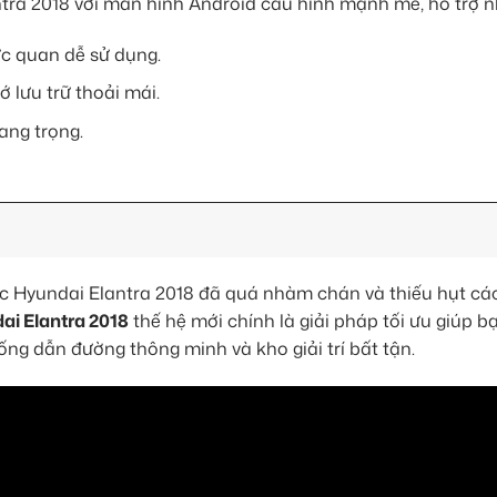
ntra 2018 với màn hình Android cấu hình mạnh mẽ, hỗ trợ nh
ực quan dễ sử dụng.
lưu trữ thoải mái.
ang trọng.
ếc Hyundai Elantra 2018 đã quá nhàm chán và thiếu hụt các
ai Elantra 2018
thế hệ mới chính là giải pháp tối ưu giúp b
ống dẫn đường thông minh và kho giải trí bất tận.