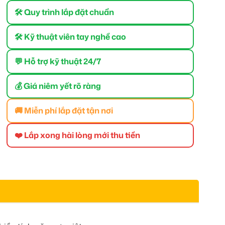
🛠 Quy trình lắp đặt chuẩn
🛠 Kỹ thuật viên tay nghề cao
💬 Hỗ trợ kỹ thuật 24/7
💰 Giá niêm yết rõ ràng
🚚 Miễn phí lắp đặt tận nơi
❤️ Lắp xong hài lòng mới thu tiền