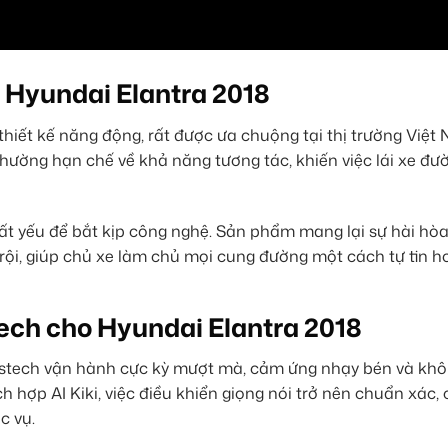
o Hyundai Elantra 2018
hiết kế năng động, rất được ưa chuộng tại thị trường Việt
e thường hạn chế về khả năng tương tác, khiến việc lái xe đư
ất yếu để bắt kịp công nghệ. Sản phẩm mang lại sự hài hòa
rội, giúp chủ xe làm chủ mọi cung đường một cách tự tin h
ech cho Hyundai Elantra 2018
estech vận hành cực kỳ mượt mà, cảm ứng nhạy bén và khô
h hợp AI Kiki, việc điều khiển giọng nói trở nên chuẩn xác,
c vụ.