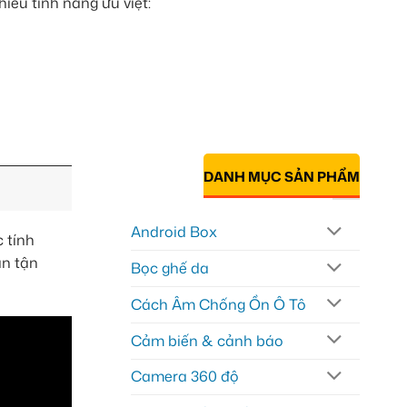
iều tính năng ưu việt:
DANH MỤC SẢN PHẨM
Android Box
 tính
ạn tận
Bọc ghế da
Cách Âm Chống Ồn Ô Tô
Cảm biến & cảnh báo
Camera 360 độ