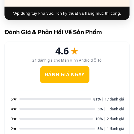
*Áp dụng tùy khu vực, lịch kỹ thuật và hạng mục thi công.
Đánh Giá & Phản Hồi Về Sản Phẩm
4.6
★
21 đánh giá cho Màn Hình Android Ô Tô
ĐÁNH GIÁ NGAY
5★
81%
| 17 đánh giá
4★
5%
| 1 đánh giá
3★
10%
| 2 đánh giá
2★
5%
| 1 đánh giá