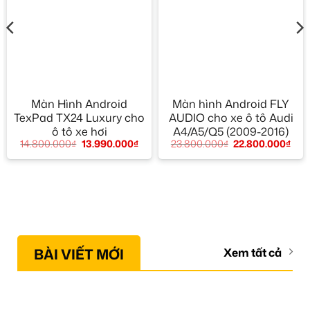
Màn Hình Android
Màn hình Android FLY
TexPad TX24 Luxury cho
AUDIO cho xe ô tô Audi
ô tô xe hơi
A4/A5/Q5 (2009-2016)
14.800.000
₫
13.990.000
₫
23.800.000
₫
22.800.000
₫
BÀI VIẾT MỚI
Xem tất cả