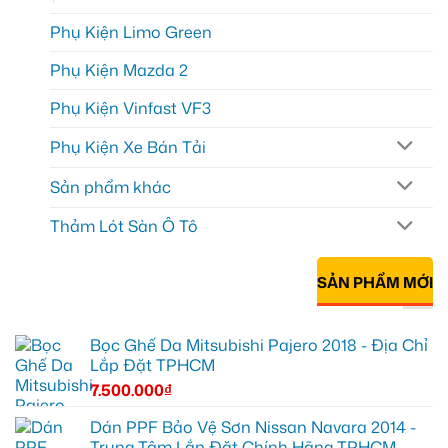
Phụ Kiện Limo Green
Phụ Kiện Mazda 2
Phụ Kiện Vinfast VF3
Phụ Kiện Xe Bán Tải
Sản phẩm khác
Thảm Lót Sàn Ô Tô
SẢN PHẨM MỚI
Bọc Ghế Da Mitsubishi Pajero 2018 - Địa Chỉ
Lắp Đặt TPHCM
7.500.000
₫
Dán PPF Bảo Vệ Sơn Nissan Navara 2014 -
Trung Tâm Lắp Đặt Chính Hãng TPHCM