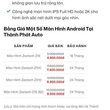
không gian lưu trữ rộng lớn.
Công nghệ màn hình IPS Full HD hoặc 2K cho
hình ảnh sắc nét dưới mọi góc nhìn.
Bảng Giá Một Số Màn Hình Android Tại
Thành Phát Auto
SẢN PHẨM
GIÁ BÁN
BẢO HÀNH
5.900.000đ
Màn Hình Zestech Z18
18 Tháng
4.900.000đ
8.400.000đ
Màn Hình Zestech Z100
24 Tháng
7.400.000đ
9.900.000đ
Màn Hình Zestech ZX10
24 Tháng
8.900.000đ
10.500.000đ
Màn Hình Zestech Z18 360
24 Tháng
9.500.000đ
Lưu ý: Giá trên chỉ mang tính tham khảo, vui lòng liên hệ Thành