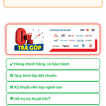
✔️ Hàng chính hãng, có bảo hành
🛠 Quy trình lắp đặt chuẩn
🛠 Kỹ thuật viên tay nghề cao
💬 Hỗ trợ kỹ thuật 24/7