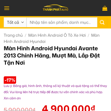
Bỏ
qua
nội
Tìm
dung
kiếm:
Trang chủ
/
Màn Hình Android Ô Tô Xe Hơi
/
Màn
Hình Android Hyundai
Màn Hình Android Hyundai Avante
2013 Chính Hãng, Mượt Mà, Lắp Đặt
Tận Nơi
-17%
Lưu ý: Bảng giá, hình ảnh, thông số kỹ thuật và quà tặng có thể thay
đổi. Vui lòng liên hệ trực tiếp để được tư vấn chính xác và phù hợp.
Xin cảm ơn
4.900.000
₫
5.900.000
₫