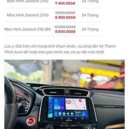
Màn Hình Zestech Z100
24 Tháng
7.400.000đ
9.900.000đ
Màn Hình Zestech ZX10
24 Tháng
8.900.000đ
10.500.000đ
Màn Hình Zestech Z18 360
24 Tháng
9.500.000đ
Lưu ý: Giá trên chỉ mang tính tham khảo, vui lòng liên hệ Thành
Phát Auto để nhận báo giá chính xác và ưu đãi mới nhất.