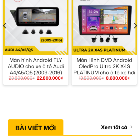
Màn hình Android FLY
Màn Hình DVD Android
AUDIO cho xe ô tô Audi
OledPro Ultra 2K X4S
A4/A5/Q5 (2009-2016)
PLATINUM cho ô tô xe hơi
23.800.000
₫
22.800.000
₫
13.800.000
₫
8.600.000
₫
BÀI VIẾT MỚI
Xem tất cả