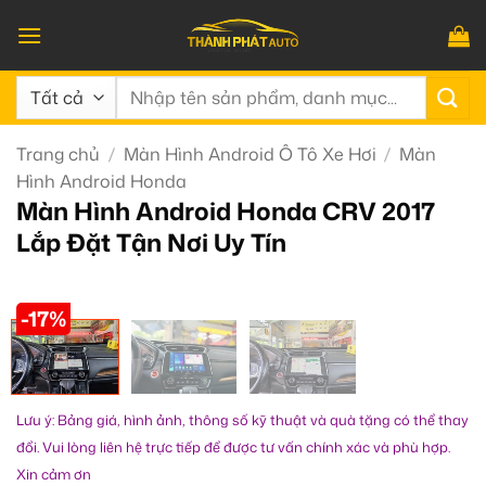
Bỏ
qua
nội
Tìm
dung
kiếm:
Trang chủ
/
Màn Hình Android Ô Tô Xe Hơi
/
Màn
Hình Android Honda
Màn Hình Android Honda CRV 2017
Lắp Đặt Tận Nơi Uy Tín
-17%
Lưu ý: Bảng giá, hình ảnh, thông số kỹ thuật và quà tặng có thể thay
đổi. Vui lòng liên hệ trực tiếp để được tư vấn chính xác và phù hợp.
Xin cảm ơn