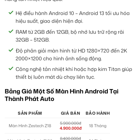
Hệ điều hành Android 10 – Android 13 tối ưu hóa
hiệu suất, giao diện hiện đại.
RAM từ 2GB đến 12GB, bộ nhớ lưu trữ rộng rãi
32GB – 512GB.
Độ phân giải màn hình từ HD 1280×720 đến 2K
2000×1200 cho hình ảnh sống động.
Công nghệ tản nhiệt khí hoặc hợp kim Titan giúp
thiết bị luôn mát dù chạy liên tục.
Bảng Giá Một Số Màn Hình Android Tại
Thành Phát Auto
SẢN PHẨM
GIÁ BÁN
BẢO HÀNH
5.900.000đ
Màn Hình Zestech Z18
18 Tháng
4.900.000đ
8.400.000đ