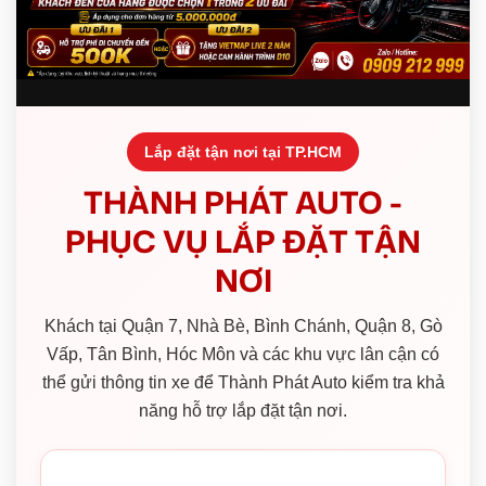
Lắp đặt tận nơi tại TP.HCM
THÀNH PHÁT AUTO -
PHỤC VỤ LẮP ĐẶT TẬN
NƠI
Khách tại Quận 7, Nhà Bè, Bình Chánh, Quận 8, Gò
Vấp, Tân Bình, Hóc Môn và các khu vực lân cận có
thể gửi thông tin xe để Thành Phát Auto kiểm tra khả
năng hỗ trợ lắp đặt tận nơi.