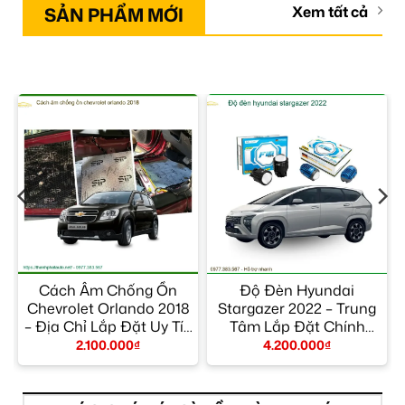
SẢN PHẨM MỚI
Xem tất cả
Cách Âm Chống Ồn
Độ Đèn Hyundai
Chevrolet Orlando 2018
Stargazer 2022 – Trung
– Địa Chỉ Lắp Đặt Uy Tín
Tâm Lắp Đặt Chính
TPHCM
Hãng Giá Tốt TPHCM
2.100.000
₫
4.200.000
₫