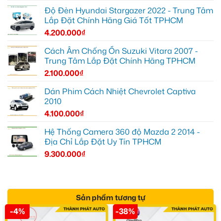
Độ Đèn Hyundai Stargazer 2022 - Trung Tâm
Lắp Đặt Chính Hãng Giá Tốt TPHCM
4.200.000
₫
Cách Âm Chống Ồn Suzuki Vitara 2007 -
Trung Tâm Lắp Đặt Chính Hãng TPHCM
2.100.000
₫
Dán Phim Cách Nhiệt Chevrolet Captiva
2010
4.100.000
₫
Hệ Thống Camera 360 độ Mazda 2 2014 -
Địa Chỉ Lắp Đặt Uy Tín TPHCM
9.300.000
₫
Sản phẩm tương tự
-4%
-38%