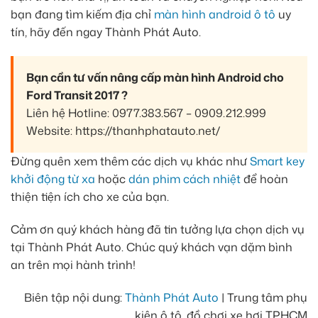
bạn đang tìm kiếm địa chỉ
màn hình android ô tô
uy
tín, hãy đến ngay Thành Phát Auto.
Bạn cần tư vấn nâng cấp màn hình Android cho
Ford Transit 2017 ?
Liên hệ Hotline: 0977.383.567 – 0909.212.999
Website: https://thanhphatauto.net/
Đừng quên xem thêm các dịch vụ khác như
Smart key
khởi động từ xa
hoặc
dán phim cách nhiệt
để hoàn
thiện tiện ích cho xe của bạn.
Cảm ơn quý khách hàng đã tin tưởng lựa chọn dịch vụ
tại Thành Phát Auto. Chúc quý khách vạn dặm bình
an trên mọi hành trình!
Biên tập nội dung:
Thành Phát Auto
| Trung tâm phụ
kiện ô tô, đồ chơi xe hơi TPHCM