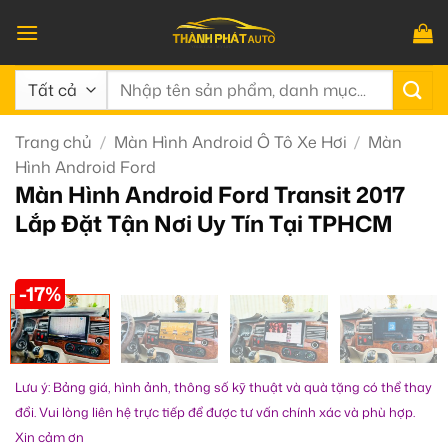
Bỏ
qua
nội
Tìm
dung
kiếm:
Trang chủ
/
Màn Hình Android Ô Tô Xe Hơi
/
Màn
Hình Android Ford
Màn Hình Android Ford Transit 2017
Lắp Đặt Tận Nơi Uy Tín Tại TPHCM
-17%
Lưu ý: Bảng giá, hình ảnh, thông số kỹ thuật và quà tặng có thể thay
đổi. Vui lòng liên hệ trực tiếp để được tư vấn chính xác và phù hợp.
Xin cảm ơn