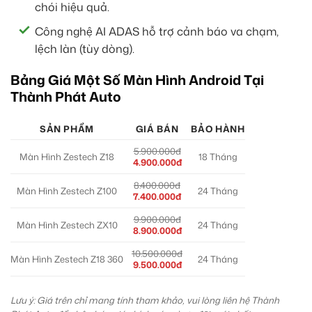
chói hiệu quả.
Công nghệ AI ADAS hỗ trợ cảnh báo va chạm,
lệch làn (tùy dòng).
Bảng Giá Một Số Màn Hình Android Tại
Thành Phát Auto
SẢN PHẨM
GIÁ BÁN
BẢO HÀNH
5.900.000đ
Màn Hình Zestech Z18
18 Tháng
4.900.000đ
8.400.000đ
Màn Hình Zestech Z100
24 Tháng
7.400.000đ
9.900.000đ
Màn Hình Zestech ZX10
24 Tháng
8.900.000đ
10.500.000đ
Màn Hình Zestech Z18 360
24 Tháng
9.500.000đ
Lưu ý: Giá trên chỉ mang tính tham khảo, vui lòng liên hệ Thành