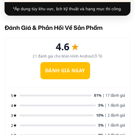
*Áp dụng tùy khu vực, lịch kỹ thuật và hạng mục thi công.
Đánh Giá & Phản Hồi Về Sản Phẩm
4.6
★
21 đánh giá cho Màn Hình Android Ô Tô
ĐÁNH GIÁ NGAY
5★
81%
| 17 đánh giá
4★
5%
| 1 đánh giá
3★
10%
| 2 đánh giá
2★
5%
| 1 đánh giá