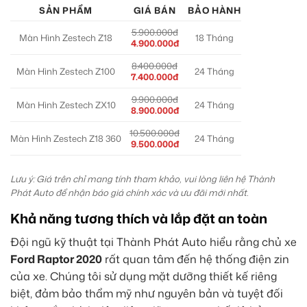
SẢN PHẨM
GIÁ BÁN
BẢO HÀNH
5.900.000đ
Màn Hình Zestech Z18
18 Tháng
4.900.000đ
8.400.000đ
Màn Hình Zestech Z100
24 Tháng
7.400.000đ
9.900.000đ
Màn Hình Zestech ZX10
24 Tháng
8.900.000đ
10.500.000đ
Màn Hình Zestech Z18 360
24 Tháng
9.500.000đ
Lưu ý: Giá trên chỉ mang tính tham khảo, vui lòng liên hệ Thành
Phát Auto để nhận báo giá chính xác và ưu đãi mới nhất.
Khả năng tương thích và lắp đặt an toàn
Đội ngũ kỹ thuật tại Thành Phát Auto hiểu rằng chủ xe
Ford Raptor 2020
rất quan tâm đến hệ thống điện zin
của xe. Chúng tôi sử dụng mặt dưỡng thiết kế riêng
biệt, đảm bảo thẩm mỹ như nguyên bản và tuyệt đối