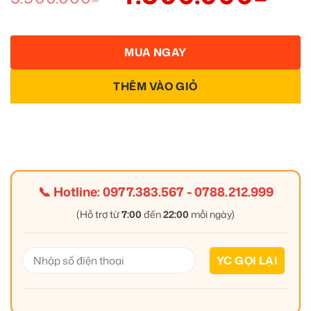
MUA NGAY
THÊM VÀO GIỎ
📞 Hotline:
0977.383.567
-
0788.212.999
(Hỗ trợ từ
7:00
đến
22:00
mỗi ngày)