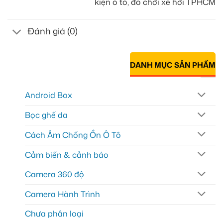
kiện ô tô, đồ chơi xe hơi TPHCM
Đánh giá (0)
DANH MỤC SẢN PHẨM
Android Box
Bọc ghế da
Cách Âm Chống Ồn Ô Tô
Cảm biến & cảnh báo
Camera 360 độ
Camera Hành Trình
Chưa phân loại