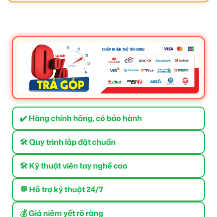
✔️ Hàng chính hãng, có bảo hành
🛠 Quy trình lắp đặt chuẩn
🛠 Kỹ thuật viên tay nghề cao
💬 Hỗ trợ kỹ thuật 24/7
💰 Giá niêm yết rõ ràng