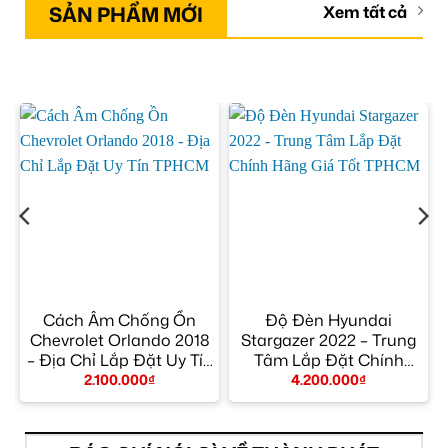
SẢN PHẨM MỚI
Xem tất cả
Cách Âm Chống Ồn
Độ Đèn Hyundai
Chevrolet Orlando 2018
Stargazer 2022 – Trung
– Địa Chỉ Lắp Đặt Uy Tín
Tâm Lắp Đặt Chính
TPHCM
Hãng Giá Tốt TPHCM
2.100.000
₫
4.200.000
₫