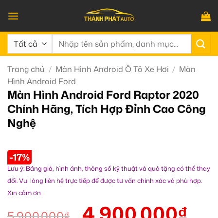
Bỏ
qua
nội
Tìm
dung
kiếm:
Trang chủ
/
Màn Hình Android Ô Tô Xe Hơi
/
Màn
Hình Android Ford
Màn Hình Android Ford Raptor 2020
Chính Hãng, Tích Hợp Đỉnh Cao Công
Nghệ
-17%
Lưu ý: Bảng giá, hình ảnh, thông số kỹ thuật và quà tặng có thể thay
đổi. Vui lòng liên hệ trực tiếp để được tư vấn chính xác và phù hợp.
Xin cảm ơn
4.900.000
₫
5.900.000
₫