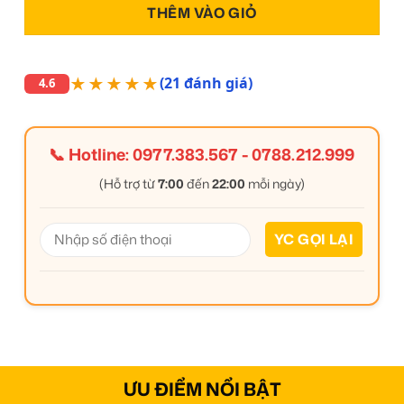
THÊM VÀO GIỎ
★★★★★
(21 đánh giá)
4.6
📞 Hotline:
0977.383.567
-
0788.212.999
(Hỗ trợ từ
7:00
đến
22:00
mỗi ngày)
ƯU ĐIỂM NỔI BẬT