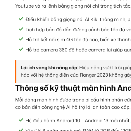
Youtube và ra lệnh bằng giọng nói chỉ trong tích tắc
Điều khiển bằng giọng nói AI Kiki thông minh,
Tích hợp bản đồ dẫn đường cảnh báo tốc độ và
Hỗ trợ kết nối sim 4G tốc độ cao, biến xe thành
Hỗ trợ camera 360 độ hoặc camera lùi giúp qua
Lợi ích vàng khi nâng cấp:
Hiệu năng vượt trội gi
hảo với hệ thống điện của Ranger 2023 không gây 
Thông số kỹ thuật màn hình And
Mỗi dòng màn hình được trang bị cấu hình phần cứn
cơ bản đến công nghệ AI hỗ trợ lái an toàn cao cấp.
Hệ điều hành Android 10 – Android 13 mới nhất, 
Vi xử lý 8 nhân mạnh mẽ, RAM từ 2GB đến 12GB