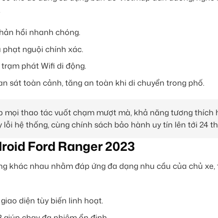
.
 phản hồi nhanh chóng.
 phạt nguội chính xác.
 trạm phát Wifi di động.
n sát toàn cảnh, tăng an toàn khi di chuyển trong phố.
úp mọi thao tác vuốt chạm mượt mà, khả năng tương thích
lỗi hệ thống, cùng chính sách bảo hành uy tín lên tới 24 t
roid Ford Ranger 2023
g khác nhau nhằm đáp ứng đa dạng nhu cầu của chủ xe, từ
giao diện tùy biến linh hoạt.
 giúp chạy đa nhiệm ổn định.