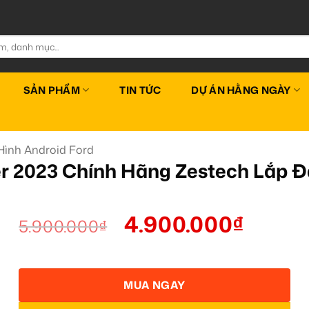
SẢN PHẨM
TIN TỨC
DỰ ÁN HẰNG NGÀY
ình Android Ford
r 2023 Chính Hãng Zestech Lắp 
4.900.000
₫
5.900.000
₫
MUA NGAY