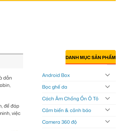
DANH MỤC SẢN PHẨM
Android Box
và dẫn
abin,
Bọc ghế da
Cách Âm Chống Ồn Ô Tô
n, để đáp
Cảm biến & cảnh báo
minh, việc
Camera 360 độ