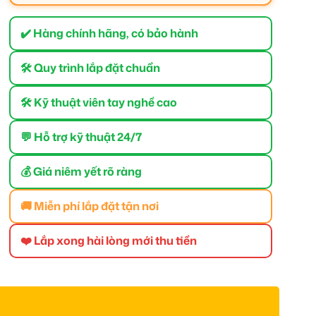
✔️ Hàng chính hãng, có bảo hành
🛠 Quy trình lắp đặt chuẩn
🛠 Kỹ thuật viên tay nghề cao
💬 Hỗ trợ kỹ thuật 24/7
💰 Giá niêm yết rõ ràng
🚚 Miễn phí lắp đặt tận nơi
❤️ Lắp xong hài lòng mới thu tiền