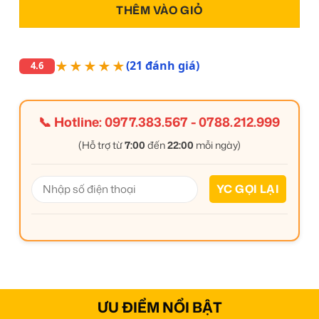
THÊM VÀO GIỎ
★★★★★
(21 đánh giá)
4.6
📞 Hotline:
0977.383.567
-
0788.212.999
(Hỗ trợ từ
7:00
đến
22:00
mỗi ngày)
ƯU ĐIỂM NỔI BẬT