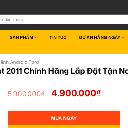
SẢN PHẨM
TIN TỨC
DỰ ÁN HẰNG NGÀY
ình Android Ford
t 2011 Chính Hãng Lắp Đặt Tận Nơ
4.900.000
₫
5.900.000
₫
MUA NGAY