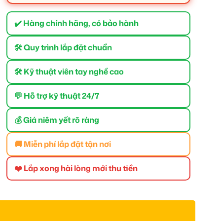
✔️ Hàng chính hãng, có bảo hành
🛠 Quy trình lắp đặt chuẩn
🛠 Kỹ thuật viên tay nghề cao
💬 Hỗ trợ kỹ thuật 24/7
💰 Giá niêm yết rõ ràng
🚚 Miễn phí lắp đặt tận nơi
❤️ Lắp xong hài lòng mới thu tiền