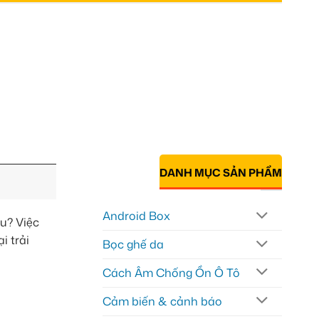
DANH MỤC SẢN PHẨM
Android Box
ậu? Việc
i trải
Bọc ghế da
Cách Âm Chống Ồn Ô Tô
Cảm biến & cảnh báo