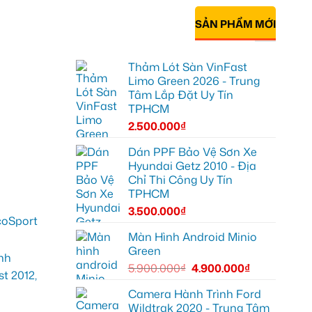
SẢN PHẨM MỚI
Thảm Lót Sàn VinFast
Limo Green 2026 - Trung
Tâm Lắp Đặt Uy Tín
TPHCM
2.500.000
₫
Dán PPF Bảo Vệ Sơn Xe
Hyundai Getz 2010 - Địa
Chỉ Thi Công Uy Tín
TPHCM
3.500.000
₫
Màn Hình Android Minio
Green
5.900.000
₫
4.900.000
₫
Camera Hành Trình Ford
Wildtrak 2020 - Trung Tâm