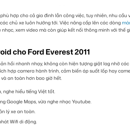
 phù hợp cho cả gia đình lẫn công việc, tuy nhiên, nhu cầu 
à các chủ xe luôn hướng tới. Việc nâng cấp lên các dòng
màn
 nhạc, xem video mà còn giúp kết nối thông minh với thế g
oid cho Ford Everest 2011
phản hồi nhanh nhạy, không còn hiện tượng giật lag nhờ các
c tích hợp camera hành trình, cảm biến áp suất lốp hay cam
 và an toàn hơn bao giờ hết.
 nghe hiểu tiếng Việt tốt.
ờng Google Maps, vừa nghe nhạc Youtube.
n lý xe an toàn.
hát Wifi di động.