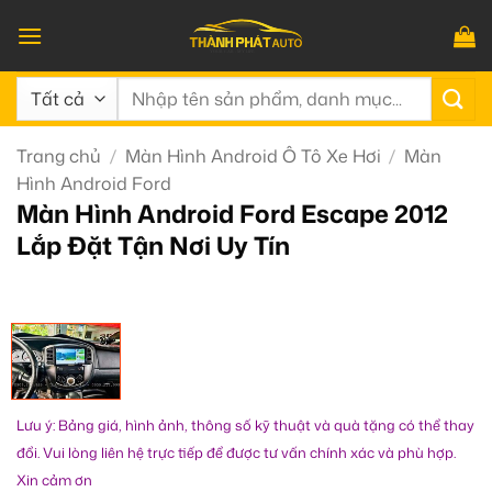
Bỏ
qua
nội
Tìm
dung
kiếm:
Trang chủ
/
Màn Hình Android Ô Tô Xe Hơi
/
Màn
Hình Android Ford
Màn Hình Android Ford Escape 2012
Lắp Đặt Tận Nơi Uy Tín
Lưu ý: Bảng giá, hình ảnh, thông số kỹ thuật và quà tặng có thể thay
đổi. Vui lòng liên hệ trực tiếp để được tư vấn chính xác và phù hợp.
Xin cảm ơn