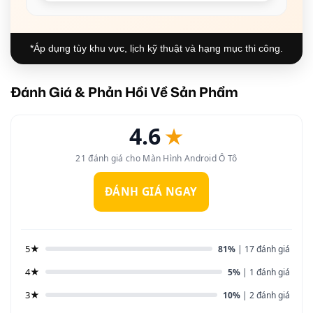
*Áp dụng tùy khu vực, lịch kỹ thuật và hạng mục thi công.
Đánh Giá & Phản Hồi Về Sản Phẩm
4.6
★
21 đánh giá cho Màn Hình Android Ô Tô
ĐÁNH GIÁ NGAY
5★
81%
| 17 đánh giá
4★
5%
| 1 đánh giá
3★
10%
| 2 đánh giá