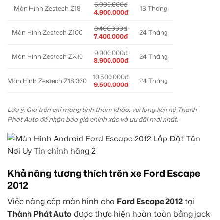
5.900.000đ
Màn Hình Zestech Z18
18 Tháng
4.900.000đ
8.400.000đ
Màn Hình Zestech Z100
24 Tháng
7.400.000đ
9.900.000đ
Màn Hình Zestech ZX10
24 Tháng
8.900.000đ
10.500.000đ
Màn Hình Zestech Z18 360
24 Tháng
9.500.000đ
Lưu ý: Giá trên chỉ mang tính tham khảo, vui lòng liên hệ Thành
Phát Auto để nhận báo giá chính xác và ưu đãi mới nhất.
Khả năng tương thích trên xe Ford Escape
2012
Việc nâng cấp màn hình cho
Ford Escape 2012
tại
Thành Phát Auto
được thực hiện hoàn toàn bằng jack