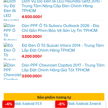
Dịch Vụ Độ Đèn Bi LED Hyundai Getz 2010 -
Trung Tâm Nâng Cấp Đèn Chính Hãng
TPHCM
4.500.000
₫
Dán PPF Ô Tô Subaru Outback 2026 - Địa
Chỉ Gắn Phim Bảo Vệ Sơn Uy Tín TPHCM
3.500.000
₫
Độ Đèn Ô Tô Suzuki Vitara 2014 - Trung Tâm
Lắp Đặt Chính Hãng TPHCM
4.200.000
₫
Dán PPF Chevrolet Captiva 2017 - Trung Tâm
Lắp Đặt Chính Hãng Giá Tốt TPHCM
3.500.000
₫
Sản phẩm tương tự
-4%
-8%