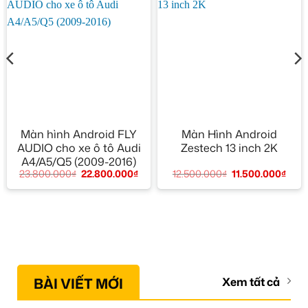
Màn hình Android FLY
Màn Hình Android
AUDIO cho xe ô tô Audi
Zestech 13 inch 2K
A4/A5/Q5 (2009-2016)
12.500.000
₫
11.500.000
₫
23.800.000
₫
22.800.000
₫
BÀI VIẾT MỚI
Xem tất cả