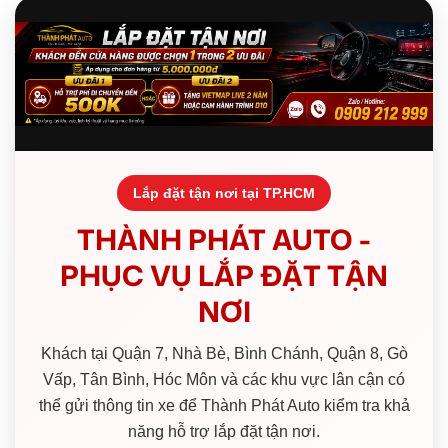
Lắp đặt tận nơi tại TP.HCM
THÀNH PHÁT AUTO -
PHỤC VỤ LẮP ĐẶT TẬN
NƠI
Khách tại Quận 7, Nhà Bè, Bình Chánh, Quận 8, Gò
Vấp, Tân Bình, Hóc Môn và các khu vực lân cận có
thể gửi thông tin xe để Thành Phát Auto kiểm tra khả
năng hỗ trợ lắp đặt tận nơi.