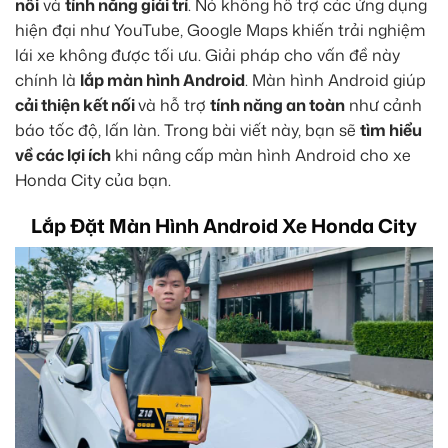
nối
và
tính năng giải trí
. Nó không hỗ trợ các ứng dụng
hiện đại như YouTube, Google Maps khiến trải nghiệm
lái xe không được tối ưu. Giải pháp cho vấn đề này
chính là
lắp màn hình Android
. Màn hình Android giúp
cải thiện kết nối
và hỗ trợ
tính năng an toàn
như cảnh
báo tốc độ, lấn làn. Trong bài viết này, bạn sẽ
tìm hiểu
về các lợi ích
khi nâng cấp màn hình Android cho xe
Honda City của bạn.
Lắp Đặt Màn Hình Android Xe Honda City