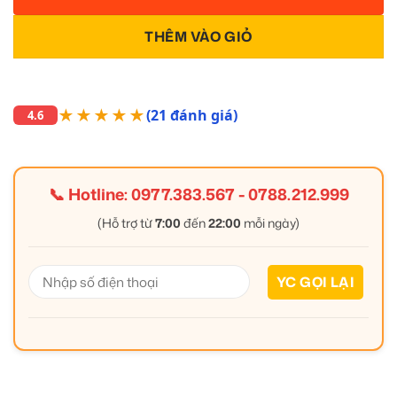
THÊM VÀO GIỎ
★★★★★
(21 đánh giá)
4.6
📞 Hotline:
0977.383.567
-
0788.212.999
(Hỗ trợ từ
7:00
đến
22:00
mỗi ngày)