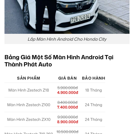
Lắp Màn Hình Android Cho Honda City
Bảng Giá Một Số Màn Hình Android Tại
Thành Phát Auto
SẢN PHẨM
GIÁ BÁN
BẢO HÀNH
5.900.000đ
Màn Hình Zestech Z18
18 Tháng
4.900.000đ
8.400.000đ
Màn Hình Zestech Z100
24 Tháng
7.400.000đ
9.900.000đ
Màn Hình Zestech ZX10
24 Tháng
8.900.000đ
10.500.000đ