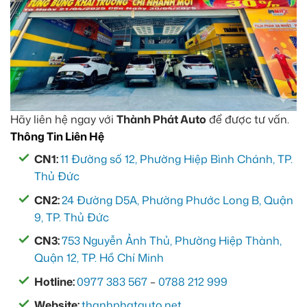
Hãy liên hệ ngay với
Thành Phát Auto
để được tư vấn.
Thông Tin Liên Hệ
CN1:
11 Đường số 12, Phường Hiệp Bình Chánh, TP.
Thủ Đức
CN2:
24 Đường D5A, Phường Phước Long B, Quận
9, TP. Thủ Đức
CN3:
753 Nguyễn Ảnh Thủ, Phường Hiệp Thành,
Quận 12, TP. Hồ Chí Minh
Hotline:
0977 383 567
–
0788 212 999
Website:
thanhphatauto.net