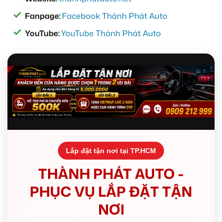
Fanpage:
Facebook Thành Phát Auto
YouTube:
YouTube Thành Phát Auto
Lắp đặt tận nơi tại TP.HCM
THÀNH PHÁT AUTO -
PHỤC VỤ LẮP ĐẶT TẬN
NƠI