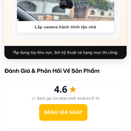
Lắp camera hành trình tận nhà
*Áp dụng tùy khu vực, lịch kỹ thuật và hạng mục thi công.
Đánh Giá & Phản Hồi Về Sản Phẩm
4.6
★
21 đánh giá cho Màn Hình Android Ô Tô
ĐÁNH GIÁ NGAY