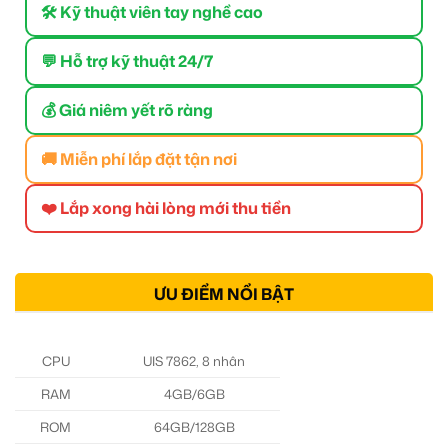
🛠 Kỹ thuật viên tay nghề cao
💬 Hỗ trợ kỹ thuật 24/7
💰 Giá niêm yết rõ ràng
🚚 Miễn phí lắp đặt tận nơi
❤️ Lắp xong hài lòng mới thu tiền
ƯU ĐIỂM NỔI BẬT
CPU
UIS 7862, 8 nhân
RAM
4GB/6GB
ROM
64GB/128GB