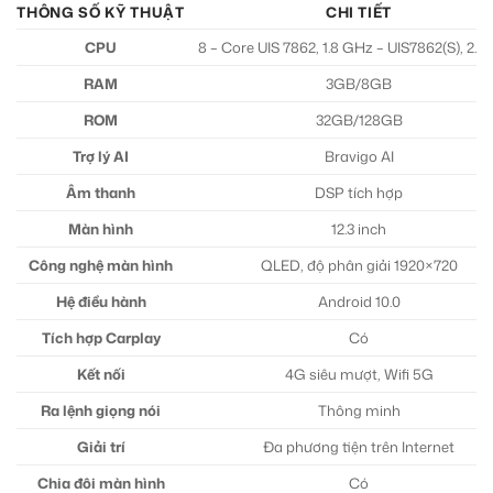
THÔNG SỐ KỸ THUẬT
CHI TIẾT
CPU
8 – Core UIS 7862, 1.8 GHz – UIS7862(S), 2.0
RAM
3GB/8GB
ROM
32GB/128GB
Trợ lý AI
Bravigo AI
Âm thanh
DSP tích hợp
Màn hình
12.3 inch
Công nghệ màn hình
QLED, độ phân giải 1920×720
Hệ điều hành
Android 10.0
Tích hợp Carplay
Có
Kết nối
4G siêu mượt, Wifi 5G
Ra lệnh giọng nói
Thông minh
Giải trí
Đa phương tiện trên Internet
Chia đôi màn hình
Có