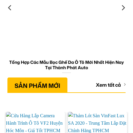
Tổng Hợp Các Mẫu Bọc Ghế Da Ô Tô Mới Nhất Hiện Nay
Tại Thành Phát Auto
SẢN PHẨM MỚI
Xem tất cả