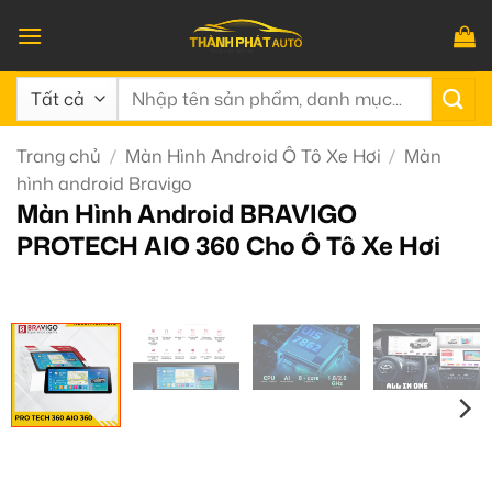
Bỏ
qua
nội
Tìm
dung
kiếm:
Trang chủ
/
Màn Hình Android Ô Tô Xe Hơi
/
Màn
hình android Bravigo
Màn Hình Android BRAVIGO
PROTECH AIO 360 Cho Ô Tô Xe Hơi