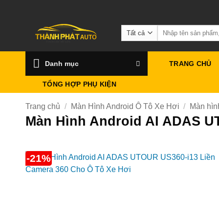
Bỏ
qua
Tìm
nội
kiếm:
dung
Danh mục
TRANG CHỦ
TỔNG HỢP PHỤ KIỆN
Trang chủ
/
Màn Hình Android Ô Tô Xe Hơi
/
Màn hìn
Màn Hình Android AI ADAS U
-21%