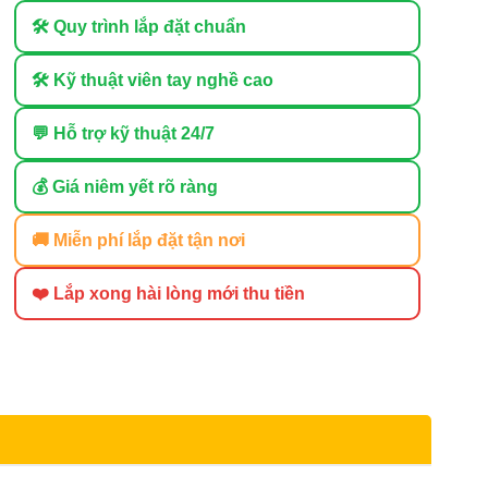
🛠 Quy trình lắp đặt chuẩn
🛠 Kỹ thuật viên tay nghề cao
💬 Hỗ trợ kỹ thuật 24/7
💰 Giá niêm yết rõ ràng
🚚 Miễn phí lắp đặt tận nơi
❤️ Lắp xong hài lòng mới thu tiền