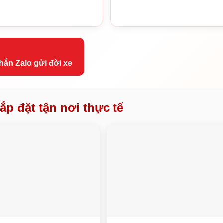
hắn Zalo gửi đời xe
ắp đặt tận nơi thực tế