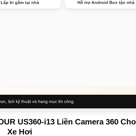
Lắp bi gầm tại nhà
Hỗ trợ Android Box tận nhà
ực, lịch kỹ thuật và hạng mục thi công.
OUR US360-i13 Liền Camera 360 Cho
Xe Hơi