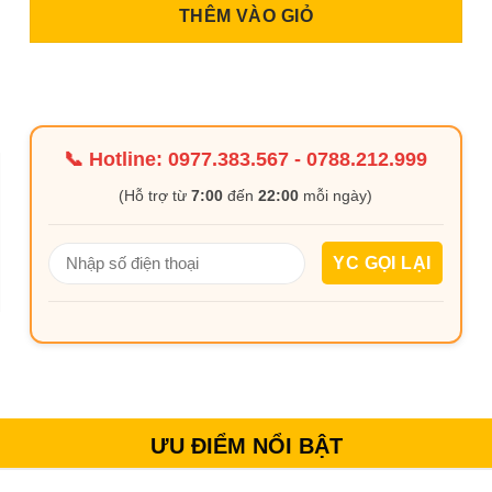
THÊM VÀO GIỎ
📞 Hotline:
0977.383.567
-
0788.212.999
(Hỗ trợ từ
7:00
đến
22:00
mỗi ngày)
ƯU ĐIỂM NỔI BẬT