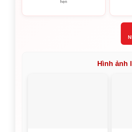
hẹn
N
Hình ảnh l