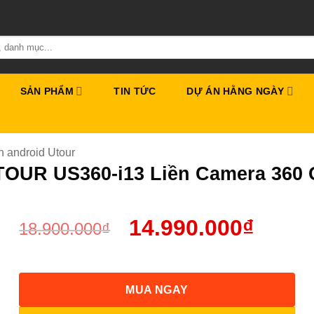
SẢN PHẨM
TIN TỨC
DỰ ÁN HẰNG NGÀY
h android Utour
TOUR US360-i13 Liền Camera 360 
14.990.000
₫
18.900.000
₫
MUA NGAY