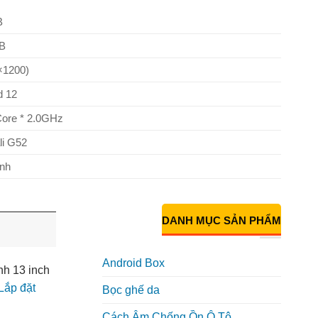
B
B
×1200)
d 12
Core * 2.0GHz
i G52
nh
DANH MỤC SẢN PHẨM
Android Box
nh 13 inch
Lắp đặt
Bọc ghế da
Cách Âm Chống Ồn Ô Tô