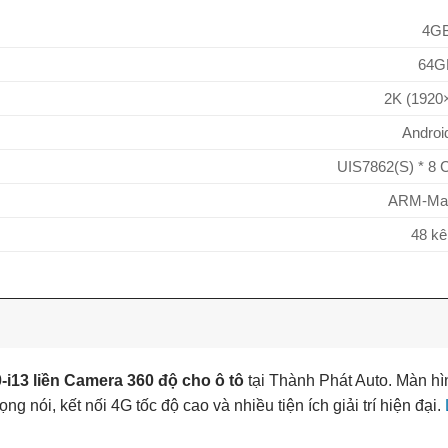
4G
64G
2K (1920
Androi
UIS7862(S) * 8 
ARM-Mal
48 kê
13 liền Camera 360 độ cho ô tô
tại Thành Phát Auto. Màn hì
g nói, kết nối 4G tốc độ cao và nhiều tiện ích giải trí hiện đại.