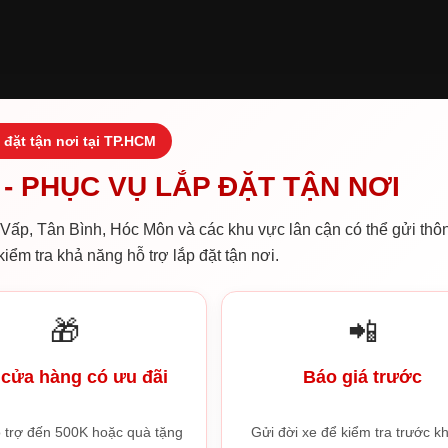
 đặt tận nơi tại TP.HCM
- PHỤC VỤ LẮP ĐẶT TẬN NƠI
ấp, Tân Bình, Hóc Môn và các khu vực lân cận có thể gửi thôn
iểm tra khả năng hỗ trợ lắp đặt tận nơi.
🎁
📲
cửa hàng có ưu đãi
Báo giá trước
 trợ đến 500K hoặc quà tặng
Gửi đời xe để kiểm tra trước kh