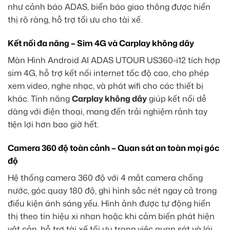
như cảnh báo ADAS, biển báo giao thông được hiển
thị rõ ràng, hỗ trợ tối ưu cho tài xế.
Kết nối đa năng – Sim 4G và Carplay không dây
Màn Hình Android AI ADAS UTOUR US360-i12 tích hợp
sim 4G, hỗ trợ kết nối internet tốc độ cao, cho phép
xem video, nghe nhạc, và phát wifi cho các thiết bị
khác. Tính năng
Carplay không dây
giúp kết nối dễ
dàng với điện thoại, mang đến trải nghiệm rảnh tay
tiện lợi hơn bao giờ hết.
Camera 360 độ toàn cảnh – Quan sát an toàn mọi góc
độ
Hệ thống camera 360 độ với 4 mắt camera chống
nước, góc quay 180 độ, ghi hình sắc nét ngay cả trong
điều kiện ánh sáng yếu. Hình ảnh được tự động hiển
thị theo tín hiệu xi nhan hoặc khi cảm biến phát hiện
vật cản, hỗ trợ tài xế tối ưu trong việc quan sát và lái