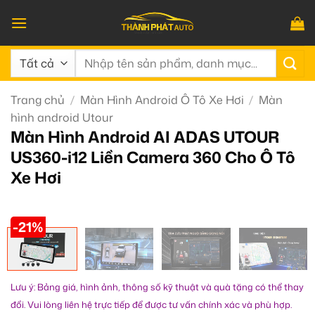
Bỏ
qua
nội
Tìm
dung
kiếm:
Trang chủ
/
Màn Hình Android Ô Tô Xe Hơi
/
Màn
hình android Utour
Màn Hình Android AI ADAS UTOUR
US360-i12 Liền Camera 360 Cho Ô Tô
Xe Hơi
-21%
Lưu ý: Bảng giá, hình ảnh, thông số kỹ thuật và quà tặng có thể thay
đổi. Vui lòng liên hệ trực tiếp để được tư vấn chính xác và phù hợp.