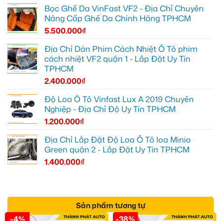
Bọc Ghế Da VinFast VF2 - Địa Chỉ Chuyên
Nâng Cấp Ghế Da Chính Hãng TPHCM
5.500.000
₫
Địa Chỉ Dán Phim Cách Nhiệt Ô Tô phim
cách nhiệt VF2 quận 1 - Lắp Đặt Uy Tín
TPHCM
2.400.000
₫
Độ Loa Ô Tô Vinfast Lux A 2019 Chuyên
Nghiệp - Địa Chỉ Độ Uy Tín TPHCM
1.200.000
₫
Địa Chỉ Lắp Đặt Độ Loa Ô Tô loa Minio
Green quận 2 - Lắp Đặt Uy Tín TPHCM
1.400.000
₫
Sản phẩm tương tự
-4%
-38%