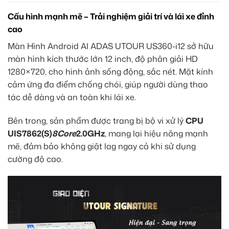
Cấu hình mạnh mẽ – Trải nghiệm giải trí và lái xe đỉnh
cao
Màn Hình Android AI ADAS UTOUR US360-i12 sở hữu
màn hình kích thước lớn 12 inch, độ phân giải HD
1280×720, cho hình ảnh sống động, sắc nét. Mặt kính
cảm ứng đa điểm chống chói, giúp người dùng thao
tác dễ dàng và an toàn khi lái xe.
Bên trong, sản phẩm được trang bị bộ vi xử lý
CPU
UIS7862(S)
8Core
2.0GHz
, mang lại hiệu năng mạnh
mẽ, đảm bảo không giật lag ngay cả khi sử dụng
cường độ cao.