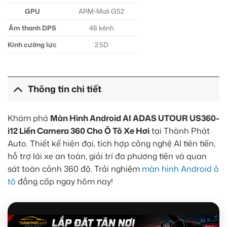
GPU
ARM-Mali G52
Âm thanh DPS
48 kênh
Kính cường lực
2.5D
Thông tin chi tiết
Khám phá
Màn Hình Android AI ADAS UTOUR US360-
i12 Liền Camera 360 Cho Ô Tô Xe Hơi
tại Thành Phát
Auto. Thiết kế hiện đại, tích hợp công nghệ AI tiên tiến,
hỗ trợ lái xe an toàn, giải trí đa phương tiện và quan
sát toàn cảnh 360 độ. Trải nghiệm
màn hình Android ô
tô
đẳng cấp ngay hôm nay!