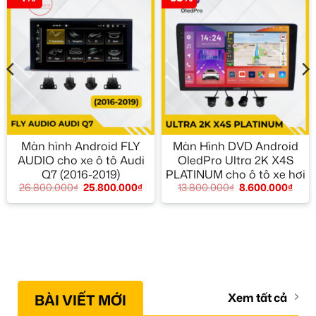
Màn hình Android FLY
Màn Hình DVD Android
AUDIO cho xe ô tô Audi
OledPro Ultra 2K X4S
Q7 (2016-2019)
PLATINUM cho ô tô xe hơi
26.800.000
₫
25.800.000
₫
13.800.000
₫
8.600.000
₫
BÀI VIẾT MỚI
Xem tất cả