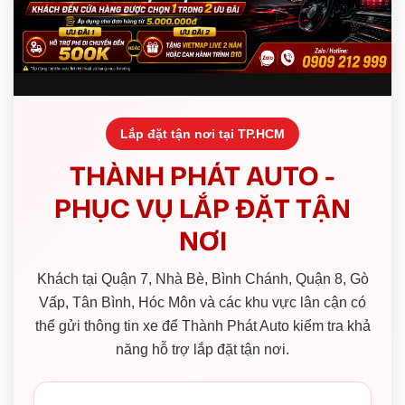
Lắp đặt tận nơi tại TP.HCM
THÀNH PHÁT AUTO -
PHỤC VỤ LẮP ĐẶT TẬN
NƠI
Khách tại Quận 7, Nhà Bè, Bình Chánh, Quận 8, Gò
Vấp, Tân Bình, Hóc Môn và các khu vực lân cận có
thể gửi thông tin xe để Thành Phát Auto kiểm tra khả
năng hỗ trợ lắp đặt tận nơi.