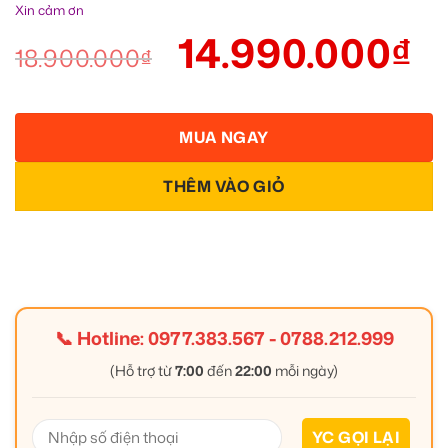
Xin cảm ơn
14.990.000
₫
18.900.000
₫
MUA NGAY
THÊM VÀO GIỎ
📞 Hotline:
0977.383.567
-
0788.212.999
(Hỗ trợ từ
7:00
đến
22:00
mỗi ngày)