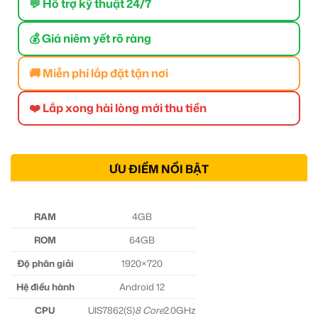
💬 Hỗ trợ kỹ thuật 24/7
💰 Giá niêm yết rõ ràng
🚚 Miễn phí lắp đặt tận nơi
❤️ Lắp xong hài lòng mới thu tiền
ƯU ĐIỂM NỔI BẬT
RAM
4GB
ROM
64GB
Độ phân giải
1920×720
Hệ điều hành
Android 12
CPU
UIS7862(S)
8 Core
2.0GHz