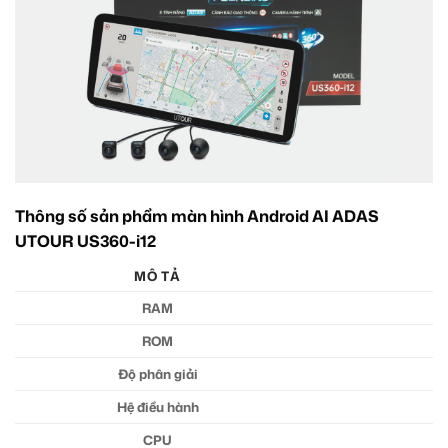
Thông số sản phẩm màn hình Android AI ADAS
UTOUR US360-i12
MÔ TẢ
RAM
ROM
Độ phân giải
Hệ điều hành
CPU
U