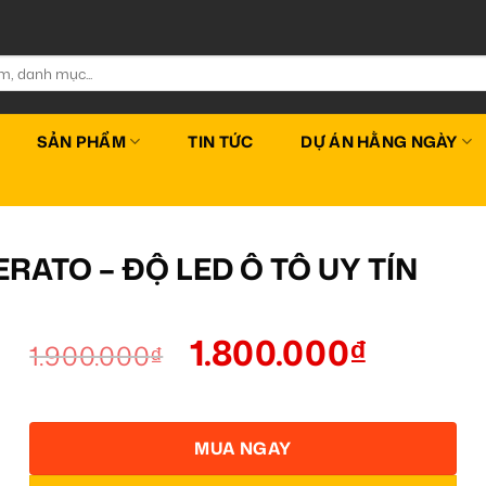
SẢN PHẨM
TIN TỨC
DỰ ÁN HẰNG NGÀY
ERATO – ĐỘ LED Ô TÔ UY TÍN
1.800.000
₫
1.900.000
₫
MUA NGAY