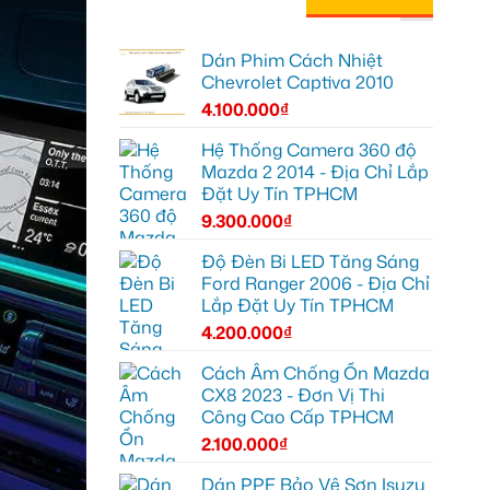
Dán Phim Cách Nhiệt
Chevrolet Captiva 2010
4.100.000
₫
Hệ Thống Camera 360 độ
Mazda 2 2014 - Địa Chỉ Lắp
Đặt Uy Tín TPHCM
9.300.000
₫
Độ Đèn Bi LED Tăng Sáng
Ford Ranger 2006 - Địa Chỉ
Lắp Đặt Uy Tín TPHCM
4.200.000
₫
Cách Âm Chống Ồn Mazda
CX8 2023 - Đơn Vị Thi
Công Cao Cấp TPHCM
2.100.000
₫
Dán PPF Bảo Vệ Sơn Isuzu