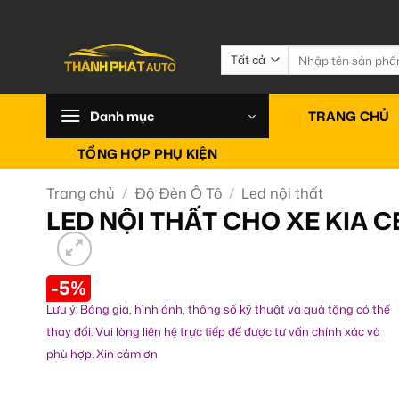
Bỏ
qua
nội
Tìm
kiếm:
dung
Danh mục
TRANG CHỦ
TỔNG HỢP PHỤ KIỆN
Trang chủ
/
Độ Đèn Ô Tô
/
Led nội thất
LED NỘI THẤT CHO XE KIA C
-5%
Lưu ý: Bảng giá, hình ảnh, thông số kỹ thuật và quà tặng có thể
thay đổi. Vui lòng liên hệ trực tiếp để được tư vấn chính xác và
phù hợp. Xin cảm ơn