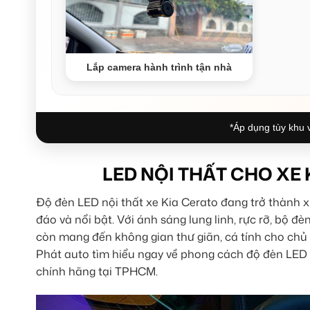
Lắp camera hành trình tận nhà
*Áp dụng tùy khu v
LED NỘI THẤT CHO XE 
Độ đèn LED nội thất xe Kia Cerato đang trở thành x
đáo và nổi bật. Với ánh sáng lung linh, rực rỡ, bộ 
còn mang đến không gian thư giãn, cá tính cho ch
Phát auto tìm hiểu ngay về phong cách độ đèn LED 
chính hãng tại TPHCM.