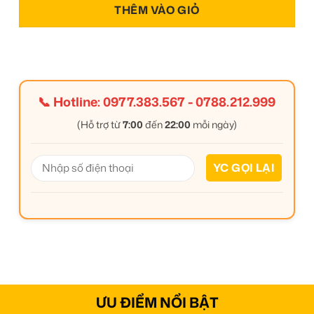
THÊM VÀO GIỎ
📞 Hotline:
0977.383.567
-
0788.212.999
(Hỗ trợ từ
7:00
đến
22:00
mỗi ngày)
ƯU ĐIỂM NỔI BẬT