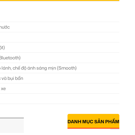
 nước
ặt)
Bluetooth)
 lánh, chế độ ánh sáng mịn (Smooth)
 và bụi bẩn
 xe
DANH MỤC SẢN PHẨM