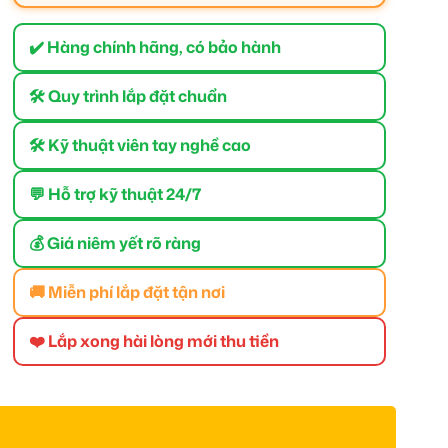
✔️ Hàng chính hãng, có bảo hành
🛠 Quy trình lắp đặt chuẩn
🛠 Kỹ thuật viên tay nghề cao
💬 Hỗ trợ kỹ thuật 24/7
💰 Giá niêm yết rõ ràng
🚚 Miễn phí lắp đặt tận nơi
❤️ Lắp xong hài lòng mới thu tiền