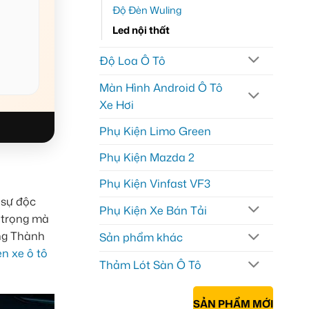
Độ Đèn Wuling
Led nội thất
Độ Loa Ô Tô
Màn Hình Android Ô Tô
Xe Hơi
Phụ Kiện Limo Green
Phụ Kiện Mazda 2
Phụ Kiện Vinfast VF3
 sự độc
Phụ Kiện Xe Bán Tải
g trọng mà
ùng Thành
Sản phẩm khác
èn xe ô tô
Thảm Lót Sàn Ô Tô
SẢN PHẨM MỚI