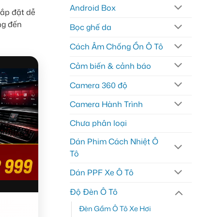
Android Box
Lắp đặt dễ
ng đến
Bọc ghế da
Cách Âm Chống Ồn Ô Tô
Cảm biến & cảnh báo
Camera 360 độ
Camera Hành Trình
Chưa phân loại
Dán Phim Cách Nhiệt Ô
Tô
Dán PPF Xe Ô Tô
Độ Đèn Ô Tô
Đèn Gầm Ô Tô Xe Hơi