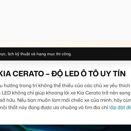
ực, lịch kỹ thuật và hạng mục thi công.
KIA CERATO – ĐỘ LED Ô TÔ UY TÍN
u hướng trang trí không thể thiếu của các chủ xe yêu thích
đèn LED không chỉ giúp khoang lái xe Kia Cerato trở nên san
ủ sở hữu. Nếu bạn muốn làm mới chiếc xe của mình, hãy c
nội thất này đang được ưa chuộng và tìm địa chỉ
lắp đặt đ