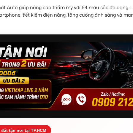
hát Auto giúp nâng cao thẩm mỹ với 64 màu sắc đa dạng. 
artphone, tiết kiệm điện năng, tăng cường ánh sáng và ma
 đặt tận nơi tại TP.HCM