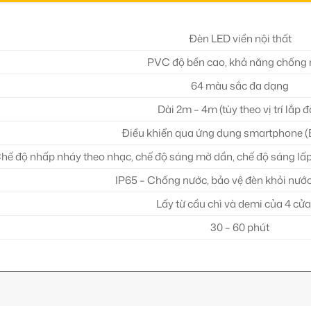
Đèn LED viền nội thất
PVC độ bền cao, khả năng chống
64 màu sắc đa dạng
Dài 2m – 4m (tùy theo vị trí lắp đ
Điều khiển qua ứng dụng smartphone (
hế độ nhấp nháy theo nhạc, chế độ sáng mờ dần, chế độ sáng lấp
IP65 – Chống nước, bảo vệ đèn khỏi nước
Lấy từ cầu chì và demi của 4 cửa
30 – 60 phút