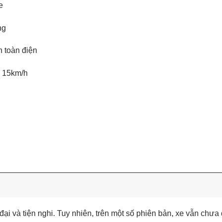
e
ng
 toàn điện
n 15km/h
ại và tiện nghi. Tuy nhiên, trên một số phiên bản, xe vẫn chưa