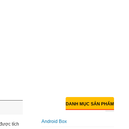
DANH MỤC SẢN PHẨM
Android Box
 được tích