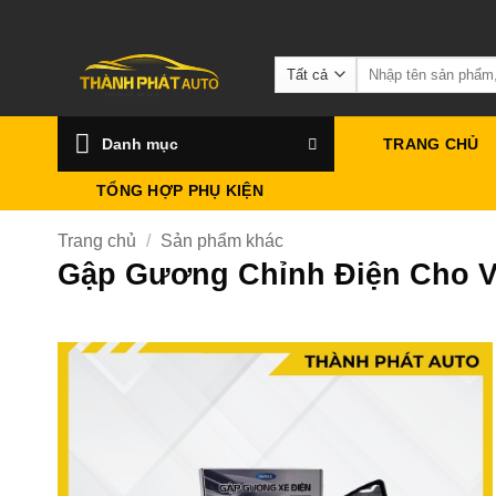
Bỏ
qua
Tìm
nội
kiếm:
dung
Danh mục
TRANG CHỦ
TỔNG HỢP PHỤ KIỆN
Trang chủ
/
Sản phẩm khác
Gập Gương Chỉnh Điện Cho V