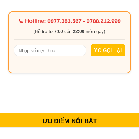
📞 Hotline:
0977.383.567
-
0788.212.999
(Hỗ trợ từ
7:00
đến
22:00
mỗi ngày)
ƯU ĐIỂM NỔI BẬT