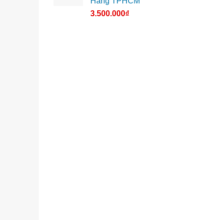
Hãng TPHCM
3.500.000
₫