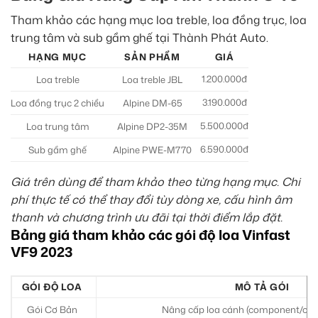
Tham khảo các hạng mục loa treble, loa đồng trục, loa
trung tâm và sub gầm ghế tại Thành Phát Auto.
HẠNG MỤC
SẢN PHẨM
GIÁ
1.200.000đ
Loa treble
Loa treble JBL
3.190.000đ
Loa đồng trục 2 chiều
Alpine DM-65
5.500.000đ
Loa trung tâm
Alpine DP2-35M
6.590.000đ
Sub gầm ghế
Alpine PWE-M770
Giá trên dùng để tham khảo theo từng hạng mục. Chi
phí thực tế có thể thay đổi tùy dòng xe, cấu hình âm
thanh và chương trình ưu đãi tại thời điểm lắp đặt.
Bảng giá tham khảo các gói độ loa Vinfast
VF9 2023
GÓI ĐỘ LOA
MÔ TẢ GÓI
Gói Cơ Bản
Nâng cấp loa cánh (component/coax