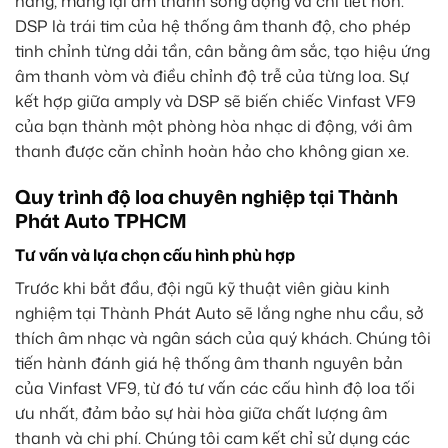
năng, mang lại âm thanh sống động và chi tiết hơn.
DSP là trái tim của hệ thống âm thanh độ, cho phép
tinh chỉnh từng dải tần, cân bằng âm sắc, tạo hiệu ứng
âm thanh vòm và điều chỉnh độ trễ của từng loa. Sự
kết hợp giữa amply và DSP sẽ biến chiếc Vinfast VF9
của bạn thành một phòng hòa nhạc di động, với âm
thanh được căn chỉnh hoàn hảo cho không gian xe.
Quy trình độ loa chuyên nghiệp tại Thành
Phát Auto TPHCM
Tư vấn và lựa chọn cấu hình phù hợp
Trước khi bắt đầu, đội ngũ kỹ thuật viên giàu kinh
nghiệm tại Thành Phát Auto sẽ lắng nghe nhu cầu, sở
thích âm nhạc và ngân sách của quý khách. Chúng tôi
tiến hành đánh giá hệ thống âm thanh nguyên bản
của Vinfast VF9, từ đó tư vấn các cấu hình độ loa tối
ưu nhất, đảm bảo sự hài hòa giữa chất lượng âm
thanh và chi phí. Chúng tôi cam kết chỉ sử dụng các