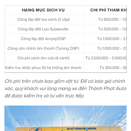
HẠNG MỤC DỊCH VỤ
CHI PHÍ THAM KHẢ
Công lắp đặt loa cánh (2 cặp)
Từ 800.000 – 1.50
Công lắp đặt Loa Subwoofer
Từ 500.000 – 1.00
Công lắp đặt Amply/DSP
Từ 1.000.000 – 2.0
Công căn chỉnh âm thanh (Tuning DSP)
Từ 1.000.000 – 2.5
Chi phí cách âm cửa (4 cánh)
Từ 2.500.000 – 5.000.000 (
Kiểm tra, khắc phục lỗi hệ thống âm thanh
Từ 300.000 – 800
Chi phí trên chưa bao gồm vật tư. Để có báo giá chính
xác, quý khách vui lòng mang xe đến Thành Phát Auto
để được kiểm tra và tư vấn trực tiếp.