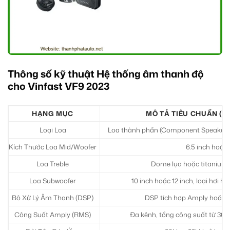
Thông số kỹ thuật Hệ thống âm thanh độ
cho Vinfast VF9 2023
HẠNG MỤC
MÔ TẢ TIÊU CHUẨN (CÓ
Loại Loa
Loa thành phần (Component Speakers)
Kích Thước Loa Mid/Woofer
6.5 inch hoặc 
Loa Treble
Dome lụa hoặc titanium, 
Loa Subwoofer
10 inch hoặc 12 inch, loại hơi h
Bộ Xử Lý Âm Thanh (DSP)
DSP tích hợp Amply hoặc D
Công Suất Amply (RMS)
Đa kênh, tổng công suất từ 30