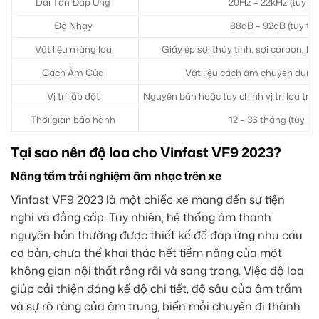
Dải Tần Đáp Ứng
20Hz – 22kHz (tùy thu
Độ Nhạy
88dB – 92dB (tùy thu
Vật liệu màng loa
Giấy ép sợi thủy tinh, sợi carbon, h
Cách Âm Cửa
Vật liệu cách âm chuyên dụng
Vị trí lắp đặt
Nguyên bản hoặc tùy chỉnh vị trí loa tr
Thời gian bảo hành
12 – 36 tháng (tùy h
Tại sao nên độ loa cho Vinfast VF9 2023?
Nâng tầm trải nghiệm âm nhạc trên xe
Vinfast VF9 2023 là một chiếc xe mang đến sự tiện
nghi và đẳng cấp. Tuy nhiên, hệ thống âm thanh
nguyên bản thường được thiết kế để đáp ứng nhu cầu
cơ bản, chưa thể khai thác hết tiềm năng của một
không gian nội thất rộng rãi và sang trọng. Việc độ loa
giúp cải thiện đáng kể độ chi tiết, độ sâu của âm trầm
và sự rõ ràng của âm trung, biến mỗi chuyến đi thành