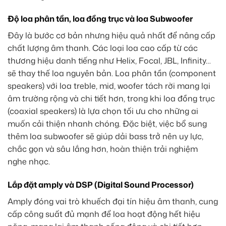
Độ loa phân tần, loa đồng trục và loa Subwoofer
Đây là bước cơ bản nhưng hiệu quả nhất để nâng cấp
chất lượng âm thanh. Các loại loa cao cấp từ các
thương hiệu danh tiếng như Helix, Focal, JBL, Infinity…
sẽ thay thế loa nguyên bản. Loa phân tần (component
speakers) với loa treble, mid, woofer tách rời mang lại
âm trường rộng và chi tiết hơn, trong khi loa đồng trục
(coaxial speakers) là lựa chọn tối ưu cho những ai
muốn cải thiện nhanh chóng. Đặc biệt, việc bổ sung
thêm loa subwoofer sẽ giúp dải bass trở nên uy lực,
chắc gọn và sâu lắng hơn, hoàn thiện trải nghiệm
nghe nhạc.
Lắp đặt amply và DSP (Digital Sound Processor)
Amply đóng vai trò khuếch đại tín hiệu âm thanh, cung
cấp công suất đủ mạnh để loa hoạt động hết hiệu