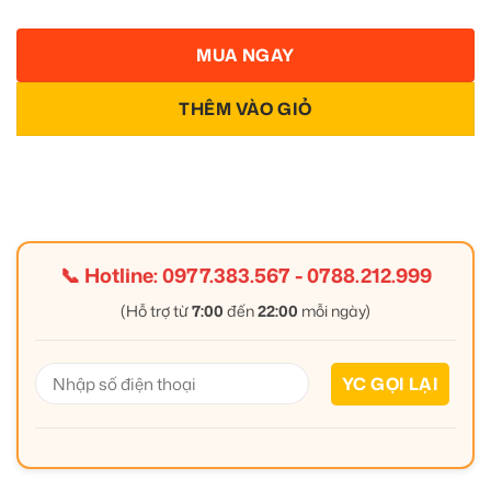
MUA NGAY
THÊM VÀO GIỎ
📞 Hotline:
0977.383.567
-
0788.212.999
(Hỗ trợ từ
7:00
đến
22:00
mỗi ngày)