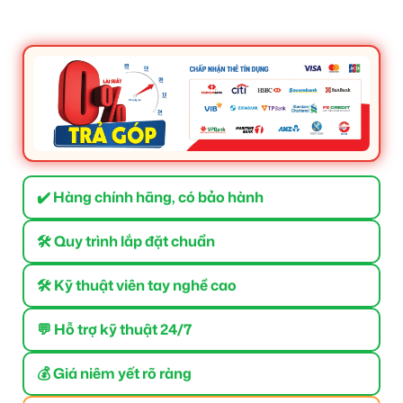
✔️ Hàng chính hãng, có bảo hành
🛠 Quy trình lắp đặt chuẩn
🛠 Kỹ thuật viên tay nghề cao
💬 Hỗ trợ kỹ thuật 24/7
💰 Giá niêm yết rõ ràng