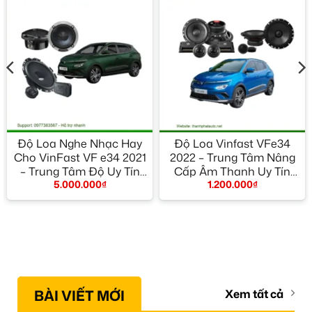
Độ Loa Nghe Nhạc Hay
Độ Loa Vinfast VFe34
Cho VinFast VF e34 2021
2022 – Trung Tâm Nâng
– Trung Tâm Độ Uy Tín
Cấp Âm Thanh Uy Tín
5.000.000
₫
1.200.000
₫
TPHCM
TPHCM
BÀI VIẾT MỚI
Xem tất cả