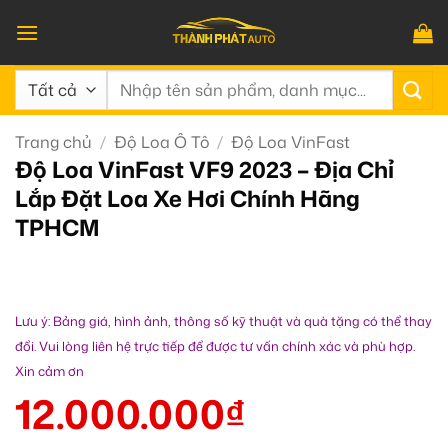
Bỏ
qua
nội
Tìm
dung
kiếm:
Trang chủ
/
Độ Loa Ô Tô
/
Độ Loa VinFast
Độ Loa VinFast VF9 2023 – Địa Chỉ
Lắp Đặt Loa Xe Hơi Chính Hãng
TPHCM
Lưu ý: Bảng giá, hình ảnh, thông số kỹ thuật và quà tặng có thể thay
đổi. Vui lòng liên hệ trực tiếp để được tư vấn chính xác và phù hợp.
Xin cảm ơn
12.000.000
₫