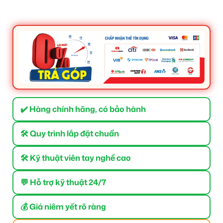
✔️ Hàng chính hãng, có bảo hành
🛠 Quy trình lắp đặt chuẩn
🛠 Kỹ thuật viên tay nghề cao
💬 Hỗ trợ kỹ thuật 24/7
💰 Giá niêm yết rõ ràng