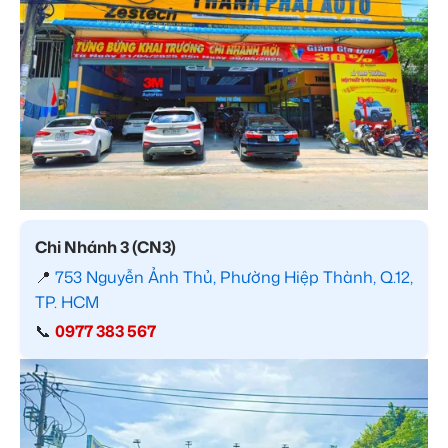
Chi Nhánh 3 (CN3)
📍
753 Nguyễn Ảnh Thủ, Phường Hiệp Thành, Q.12,
TP. HCM
📞
0977 383 567