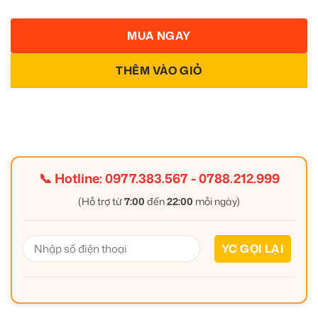
MUA NGAY
THÊM VÀO GIỎ
📞 Hotline:
0977.383.567
-
0788.212.999
(Hỗ trợ từ
7:00
đến
22:00
mỗi ngày)