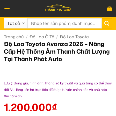
Bỏ
qua
nội
Tìm
dung
kiếm:
Trang chủ
/
Độ Loa Ô Tô
/
Độ Loa Toyota
Độ Loa Toyota Avanza 2026 – Nâng
Cấp Hệ Thống Âm Thanh Chất Lượng
Tại Thành Phát Auto
Lưu ý: Bảng giá, hình ảnh, thông số kỹ thuật và quà tặng có thể thay
đổi. Vui lòng liên hệ trực tiếp để được tư vấn chính xác và phù hợp.
Xin cảm ơn
1.200.000
₫