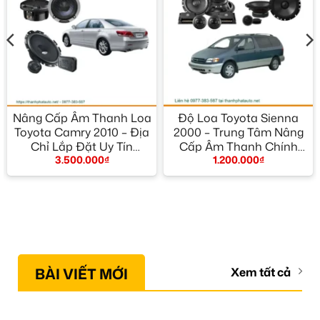
Nâng Cấp Âm Thanh Loa
Độ Loa Toyota Sienna
Toyota Camry 2010 – Địa
2000 – Trung Tâm Nâng
Chỉ Lắp Đặt Uy Tín
Cấp Âm Thanh Chính
3.500.000
₫
1.200.000
₫
TPHCM
Hãng TPHCM
BÀI VIẾT MỚI
Xem tất cả