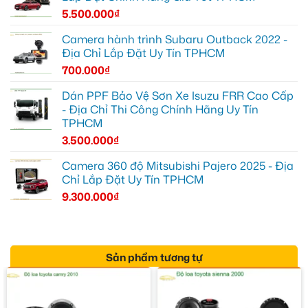
5.500.000
₫
Camera hành trình Subaru Outback 2022 -
Địa Chỉ Lắp Đặt Uy Tín TPHCM
700.000
₫
Dán PPF Bảo Vệ Sơn Xe Isuzu FRR Cao Cấp
- Địa Chỉ Thi Công Chính Hãng Uy Tín
TPHCM
3.500.000
₫
Camera 360 độ Mitsubishi Pajero 2025 - Địa
Chỉ Lắp Đặt Uy Tín TPHCM
9.300.000
₫
Sản phẩm tương tự