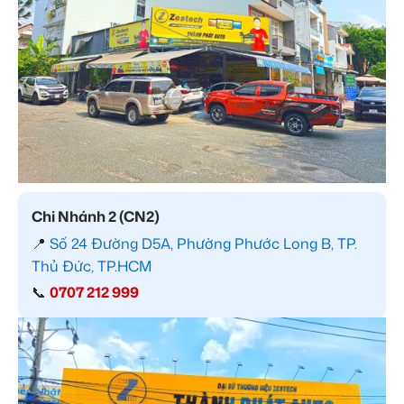
Chi Nhánh 2 (CN2)
📍
Số 24 Đường D5A, Phường Phước Long B, TP.
Thủ Đức, TP.HCM
📞
0707 212 999