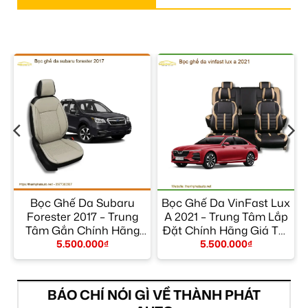
Bọc Ghế Da Subaru
Bọc Ghế Da VinFast Lux
–
Forester 2017 – Trung
A 2021 – Trung Tâm Lắp
Tâm Gắn Chính Hãng
Đặt Chính Hãng Giá Tốt
Giá Tốt TPHCM
TPHCM
5.500.000
₫
5.500.000
₫
BÁO CHÍ NÓI GÌ VỀ THÀNH PHÁT