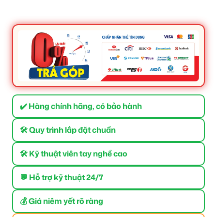
✔️ Hàng chính hãng, có bảo hành
🛠 Quy trình lắp đặt chuẩn
🛠 Kỹ thuật viên tay nghề cao
💬 Hỗ trợ kỹ thuật 24/7
💰 Giá niêm yết rõ ràng