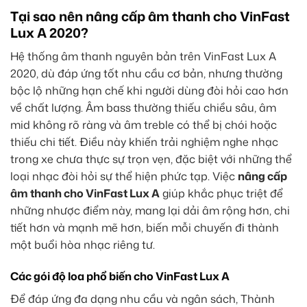
Tại sao nên nâng cấp âm thanh cho VinFast
Lux A 2020?
Hệ thống âm thanh nguyên bản trên VinFast Lux A
2020, dù đáp ứng tốt nhu cầu cơ bản, nhưng thường
bộc lộ những hạn chế khi người dùng đòi hỏi cao hơn
về chất lượng. Âm bass thường thiếu chiều sâu, âm
mid không rõ ràng và âm treble có thể bị chói hoặc
thiếu chi tiết. Điều này khiến trải nghiệm nghe nhạc
trong xe chưa thực sự trọn vẹn, đặc biệt với những thể
loại nhạc đòi hỏi sự thể hiện phức tạp. Việc
nâng cấp
âm thanh cho VinFast Lux A
giúp khắc phục triệt để
những nhược điểm này, mang lại dải âm rộng hơn, chi
tiết hơn và mạnh mẽ hơn, biến mỗi chuyến đi thành
một buổi hòa nhạc riêng tư.
Các gói độ loa phổ biến cho VinFast Lux A
Để đáp ứng đa dạng nhu cầu và ngân sách, Thành