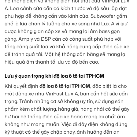
hệ thống điện và không gian nội thất của VinFast Lux
A. Loa cánh cửa cần có kích thước và độ sâu lắp đặt
phù hợp để không cấn vào kính cửa. Subwoofer gầm
ghế là lựa chọn lý tưởng cho xe sang như Lux A vì giữ
được không gian cốp xe và mang lại âm bass gọn
gàng. Amply và DSP cần có công suất phù hợp với
tổng công suất loa và khả năng cung cấp điện của xe
để tránh quá tải. Một hệ thống cân bằng sẽ mang lại
hiệu quả âm thanh tối ưu và độ bền cao.
Lưu ý quan trọng khi độ loa ô tô tại TPHCM
Khi quyết định
độ loa ô tô tại TPHCM
, đặc biệt là cho
một dòng xe như VinFast Lux A, bạn cần hết sức cẩn
trọng. Tránh những cơ sở không uy tín, sử dụng sản
phẩm kém chất lượng, hàng giả, hàng nhái có thể gây
hư hại hệ thống điện của xe hoặc mang lại chất âm
không như mong muốn. Việc đi dây điện không đúng
kỹ thuật có thể gây chập cháy, ảnh hưởng đến an