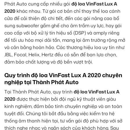
Phát Auto cung cấp nhiều gói
độ loa VinFast Lux A
2020
khác nhau. Từ gói cơ bản chỉ thay thế loa cánh
cửa để cải thiện độ chi tiết, đến các gói nâng cao bổ
sung subwoofer gầm ghế cho âm trầm uy lực, hay gói
cao cấp với bộ xử lý tín hiệu số (DSP) và amply riêng
để tối ưu hóa mọi dải tần, mang lại âm trường rộng mở
và cân bằng hoàn hảo. Các thương hiệu loa uy tín như
JBL, Focal, Helix, Hertz đều có sẵn để bạn lựa chọn,
đảm bảo chất lượng và độ bền vượt trội.
Quy trình độ loa VinFast Lux A 2020 chuyên
nghiệp tại Thành Phát Auto
Tại Thành Phát Auto, quy trình
độ loa VinFast Lux A
2020
được thực hiện bởi đội ngũ kỹ thuật viên giàu
kinh nghiệm, đảm bảo tính chuyên nghiệp và an toàn
tuyệt đối. Chúng tôi bắt đầu bằng việc kiểm tra hệ
thống âm thanh hiện tại, tư vấn gói độ phù hợp với sở
thích nghe nhạc và ngân sách của khách hàng. Sau