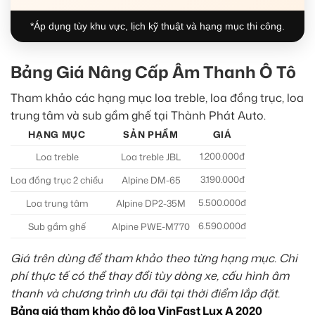
*Áp dụng tùy khu vực, lịch kỹ thuật và hạng mục thi công.
Bảng Giá Nâng Cấp Âm Thanh Ô Tô
Tham khảo các hạng mục loa treble, loa đồng trục, loa
trung tâm và sub gầm ghế tại Thành Phát Auto.
HẠNG MỤC
SẢN PHẨM
GIÁ
1.200.000đ
Loa treble
Loa treble JBL
3.190.000đ
Loa đồng trục 2 chiều
Alpine DM-65
5.500.000đ
Loa trung tâm
Alpine DP2-35M
6.590.000đ
Sub gầm ghế
Alpine PWE-M770
Giá trên dùng để tham khảo theo từng hạng mục. Chi
phí thực tế có thể thay đổi tùy dòng xe, cấu hình âm
thanh và chương trình ưu đãi tại thời điểm lắp đặt.
Bảng giá tham khảo độ loa VinFast Lux A 2020