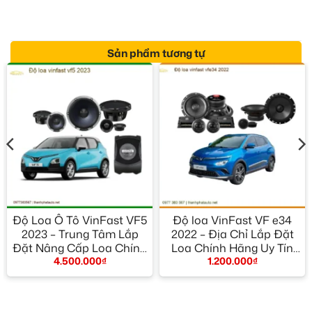
Sản phẩm tương tự
Độ Loa Ô Tô VinFast VF5
Độ loa VinFast VF e34
2023 – Trung Tâm Lắp
2022 – Địa Chỉ Lắp Đặt
Đặt Nâng Cấp Loa Chính
Loa Chính Hãng Uy Tín
4.500.000
₫
1.200.000
₫
Hãng TPHCM
TPHCM