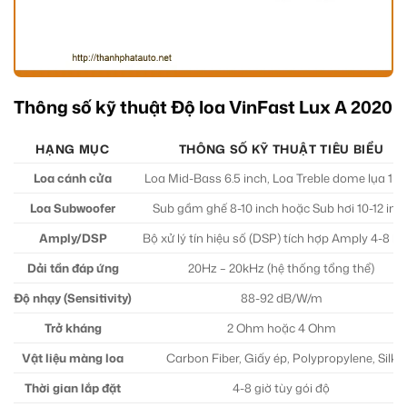
Thông số kỹ thuật Độ loa VinFast Lux A 2020
HẠNG MỤC
THÔNG SỐ KỸ THUẬT TIÊU BIỂU
Loa cánh cửa
Loa Mid-Bass 6.5 inch, Loa Treble dome lụa 1 i
Loa Subwoofer
Sub gầm ghế 8-10 inch hoặc Sub hơi 10-12 inc
Amply/DSP
Bộ xử lý tín hiệu số (DSP) tích hợp Amply 4-8 k
Dải tần đáp ứng
20Hz – 20kHz (hệ thống tổng thể)
Độ nhạy (Sensitivity)
88-92 dB/W/m
Trở kháng
2 Ohm hoặc 4 Ohm
Vật liệu màng loa
Carbon Fiber, Giấy ép, Polypropylene, Silk
Thời gian lắp đặt
4-8 giờ tùy gói độ