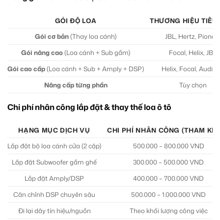
GÓI ĐỘ LOA
THƯƠNG HIỆU TIÊU 
Gói cơ bản
(Thay loa cánh)
JBL, Hertz, Pionee
Gói nâng cao
(Loa cánh + Sub gầm)
Focal, Helix, JBL
Gói cao cấp
(Loa cánh + Sub + Amply + DSP)
Helix, Focal, Audis
Nâng cấp từng phần
Tùy chọn
Chi phí nhân công lắp đặt & thay thế loa ô tô
HẠNG MỤC DỊCH VỤ
CHI PHÍ NHÂN CÔNG (THAM KH
Lắp đặt bộ loa cánh cửa (2 cặp)
500.000 – 800.000 VND
Lắp đặt Subwoofer gầm ghế
300.000 – 500.000 VND
Lắp đặt Amply/DSP
400.000 – 700.000 VND
Căn chỉnh DSP chuyên sâu
500.000 – 1.000.000 VND
Đi lại dây tín hiệu/nguồn
Theo khối lượng công việc