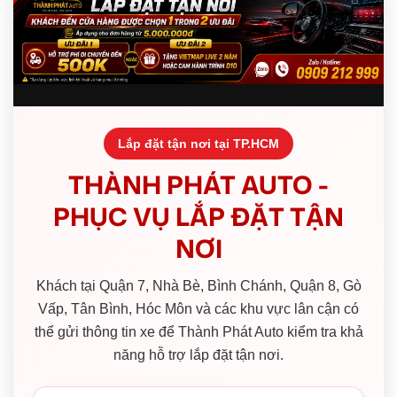
Lắp đặt tận nơi tại TP.HCM
THÀNH PHÁT AUTO -
PHỤC VỤ LẮP ĐẶT TẬN
NƠI
Khách tại Quận 7, Nhà Bè, Bình Chánh, Quận 8, Gò
Vấp, Tân Bình, Hóc Môn và các khu vực lân cận có
thể gửi thông tin xe để Thành Phát Auto kiểm tra khả
năng hỗ trợ lắp đặt tận nơi.