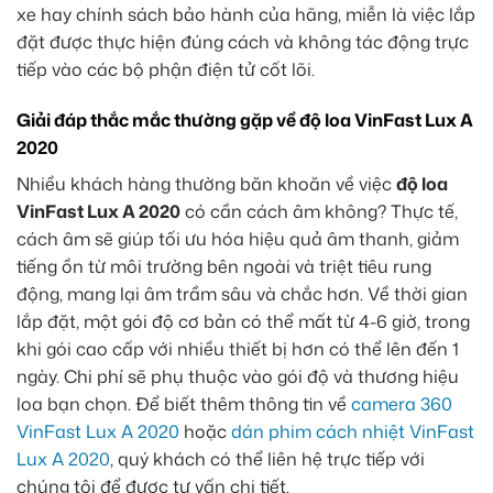
xe hay chính sách bảo hành của hãng, miễn là việc lắp
đặt được thực hiện đúng cách và không tác động trực
tiếp vào các bộ phận điện tử cốt lõi.
Giải đáp thắc mắc thường gặp về độ loa VinFast Lux A
2020
Nhiều khách hàng thường băn khoăn về việc
độ loa
VinFast Lux A 2020
có cần cách âm không? Thực tế,
cách âm sẽ giúp tối ưu hóa hiệu quả âm thanh, giảm
tiếng ồn từ môi trường bên ngoài và triệt tiêu rung
động, mang lại âm trầm sâu và chắc hơn. Về thời gian
lắp đặt, một gói độ cơ bản có thể mất từ 4-6 giờ, trong
khi gói cao cấp với nhiều thiết bị hơn có thể lên đến 1
ngày. Chi phí sẽ phụ thuộc vào gói độ và thương hiệu
loa bạn chọn. Để biết thêm thông tin về
camera 360
VinFast Lux A 2020
hoặc
dán phim cách nhiệt VinFast
Lux A 2020
, quý khách có thể liên hệ trực tiếp với
chúng tôi để được tư vấn chi tiết.