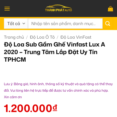
Bỏ
qua
nội
Tìm
dung
kiếm:
Trang chủ
/
Độ Loa Ô Tô
/
Độ Loa VinFast
Độ Loa Sub Gầm Ghế Vinfast Lux A
2020 – Trung Tâm Lắp Đặt Uy Tín
TPHCM
Lưu ý: Bảng giá, hình ảnh, thông số kỹ thuật và quà tặng có thể thay
đổi. Vui lòng liên hệ trực tiếp để được tư vấn chính xác và phù hợp.
Xin cảm ơn
1.200.000
₫