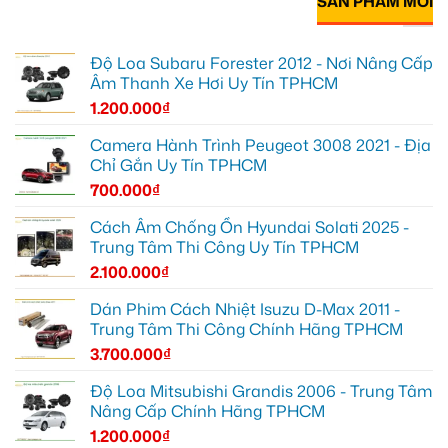
SẢN PHẨM MỚI
Độ Loa Subaru Forester 2012 - Nơi Nâng Cấp
Âm Thanh Xe Hơi Uy Tín TPHCM
1.200.000
₫
Camera Hành Trình Peugeot 3008 2021 - Địa
Chỉ Gắn Uy Tín TPHCM
700.000
₫
Cách Âm Chống Ồn Hyundai Solati 2025 -
Trung Tâm Thi Công Uy Tín TPHCM
2.100.000
₫
Dán Phim Cách Nhiệt Isuzu D-Max 2011 -
Trung Tâm Thi Công Chính Hãng TPHCM
3.700.000
₫
Độ Loa Mitsubishi Grandis 2006 - Trung Tâm
Nâng Cấp Chính Hãng TPHCM
1.200.000
₫