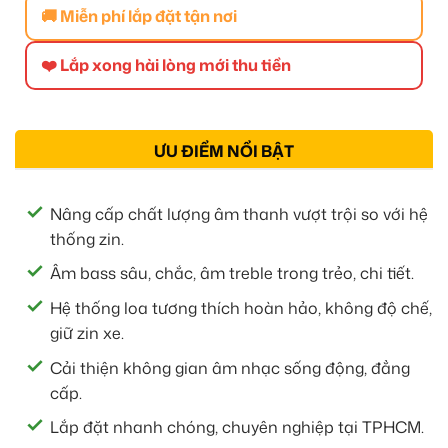
🚚 Miễn phí lắp đặt tận nơi
❤️ Lắp xong hài lòng mới thu tiền
ƯU ĐIỂM NỔI BẬT
Nâng cấp chất lượng âm thanh vượt trội so với hệ
thống zin.
Âm bass sâu, chắc, âm treble trong trẻo, chi tiết.
Hệ thống loa tương thích hoàn hảo, không độ chế,
giữ zin xe.
Cải thiện không gian âm nhạc sống động, đẳng
cấp.
Lắp đặt nhanh chóng, chuyên nghiệp tại TPHCM.