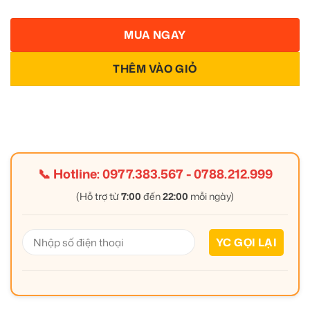
MUA NGAY
THÊM VÀO GIỎ
📞 Hotline:
0977.383.567
-
0788.212.999
(Hỗ trợ từ
7:00
đến
22:00
mỗi ngày)