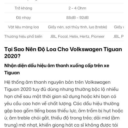
Trở kháng
2 – 4 Ohm
Độ nhạy
88dB – 92dB
8
Vật liệu màng loa
Giấy nén, sợi thủy tinh, lụa (treble)
Giấy né
Thương hiệu phổ biến
JBL, Focal, Helix, Hertz, Pioneer
JBL, Pion
Tại Sao Nên Độ Loa Cho Volkswagen Tiguan
2020?
Nhận diện dấu hiệu âm thanh xuống cấp trên xe
Tiguan
Hệ thống âm thanh nguyên bản trên Volkswagen
Tiguan 2020 tuy đủ dùng nhưng thường bộc lộ nhiều
hạn chế sau một thời gian sử dụng hoặc khi bạn có
yêu cầu cao hơn về chất lượng. Các dấu hiệu thường
gặp bao gồm tiếng bass thiếu lực, âm trầm bị hụt hoặc
ù; âm treble chói gắt, thiếu độ trong trẻo; dải mid (âm
trung) mờ nhạt, khiến giọng hát ca sĩ không được tái