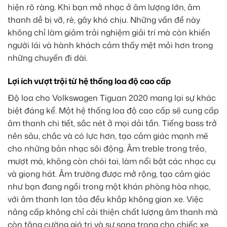
hiện rõ ràng. Khi bạn mở nhạc ở âm lượng lớn, âm
thanh dễ bị vỡ, rè, gây khó chịu. Những vấn đề này
không chỉ làm giảm trải nghiệm giải trí mà còn khiến
người lái và hành khách cảm thấy mệt mỏi hơn trong
những chuyến đi dài.
Lợi ích vượt trội từ hệ thống loa độ cao cấp
Độ loa cho Volkswagen Tiguan 2020 mang lại sự khác
biệt đáng kể. Một hệ thống loa độ cao cấp sẽ cung cấp
âm thanh chi tiết, sắc nét ở mọi dải tần. Tiếng bass trở
nên sâu, chắc và có lực hơn, tạo cảm giác mạnh mẽ
cho những bản nhạc sôi động. Âm treble trong trẻo,
mượt mà, không còn chói tai, làm nổi bật các nhạc cụ
và giọng hát. Âm trường được mở rộng, tạo cảm giác
như bạn đang ngồi trong một khán phòng hòa nhạc,
với âm thanh lan tỏa đều khắp không gian xe. Việc
nâng cấp không chỉ cải thiện chất lượng âm thanh mà
còn tăng cường giá trị và sự sang trọng cho chiếc xe