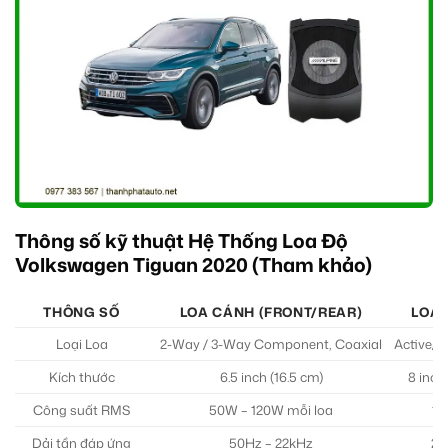
Thông số kỹ thuật Hệ Thống Loa Độ
Volkswagen Tiguan 2020 (Tham khảo)
THÔNG SỐ
LOA CÁNH (FRONT/REAR)
LOA
Loại Loa
2-Way / 3-Way Component, Coaxial
Active/P
Kích thước
6.5 inch (16.5 cm)
8 inch,
Công suất RMS
50W – 120W mỗi loa
15
Dải tần đáp ứng
50Hz – 22kHz
20