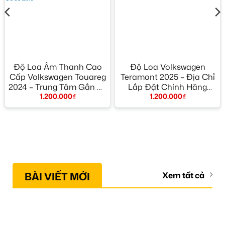
Độ Loa Âm Thanh Cao
Độ Loa Volkswagen
Cấp Volkswagen Touareg
Teramont 2025 – Địa Chỉ
2024 – Trung Tâm Gắn Uy
Lắp Đặt Chính Hãng
1.200.000
₫
1.200.000
₫
Tín TPHCM
TPHCM
BÀI VIẾT MỚI
Xem tất cả