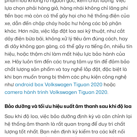
phẩm loa không rõ nguồn gốc, kém chất lượng. Việc
lựa chọn phải hàng giả, hàng nhái không chỉ lãng phí
tiền bạc mà còn có thể gây hại cho hệ thống điện của
xe, dẫn đến chập cháy hoặc hư hỏng các bộ phận
khác. Hơn nữa, việc lắp đặt loa sai kỹ thuật, như cắt
dây điện bừa bãi, không xử lý tiêu âm đúng cách, hay
đi dây không gọn gàng, có thể gây ra tiếng ồn, nhiễu tín
hiệu, hoặc thậm chí làm mất hiệu lực bảo hành của
xe. Hãy luôn tìm đến các trung tâm uy tín để đảm bảo
chất lượng sản phẩm và tay nghề lắp đặt, đặc biệt là
khi bạn muốn trang bị thêm các phụ kiện công nghệ
như
android box Volkswagen Tiguan 2020
hoặc
camera hành trình Volkswagen Tiguan 2020
.
Bảo dưỡng và tối ưu hiệu suất âm thanh sau khi độ loa
Sau khi độ loa, việc bảo dưỡng định kỳ và cân chỉnh lại
hệ thống âm thanh là rất quan trọng để duy trì chất
lượng tốt nhất. Bạn nên định kỳ kiểm tra các kết nối