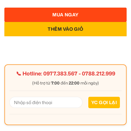
MUA NGAY
THÊM VÀO GIỎ
📞 Hotline:
0977.383.567
-
0788.212.999
(Hỗ trợ từ
7:00
đến
22:00
mỗi ngày)