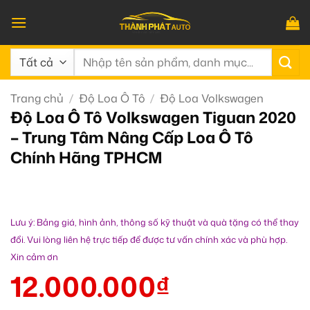
Bỏ
qua
nội
Tìm
dung
kiếm:
Trang chủ
/
Độ Loa Ô Tô
/
Độ Loa Volkswagen
Độ Loa Ô Tô Volkswagen Tiguan 2020
– Trung Tâm Nâng Cấp Loa Ô Tô
Chính Hãng TPHCM
Lưu ý: Bảng giá, hình ảnh, thông số kỹ thuật và quà tặng có thể thay
đổi. Vui lòng liên hệ trực tiếp để được tư vấn chính xác và phù hợp.
Xin cảm ơn
12.000.000
₫