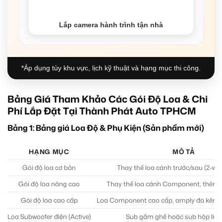
Lắp camera hành trình tận nhà
*Áp dụng tùy khu vực, lịch kỹ thuật và hạng mục thi công.
Bảng Giá Tham Khảo Các Gói Độ Loa & Chi
Phí Lắp Đặt Tại Thành Phát Auto TPHCM
Bảng 1: Bảng giá Loa Độ & Phụ Kiện (Sản phẩm mới)
HẠNG MỤC
MÔ TẢ
Gói độ loa cơ bản
Thay thế loa cánh trước/sau (2-wa
Gói độ loa nâng cao
Thay thế loa cánh Component, thêm 
Gói độ loa cao cấp
Loa Component cao cấp, amply đa kênh,
Loa Subwoofer điện (Active)
Sub gầm ghế hoặc sub hộp liề