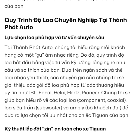
của bạn.
Quy Trình Độ Loa Chuyên Nghiệp Tại Thành
Phát Auto
Lựa chọn loa phù hợp và tư vấn chuyên sâu
Tại Thành Phát Auto, chúng tôi hiểu rằng mỗi khách
hàng có một “gu” âm nhạc riêng. Do đó, quy trình độ
loa bắt đầu bằng việc tư vấn kỹ lưỡng, lắng nghe nhu
cầu và sở thích của bạn. Dựa trên ngân sách và thể
loại nhạc yêu thích, các chuyên gia của chúng tôi sẽ
giới thiệu các gói độ loa phù hợp từ các thương hiệu
uy tín như JBL, Focal, Helix, Hertz, Pioneer. Chúng tôi sẽ
giúp bạn hiểu rõ về các loại loa (component, coaxial),
loa siêu trầm (subwoofer) và amply (bộ khuếch đại) để
đưa ra lựa chọn tối ưu nhất cho chiếc Tiguan của bạn.
Kỹ thuật lắp đặt “zin”, an toàn cho xe Tiguan