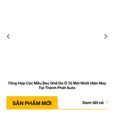
Tổng Hợp Các Mẫu Bọc Ghế Da Ô Tô Mới Nhất Hiện Nay
Tại Thành Phát Auto
SẢN PHẨM MỚI
Xem tất cả