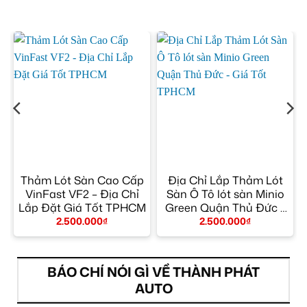
p
Thảm Lót Sàn Cao Cấp
Địa Chỉ Lắp Thảm Lót
VinFast VF2 – Địa Chỉ
Sàn Ô Tô lót sàn Minio
Lắp Đặt Giá Tốt TPHCM
Green Quận Thủ Đức –
Giá Tốt TPHCM
2.500.000
₫
2.500.000
₫
BÁO CHÍ NÓI GÌ VỀ THÀNH PHÁT
AUTO