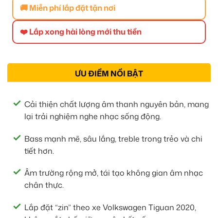
🚚 Miễn phí lắp đặt tận nơi
❤️ Lắp xong hài lòng mới thu tiền
ƯU ĐIỂM NỔI BẬT
Cải thiện chất lượng âm thanh nguyên bản, mang
lại trải nghiệm nghe nhạc sống động.
Bass mạnh mẽ, sâu lắng, treble trong trẻo và chi
tiết hơn.
Âm trường rộng mở, tái tạo không gian âm nhạc
chân thực.
Lắp đặt “zin” theo xe Volkswagen Tiguan 2020,