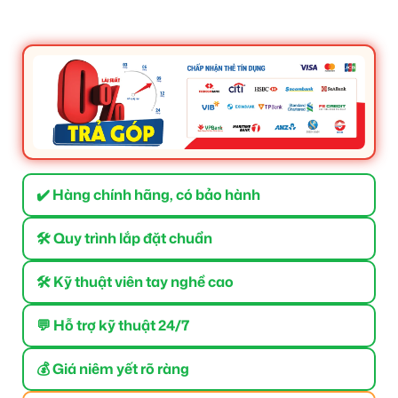
✔️ Hàng chính hãng, có bảo hành
🛠 Quy trình lắp đặt chuẩn
🛠 Kỹ thuật viên tay nghề cao
💬 Hỗ trợ kỹ thuật 24/7
💰 Giá niêm yết rõ ràng