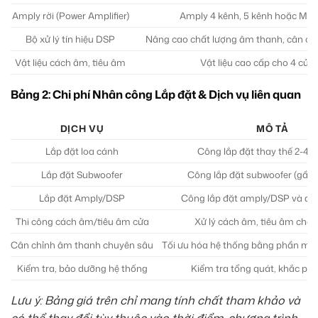
Amply rời (Power Amplifier)
Amply 4 kênh, 5 kênh hoặc Mo
Bộ xử lý tín hiệu DSP
Nâng cao chất lượng âm thanh, cân ch
Vật liệu cách âm, tiêu âm
Vật liệu cao cấp cho 4 cửa 
Bảng 2: Chi phí Nhân công Lắp đặt & Dịch vụ liên quan
DỊCH VỤ
MÔ TẢ
Lắp đặt loa cánh
Công lắp đặt thay thế 2-4 l
Lắp đặt Subwoofer
Công lắp đặt subwoofer (gầm
Lắp đặt Amply/DSP
Công lắp đặt amply/DSP và đi d
Thi công cách âm/tiêu âm cửa
Xử lý cách âm, tiêu âm cho 
Cân chỉnh âm thanh chuyên sâu
Tối ưu hóa hệ thống bằng phần m
Kiểm tra, bảo dưỡng hệ thống
Kiểm tra tổng quát, khắc phụ
Lưu ý: Bảng giá trên chỉ mang tính chất tham khảo và
có thể thay đổi tùy thuộc vào thời điểm, chương trình