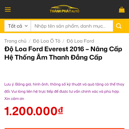
Bỏ
qua
nội
Tìm
dung
kiếm:
Trang chủ
/
Độ Loa Ô Tô
/
Độ Loa Ford
Độ Loa Ford Everest 2016 – Nâng Cấp
Hệ Thống Âm Thanh Đẳng Cấp
Lưu ý: Bảng giá, hình ảnh, thông số kỹ thuật và quà tặng có thể thay
đổi. Vui lòng liên hệ trực tiếp để được tư vấn chính xác và phù hợp.
Xin cảm ơn
1.200.000
₫