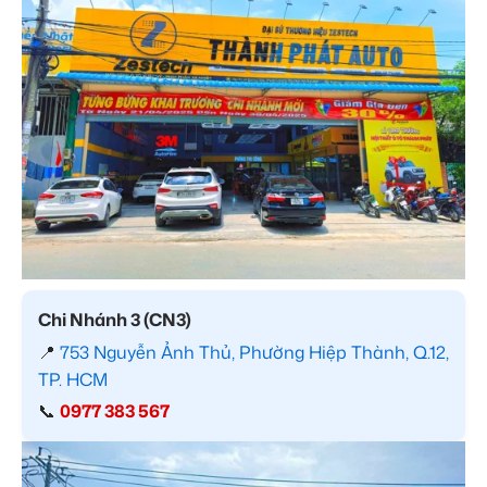
Chi Nhánh 3 (CN3)
📍
753 Nguyễn Ảnh Thủ, Phường Hiệp Thành, Q.12,
TP. HCM
📞
0977 383 567