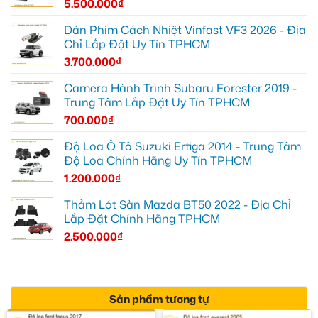
5.500.000
₫
Dán Phim Cách Nhiệt Vinfast VF3 2026 - Địa
Chỉ Lắp Đặt Uy Tín TPHCM
3.700.000
₫
Camera Hành Trình Subaru Forester 2019 -
Trung Tâm Lắp Đặt Uy Tín TPHCM
700.000
₫
Độ Loa Ô Tô Suzuki Ertiga 2014 - Trung Tâm
Độ Loa Chính Hãng Uy Tín TPHCM
1.200.000
₫
Thảm Lót Sàn Mazda BT50 2022 - Địa Chỉ
Lắp Đặt Chính Hãng TPHCM
2.500.000
₫
Sản phẩm tương tự