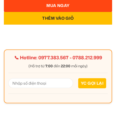
MUA NGAY
THÊM VÀO GIỎ
📞 Hotline:
0977.383.567
-
0788.212.999
(Hỗ trợ từ
7:00
đến
22:00
mỗi ngày)