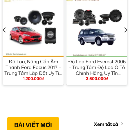
Độ Loa, Nâng Cấp Âm
Độ Loa Ford Everest 2005
Thanh Ford Focus 2017 –
– Trung Tâm Độ Loa Ô Tô
Trung Tâm Lắp Đặt Uy Tín
Chính Hãng, Uy Tín
1.200.000
₫
3.500.000
₫
TPHCM
TPHCM
BÀI VIẾT MỚI
Xem tất cả