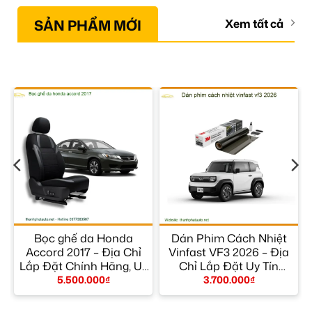
SẢN PHẨM MỚI
Xem tất cả
Bọc ghế da Honda
Dán Phim Cách Nhiệt
p
Accord 2017 – Địa Chỉ
Vinfast VF3 2026 – Địa
M
Lắp Đặt Chính Hãng, Uy
Chỉ Lắp Đặt Uy Tín
Tín TPHCM
TPHCM
5.500.000
₫
3.700.000
₫