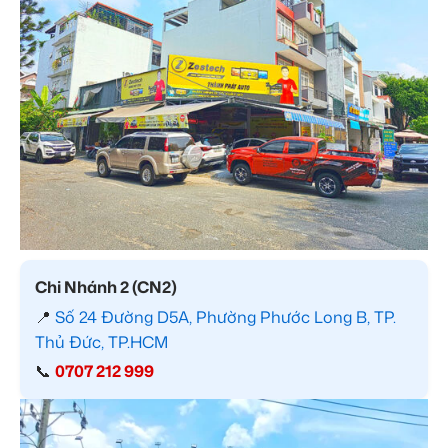
Chi Nhánh 2 (CN2)
📍
Số 24 Đường D5A, Phường Phước Long B, TP.
Thủ Đức, TP.HCM
📞
0707 212 999