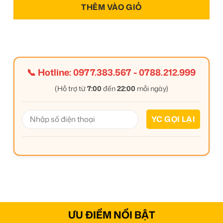
THÊM VÀO GIỎ
📞 Hotline:
0977.383.567
-
0788.212.999
(Hỗ trợ từ
7:00
đến
22:00
mỗi ngày)
ƯU ĐIỂM NỔI BẬT