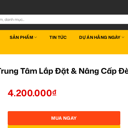
SẢN PHẨM
TIN TỨC
DỰ ÁN HẰNG NGÀY
– Trung Tâm Lắp Đặt & Nâng Cấp 
4.200.000
₫
MUA NGAY