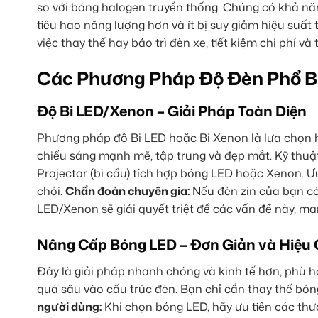
so với bóng halogen truyền thống. Chúng có khả năng
tiêu hao năng lượng hơn và ít bị suy giảm hiệu suất t
việc thay thế hay bảo trì đèn xe, tiết kiệm chi phí và 
Các Phương Pháp Độ Đèn Phổ Bi
Độ Bi LED/Xenon – Giải Pháp Toàn Diện
Phương pháp độ Bi LED hoặc Bi Xenon là lựa chọn 
chiếu sáng mạnh mẽ, tập trung và đẹp mắt. Kỹ thu
Projector (bi cầu) tích hợp bóng LED hoặc Xenon. Ư
chói.
Chẩn đoán chuyên gia:
Nếu đèn zin của bạn có
LED/Xenon sẽ giải quyết triệt để các vấn đề này, man
Nâng Cấp Bóng LED – Đơn Giản và Hiệu
Đây là giải pháp nhanh chóng và kinh tế hơn, phù
quá sâu vào cấu trúc đèn. Bạn chỉ cần thay thế bó
người dùng:
Khi chọn bóng LED, hãy ưu tiên các thươ