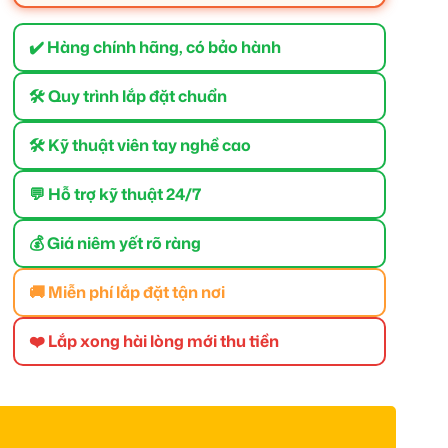
✔️ Hàng chính hãng, có bảo hành
🛠 Quy trình lắp đặt chuẩn
🛠 Kỹ thuật viên tay nghề cao
💬 Hỗ trợ kỹ thuật 24/7
💰 Giá niêm yết rõ ràng
🚚 Miễn phí lắp đặt tận nơi
❤️ Lắp xong hài lòng mới thu tiền