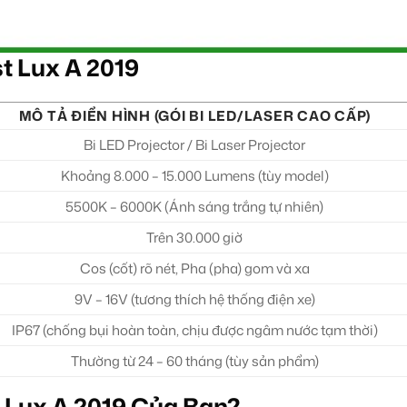
t Lux A 2019
MÔ TẢ ĐIỂN HÌNH (GÓI BI LED/LASER CAO CẤP)
Bi LED Projector / Bi Laser Projector
Khoảng 8.000 – 15.000 Lumens (tùy model)
5500K – 6000K (Ánh sáng trắng tự nhiên)
Trên 30.000 giờ
Cos (cốt) rõ nét, Pha (pha) gom và xa
9V – 16V (tương thích hệ thống điện xe)
IP67 (chống bụi hoàn toàn, chịu được ngâm nước tạm thời)
Thường từ 24 – 60 tháng (tùy sản phẩm)
 Lux A 2019 Của Bạn?