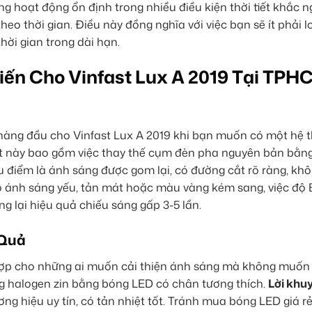
 hoạt động ổn định trong nhiều điều kiện thời tiết khắc ngh
heo thời gian. Điều này đồng nghĩa với việc bạn sẽ ít phải l
thời gian trong dài hạn.
ến Cho Vinfast Lux A 2019 Tại TPH
hàng đầu cho Vinfast Lux A 2019 khi bạn muốn có một hệ 
ật này bao gồm việc thay thế cụm đèn pha nguyên bản bằn
u điểm là ánh sáng được gom lại, có đường cắt rõ ràng, kh
 ánh sáng yếu, tản mát hoặc màu vàng kém sang, việc độ 
g lại hiệu quả chiếu sáng gấp 3-5 lần.
 Quả
 hợp cho những ai muốn cải thiện ánh sáng mà không muốn 
ng halogen zin bằng bóng LED có chân tương thích.
Lời khu
ng hiệu uy tín, có tản nhiệt tốt. Tránh mua bóng LED giá r