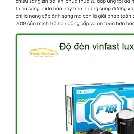
chiếu sáng zin đôi khi chưa thực sự đáp ứng tối đa 
thiếu sáng, mưa bão hay trên những cung đường xa
chỉ là nâng cấp ánh sáng mà còn là giải pháp toàn d
2019 của mình trở nên đẳng cấp và an toàn hơn bao 