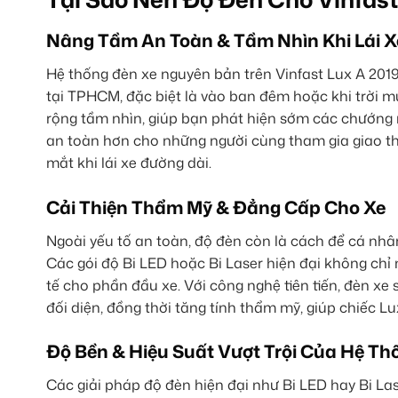
Nâng Tầm An Toàn & Tầm Nhìn Khi Lái X
Hệ thống đèn xe nguyên bản trên Vinfast Lux A 2019
tại TPHCM, đặc biệt là vào ban đêm hoặc khi trời 
rộng tầm nhìn, giúp bạn phát hiện sớm các chướng 
an toàn hơn cho những người cùng tham gia giao th
mắt khi lái xe đường dài.
Cải Thiện Thẩm Mỹ & Đẳng Cấp Cho Xe
Ngoài yếu tố an toàn, độ đèn còn là cách để cá nh
Các gói độ Bi LED hoặc Bi Laser hiện đại không chỉ
tế cho phần đầu xe. Với công nghệ tiên tiến, đèn xe
đối diện, đồng thời tăng tính thẩm mỹ, giúp chiếc L
Độ Bền & Hiệu Suất Vượt Trội Của Hệ Th
Các giải pháp độ đèn hiện đại như Bi LED hay Bi Las