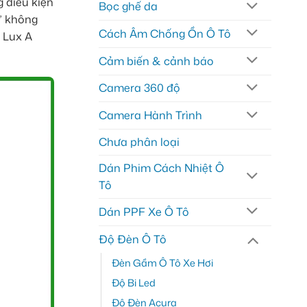
g điều kiện
Bọc ghế da
” không
Cách Âm Chống Ồn Ô Tô
c Lux A
Cảm biến & cảnh báo
Camera 360 độ
Camera Hành Trình
Chưa phân loại
Dán Phim Cách Nhiệt Ô
Tô
Dán PPF Xe Ô Tô
Độ Đèn Ô Tô
Đèn Gầm Ô Tô Xe Hơi
Độ Bi Led
Độ Đèn Acura