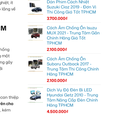
Dán Phim Cách Nhiệt
iệt, ít
Suzuki Ciaz 2019 - Đơn Vị
o lắng về
Thi Công Giá Tốt TPHCM
3.700.000
₫
CM
Cách Âm Chống Ồn Isuzu
MUX 2021 - Trung Tâm Gắn
Chính Hãng Giá Tốt
TPHCM
thống
2.100.000
₫
g một
Cách Âm Chống Ồn
ông gây
Subaru Outback 2017 -
Bi
Trung Tâm Thi Công Chính
Hãng TPHCM
2.100.000
₫
Dịch Vụ Độ Đèn Bi LED
Hyundai Getz 2010 - Trung
can thiệp
Tâm Nâng Cấp Đèn Chính
yên cho
Hãng TPHCM
ẻ, kém
4.500.000
₫