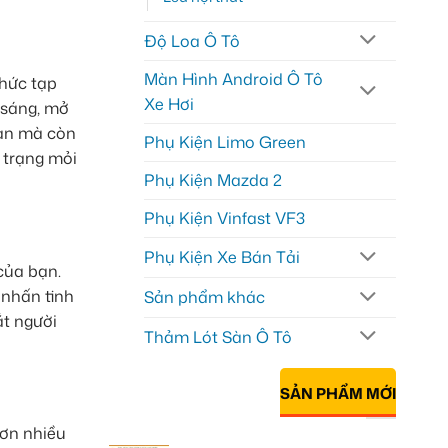
Độ Loa Ô Tô
Màn Hình Android Ô Tô
phức tạp
Xe Hơi
 sáng, mở
bạn mà còn
Phụ Kiện Limo Green
 trạng mỏi
Phụ Kiện Mazda 2
Phụ Kiện Vinfast VF3
Phụ Kiện Xe Bán Tải
của bạn.
 nhấn tinh
Sản phẩm khác
ắt người
Thảm Lót Sàn Ô Tô
SẢN PHẨM MỚI
hơn nhiều