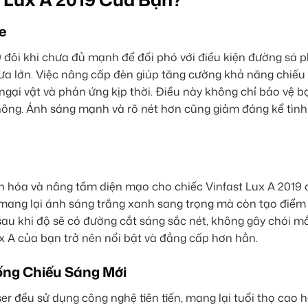
e
 đôi khi chưa đủ mạnh để đối phó với điều kiện đường sá 
mưa lớn. Việc nâng cấp đèn giúp tăng cường khả năng chiếu
ngại vật và phản ứng kịp thời. Điều này không chỉ bảo vệ 
ông. Ánh sáng mạnh và rõ nét hơn cũng giảm đáng kể tình
ân hóa và nâng tầm diện mạo cho chiếc Vinfast Lux A 2019 
 mang lại ánh sáng trắng xanh sang trọng mà còn tạo điểm
 sau khi độ sẽ có đường cắt sáng sắc nét, không gây chói m
ux A của bạn trở nên nổi bật và đẳng cấp hơn hẳn.
ống Chiếu Sáng Mới
er đều sử dụng công nghệ tiên tiến, mang lại tuổi thọ cao 