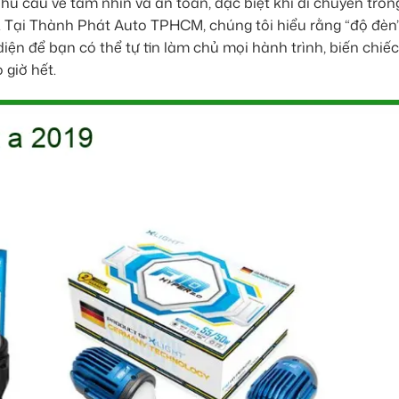
nhu cầu về tầm nhìn và an toàn, đặc biệt khi di chuyển tron
. Tại Thành Phát Auto TPHCM, chúng tôi hiểu rằng “độ đèn
iện để bạn có thể tự tin làm chủ mọi hành trình, biến chiế
giờ hết.