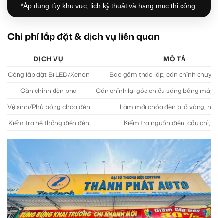
*Áp dụng tùy khu vực, lịch kỹ thuật và hạng mục thi công.
Chi phí lắp đặt & dịch vụ liên quan
DỊCH VỤ
MÔ TẢ
Công lắp đặt Bi LED/Xenon
Bao gồm tháo lắp, căn chỉnh chuyê
Căn chỉnh đèn pha
Căn chỉnh lại góc chiếu sáng bằng máy
Vệ sinh/Phủ bóng chóa đèn
Làm mới chóa đèn bị ố vàng, mờ
Kiểm tra hệ thống điện đèn
Kiểm tra nguồn điện, cầu chì, re