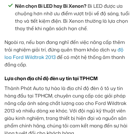
Nên chọn Bi LED hay Bi Xenon?
Bi LED được ưa
chuộng hơn nhờ ưu điểm vượt trội về độ sáng, tuổi
thọ và tiết kiệm điện. Bi Xenon thường là lựa chọn
thay thế khi ngân sách hạn chế.
Ngoài ra, nếu bạn đang nghĩ đến việc nâng cấp thêm
trải nghiệm giải trí, đừng quên tham khảo dịch vụ
độ
loa Ford Wildtrak 2013
để có một hệ thống âm thanh
đẳng cấp.
Lựa chọn địa chỉ độ đèn uy tín tại TPHCM
Thành Phát Auto tự hào là địa chỉ độ đèn ô tô uy tín
hàng đầu tại TPHCM, chuyên cung cấp các giải pháp
nâng cấp ánh sáng chất lượng cao cho Ford Wildtrak
2013 và nhiều dòng xe khác. Với đội ngũ kỹ thuật viên
giàu kinh nghiệm, trang thiết bị hiện đại và nguồn sản
phẩm chính hãng, chúng tôi cam kết mang đến sự hài
lòng tuyệt đối cho khách hàng.