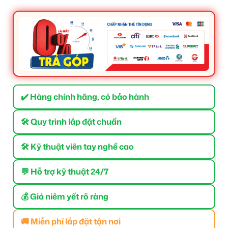
✔️ Hàng chính hãng, có bảo hành
🛠 Quy trình lắp đặt chuẩn
🛠 Kỹ thuật viên tay nghề cao
💬 Hỗ trợ kỹ thuật 24/7
💰 Giá niêm yết rõ ràng
🚚 Miễn phí lắp đặt tận nơi