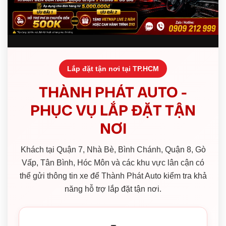
Lắp đặt tận nơi tại TP.HCM
THÀNH PHÁT AUTO -
PHỤC VỤ LẮP ĐẶT TẬN
NƠI
Khách tại Quận 7, Nhà Bè, Bình Chánh, Quận 8, Gò
Vấp, Tân Bình, Hóc Môn và các khu vực lân cận có
thể gửi thông tin xe để Thành Phát Auto kiểm tra khả
năng hỗ trợ lắp đặt tận nơi.