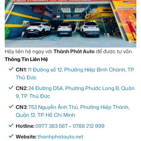
Hãy liên hệ ngay với
Thành Phát Auto
để được tư vấn.
Thông Tin Liên Hệ
CN1:
11 Đường số 12, Phường Hiệp Bình Chánh, TP.
Thủ Đức
CN2:
24 Đường D5A, Phường Phước Long B, Quận
9, TP. Thủ Đức
CN3:
753 Nguyễn Ảnh Thủ, Phường Hiệp Thành,
Quận 12, TP. Hồ Chí Minh
Hotline:
0977 383 567
–
0788 212 999
Website:
thanhphatauto.net