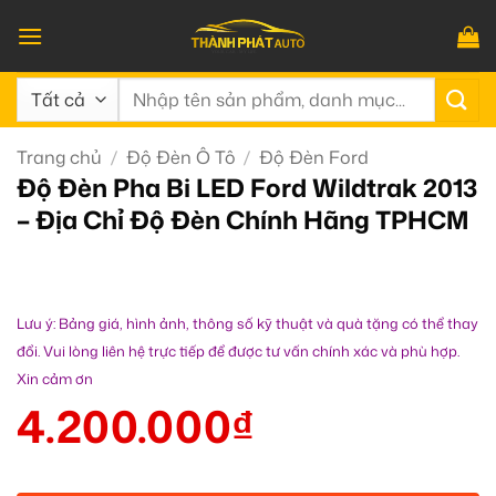
Bỏ
qua
nội
Tìm
dung
kiếm:
Trang chủ
/
Độ Đèn Ô Tô
/
Độ Đèn Ford
Độ Đèn Pha Bi LED Ford Wildtrak 2013
– Địa Chỉ Độ Đèn Chính Hãng TPHCM
Lưu ý: Bảng giá, hình ảnh, thông số kỹ thuật và quà tặng có thể thay
đổi. Vui lòng liên hệ trực tiếp để được tư vấn chính xác và phù hợp.
Xin cảm ơn
4.200.000
₫