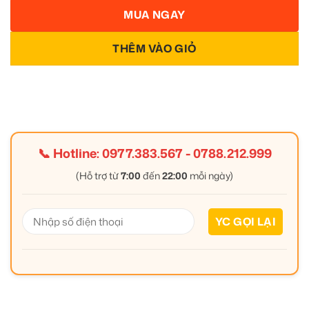
MUA NGAY
THÊM VÀO GIỎ
📞 Hotline:
0977.383.567
-
0788.212.999
(Hỗ trợ từ
7:00
đến
22:00
mỗi ngày)