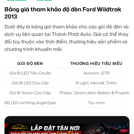
Sản Phẩm
Giá Bán
Bảng giá tham khảo độ đèn Ford Wildtrak
M30 Ultra
4tr5
2013
Aozoom EX3
5tr
Dưới đây là bảng giá tham khảo cho các gói độ đèn và
dịch vụ liên quan tại Thành Phát Auto. Giá có thể thay
đổi tùy thuộc vào thời điểm, thương hiệu sản phẩm và
chương trình khuyến mãi.
GÓI ĐỘ ĐÈN
THƯƠNG HIỆU TIÊU BIỂU
Gói Bi LED Tiêu Chuẩn
Aozoom, GTR
Gói Bi LED Cao Cấp
X-Light, Henvell, Tirtim
Gói Bi Xenon Cao Cấp
Philips, Osram (kèm Ballast & Projector)
Độ LED mí/Vòng Angel Eyes
Tùy chọn