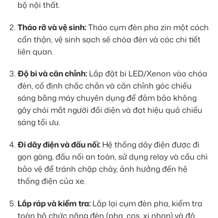
bộ nội thất.
Tháo rỡ và vệ sinh:
Tháo cụm đèn pha zin một cách
cẩn thận, vệ sinh sạch sẽ chóa đèn và các chi tiết
liên quan.
Độ bi và cân chỉnh:
Lắp đặt bi LED/Xenon vào chóa
đèn, cố định chắc chắn và căn chỉnh góc chiếu
sáng bằng máy chuyên dụng để đảm bảo không
gây chói mắt người đối diện và đạt hiệu quả chiếu
sáng tối ưu.
Đi dây điện và đấu nối:
Hệ thống dây điện được đi
gọn gàng, đấu nối an toàn, sử dụng relay và cầu chì
bảo vệ để tránh chập cháy, ảnh hưởng đến hệ
thống điện của xe.
Lắp ráp và kiểm tra:
Lắp lại cụm đèn pha, kiểm tra
toàn bộ chức năng đèn (pha, cos, xi nhan) và độ