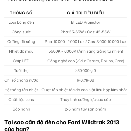
THÔNG SỐ
GIÁ TRỊ TIÊU BIỂU
Loại bóng đèn
Bi LED Projector
Công suất
Pha: 55-65W / Cos: 45-55W
Cường độ sáng
Pha: 10.000-12.000 Lux / Cos: 8.000-10.000 Lux
Nhiệt độ màu
5500K – 6000K (Ánh sáng trắng tự nhiên)
Chip LED
Công nghệ cao (ví dụ: Osram, Philips, Cree)
Tuổi thọ
>30.000 giờ
Chỉ số chống nước
IP67/IP68
Hệ thống tản nhiệt
Quạt tản nhiệt tốc độ cao, vật liệu hợp kim nhôm
Chất liệu Lens
Thủy tinh cường lực cao cấp
Bảo hành
2-5 năm tùy sản phẩm
Tại sao cần độ đèn cho Ford Wildtrak 2013
của bạn?