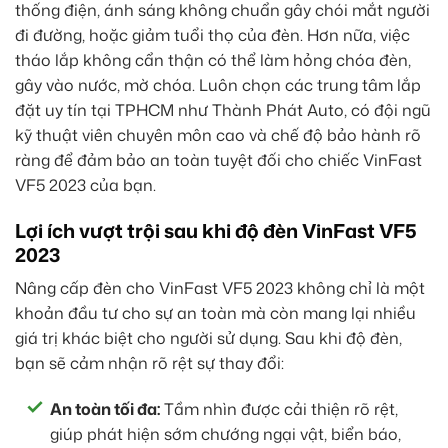
thống điện, ánh sáng không chuẩn gây chói mắt người
đi đường, hoặc giảm tuổi thọ của đèn. Hơn nữa, việc
tháo lắp không cẩn thận có thể làm hỏng chóa đèn,
gây vào nước, mờ chóa. Luôn chọn các trung tâm lắp
đặt uy tín tại TPHCM như Thành Phát Auto, có đội ngũ
kỹ thuật viên chuyên môn cao và chế độ bảo hành rõ
ràng để đảm bảo an toàn tuyệt đối cho chiếc VinFast
VF5 2023 của bạn.
Lợi ích vượt trội sau khi độ đèn VinFast VF5
2023
Nâng cấp đèn cho VinFast VF5 2023 không chỉ là một
khoản đầu tư cho sự an toàn mà còn mang lại nhiều
giá trị khác biệt cho người sử dụng. Sau khi độ đèn,
bạn sẽ cảm nhận rõ rệt sự thay đổi:
An toàn tối đa:
Tầm nhìn được cải thiện rõ rệt,
giúp phát hiện sớm chướng ngại vật, biển báo,