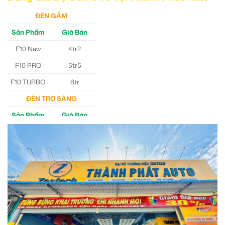
ĐÈN GẦM
Sản Phẩm
Giá Bán
F10 New
4tr2
F10 PRO
5tr5
F10 TURBO
6tr
ĐÈN TRỢ SÁNG
Sản Phẩm
Giá Bán
M30 Ultra
4tr5
Aozoom EX3
5tr