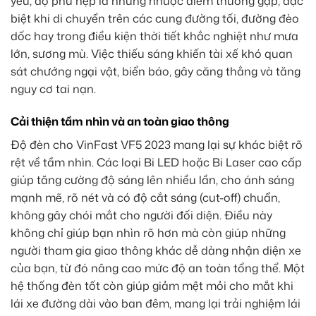
yếu, độ phủ hẹp là những nhược điểm thường gặp, đặc
biệt khi di chuyển trên các cung đường tối, đường đèo
dốc hay trong điều kiện thời tiết khắc nghiệt như mưa
lớn, sương mù. Việc thiếu sáng khiến tài xế khó quan
sát chướng ngại vật, biển báo, gây căng thẳng và tăng
nguy cơ tai nạn.
Cải thiện tầm nhìn và an toàn giao thông
Độ đèn cho VinFast VF5 2023 mang lại sự khác biệt rõ
rệt về tầm nhìn. Các loại Bi LED hoặc Bi Laser cao cấp
giúp tăng cường độ sáng lên nhiều lần, cho ánh sáng
mạnh mẽ, rõ nét và có độ cắt sáng (cut-off) chuẩn,
không gây chói mắt cho người đối diện. Điều này
không chỉ giúp bạn nhìn rõ hơn mà còn giúp những
người tham gia giao thông khác dễ dàng nhận diện xe
của bạn, từ đó nâng cao mức độ an toàn tổng thể. Một
hệ thống đèn tốt còn giúp giảm mệt mỏi cho mắt khi
lái xe đường dài vào ban đêm, mang lại trải nghiệm lái