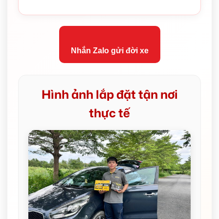
Nhắn Zalo gửi đời xe
Hình ảnh lắp đặt tận nơi
thực tế