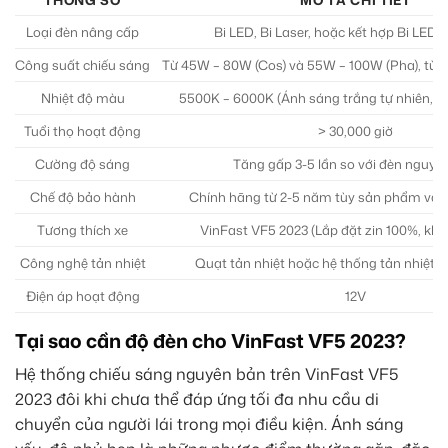
Loại đèn nâng cấp
Bi LED, Bi Laser, hoặc kết hợp Bi LED 
Công suất chiếu sáng
Từ 45W – 80W (Cos) và 55W – 100W (Pha), tùy t
Nhiệt độ màu
5500K – 6000K (Ánh sáng trắng tự nhiên, b
Tuổi thọ hoạt động
> 30,000 giờ
Cường độ sáng
Tăng gấp 3-5 lần so với đèn nguyê
Chế độ bảo hành
Chính hãng từ 2-5 năm tùy sản phẩm và 
Tương thích xe
VinFast VF5 2023 (Lắp đặt zin 100%, khô
Công nghệ tản nhiệt
Quạt tản nhiệt hoặc hệ thống tản nhiệt k
Điện áp hoạt động
12V
Tại sao cần độ đèn cho VinFast VF5 2023?
Hệ thống chiếu sáng nguyên bản trên VinFast VF5
2023 đôi khi chưa thể đáp ứng tối đa nhu cầu di
chuyển của người lái trong mọi điều kiện. Ánh sáng