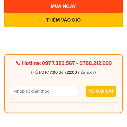
MUA NGAY
THÊM VÀO GIỎ
📞 Hotline:
0977.383.567
-
0788.212.999
(Hỗ trợ từ
7:00
đến
22:00
mỗi ngày)