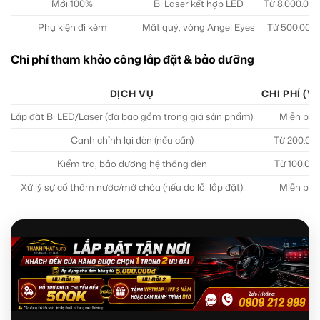
Mới 100%
Bi Laser kết hợp LED
Từ 8.000.000
Phụ kiện đi kèm
Mắt quỷ, vòng Angel Eyes
Từ 500.000
Chi phí tham khảo công lắp đặt & bảo dưỡng
DỊCH VỤ
CHI PHÍ (V
Lắp đặt Bi LED/Laser (đã bao gồm trong giá sản phẩm)
Miễn phí
Canh chỉnh lại đèn (nếu cần)
Từ 200.00
Kiểm tra, bảo dưỡng hệ thống đèn
Từ 100.00
Xử lý sự cố thấm nước/mờ chóa (nếu do lỗi lắp đặt)
Miễn phí