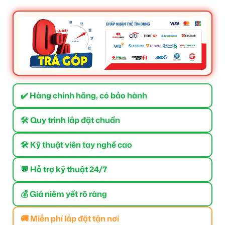
✔️ Hàng chính hãng, có bảo hành
🛠 Quy trình lắp đặt chuẩn
🛠 Kỹ thuật viên tay nghề cao
💬 Hỗ trợ kỹ thuật 24/7
💰 Giá niêm yết rõ ràng
🚚 Miễn phí lắp đặt tận nơi