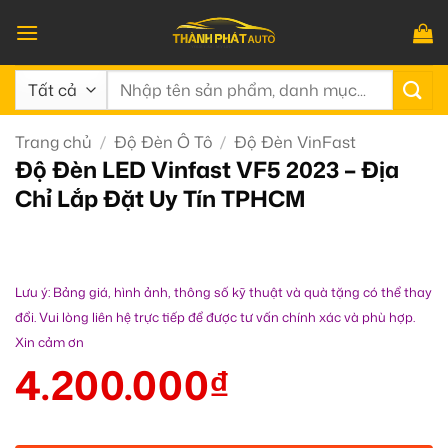
Bỏ
qua
nội
Tìm
dung
kiếm:
Trang chủ
/
Độ Đèn Ô Tô
/
Độ Đèn VinFast
Độ Đèn LED Vinfast VF5 2023 – Địa
Chỉ Lắp Đặt Uy Tín TPHCM
Lưu ý: Bảng giá, hình ảnh, thông số kỹ thuật và quà tặng có thể thay
đổi. Vui lòng liên hệ trực tiếp để được tư vấn chính xác và phù hợp.
Xin cảm ơn
4.200.000
₫