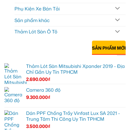
Phụ Kiện Xe Bán Tải
Sản phẩm khác
Thảm Lót Sàn Ô Tô
SẢN PHẨM MỚI
Thảm Lót Sàn Mitsubishi Xpander 2019 - Địa
Chỉ Gắn Uy Tín TPHCM
2.690.000
₫
Camera 360 độ
9.300.000
₫
Dán PPF Chống Trầy Vinfast Lux SA 2021 -
Trung Tâm Thi Công Uy Tín TPHCM
3.500.000
₫