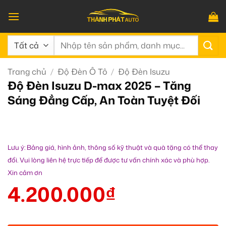
Bỏ
qua
nội
Tìm
dung
kiếm:
Trang chủ
/
Độ Đèn Ô Tô
/
Độ Đèn Isuzu
Độ Đèn Isuzu D-max 2025 – Tăng
Sáng Đẳng Cấp, An Toàn Tuyệt Đối
Lưu ý: Bảng giá, hình ảnh, thông số kỹ thuật và quà tặng có thể thay
đổi. Vui lòng liên hệ trực tiếp để được tư vấn chính xác và phù hợp.
Xin cảm ơn
4.200.000
₫