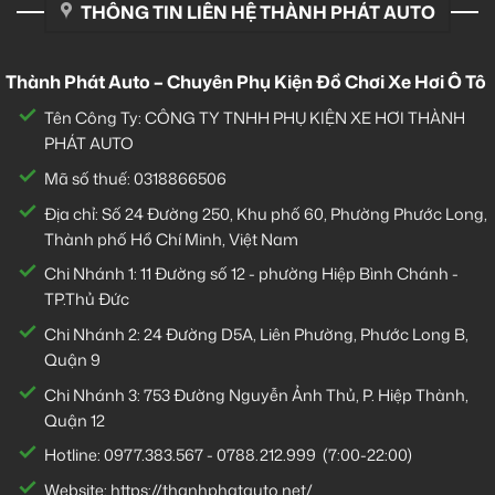
THÔNG TIN LIÊN HỆ THÀNH PHÁT AUTO
Thành Phát Auto – Chuyên Phụ Kiện Đồ Chơi Xe Hơi Ô Tô
Tên Công Ty: CÔNG TY TNHH PHỤ KIỆN XE HƠI THÀNH
PHÁT AUTO
Mã số thuế: 0318866506
Địa chỉ: Số 24 Đường 250, Khu phố 60, Phường Phước Long,
Thành phố Hồ Chí Minh, Việt Nam
Chi Nhánh 1:
11 Đường số 12 - phường Hiệp Bình Chánh -
TP.Thủ Đức
Chi Nhánh 2:
24 Đường D5A, Liên Phường, Phước Long B,
Quận 9
Chi Nhánh 3:
753 Đường Nguyễn Ảnh Thủ, P. Hiệp Thành,
Quận 12
Hotline:
0977.383.567
-
0788.212.999
(7:00-22:00)
Website:
https://thanhphatauto.net/