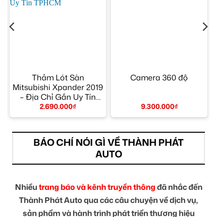
–
Thảm Lót Sàn
Camera 360 độ
Mitsubishi Xpander 2019
– Địa Chỉ Gắn Uy Tín
TPHCM
2.690.000
₫
9.300.000
₫
BÁO CHÍ NÓI GÌ VỀ THÀNH PHÁT
AUTO
Nhiều
trang báo và kênh truyền thông
đã nhắc đến
Thành Phát Auto qua các câu chuyện về dịch vụ,
sản phẩm và hành trình phát triển thương hiệu