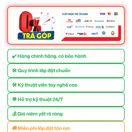
✔️ Hàng chính hãng, có bảo hành
🛠 Quy trình lắp đặt chuẩn
🛠 Kỹ thuật viên tay nghề cao
💬 Hỗ trợ kỹ thuật 24/7
💰 Giá niêm yết rõ ràng
🚚 Miễn phí lắp đặt tận nơi