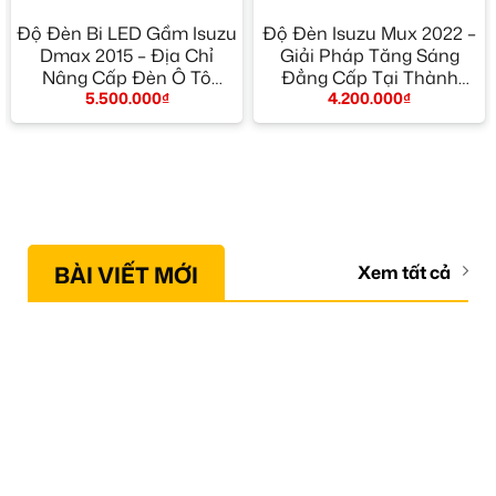
Độ Đèn Bi LED Gầm Isuzu
Độ Đèn Isuzu Mux 2022 –
Dmax 2015 – Địa Chỉ
Giải Pháp Tăng Sáng
Nâng Cấp Đèn Ô Tô
Đẳng Cấp Tại Thành
5.500.000
₫
4.200.000
₫
Chính Hãng TPHCM
Phát Auto
BÀI VIẾT MỚI
Xem tất cả