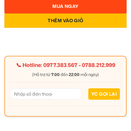
MUA NGAY
THÊM VÀO GIỎ
📞 Hotline:
0977.383.567
-
0788.212.999
(Hỗ trợ từ
7:00
đến
22:00
mỗi ngày)