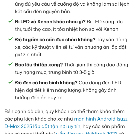
ứng đủ yêu cầu về cường độ và không làm sai lệch
kết cấu đèn nguyên bản.
Bi LED và Xenon khác nhau gì?
Bi LED sáng tức
thì, tuổi thọ cao, ít tỏa nhiệt hơn so với Xenon.
Độ bi gầm có cần đục chóa không?
Tùy vào dòng
xe, các kỹ thuật viên sẽ tư vấn phương án lắp đặt
giữ zin nhất.
Bao lâu thì lắp xong?
Thời gian thi công dao động
tùy hạng mục, trung bình từ 3-5 giờ.
Độ đèn có hao bình không?
Các dòng đèn LED
hiện đại tiết kiệm năng lượng, không gây ảnh
hưởng đến ắc quy xe.
Bên cạnh độ đèn, quý khách có thể tham khảo thêm
các phụ kiện khác cho xe như
màn hình Android Isuzu
D-Max 2025 lắp đặt tận nơi uy tín
, hay các sản phẩm
bảo vệ ngoại thất như
viền đèn sau Wildtrak 2023
và