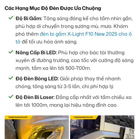
Các Hạng Mục Độ Đèn Được Ưa Chuộng
Độ Bi Gầm:
Tăng sáng đáng kể cho tầm nhìn gần,
phù hợp di chuyển trong sương mù, mưa. Khám
phá thêm
đèn bi gầm X-Light F10 New 2025 cho ô
tô
để tối ưu hóa ánh sáng.
Nâng Cấp Bi LED:
Phù hợp cho bác tài thường
xuyên đi đường trường, cao tốc với cường độ sáng
mạnh, tầm xa lên tới 500-700m.
Độ Đèn Bóng LED:
Giải pháp thay thế nhanh
chóng, tăng sáng từ 3-5 lần, chi phí hợp lý.
Độ Đèn Bi Laser:
Đẳng cấp nhất với tầm chiếu xa
lên tới 1000m, mang lại hiệu năng đỉnh cao.