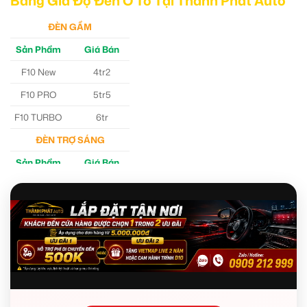
Bảng Giá Độ Đèn Ô Tô Tại Thành Phát Auto
ĐÈN GẦM
Sản Phẩm
Giá Bán
F10 New
4tr2
F10 PRO
5tr5
F10 TURBO
6tr
ĐÈN TRỢ SÁNG
Sản Phẩm
Giá Bán
M30 Ultra
4tr5
Aozoom EX3
5tr