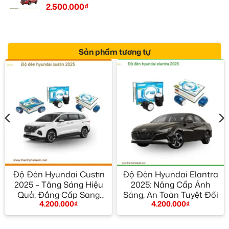
2.500.000
₫
Sản phẩm tương tự
Độ Đèn Hyundai Custin
Độ Đèn Hyundai Elantra
2025 – Tăng Sáng Hiệu
2025: Nâng Cấp Ánh
Quả, Đẳng Cấp Sang
Sáng, An Toàn Tuyệt Đối
4.200.000
₫
4.200.000
₫
Trọng