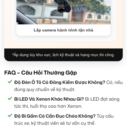
Lắp camera hành trình tận nhà
*Áp dụng tùy khu vực, lịch kỹ thuật và hạng mục thi công.
FAQ – Câu Hỏi Thường Gặp
Độ Đèn Ô Tô Có Đăng Kiểm Được Không?
Có, nếu
đúng quy chuẩn về kỹ thuật.
Bi LED Và Xenon Khác Nhau Gì?
Bi LED đạt sáng
tức thì, tuổi thọ cao hơn Xenon.
Độ Bi Gầm Có Cần Đục Chóa Không?
Tùy cấu
trúc xe, kỹ thuật viên sẽ tư vấn cụ thể.