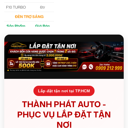
F10 TURBO
6tr
ĐÈN TRỢ SÁNG
Sản Phẩm
Giá Bán
M30 Ultra
4tr5
Aozoom EX3
5tr
Lắp đặt tận nơi tại TP.HCM
THÀNH PHÁT AUTO -
PHỤC VỤ LẮP ĐẶT TẬN
NƠI