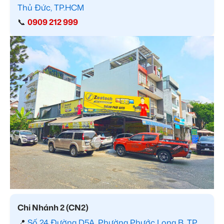
Thủ Đức, TP.HCM
📞
0909 212 999
Chi Nhánh 2 (CN2)
📍
Số 24 Đường D5A, Phường Phước Long B, TP.