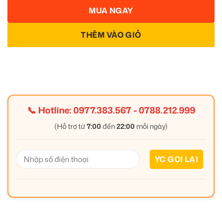
MUA NGAY
THÊM VÀO GIỎ
📞 Hotline:
0977.383.567
-
0788.212.999
(Hỗ trợ từ
7:00
đến
22:00
mỗi ngày)