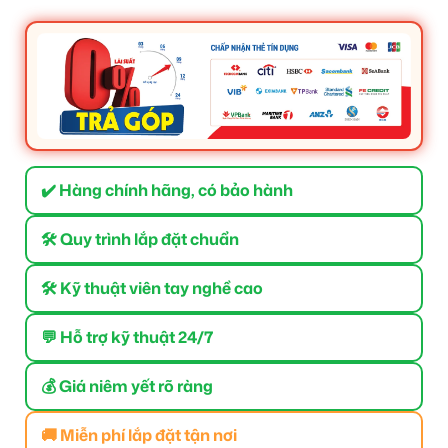
✔️ Hàng chính hãng, có bảo hành
🛠 Quy trình lắp đặt chuẩn
🛠 Kỹ thuật viên tay nghề cao
💬 Hỗ trợ kỹ thuật 24/7
💰 Giá niêm yết rõ ràng
🚚 Miễn phí lắp đặt tận nơi