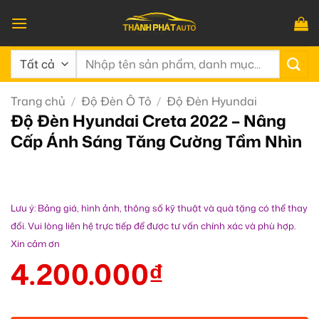
Bỏ
qua
nội
Tìm
dung
kiếm:
Trang chủ
/
Độ Đèn Ô Tô
/
Độ Đèn Hyundai
Độ Đèn Hyundai Creta 2022 – Nâng
Cấp Ánh Sáng Tăng Cường Tầm Nhìn
Lưu ý: Bảng giá, hình ảnh, thông số kỹ thuật và quà tặng có thể thay
đổi. Vui lòng liên hệ trực tiếp để được tư vấn chính xác và phù hợp.
Xin cảm ơn
4.200.000
₫