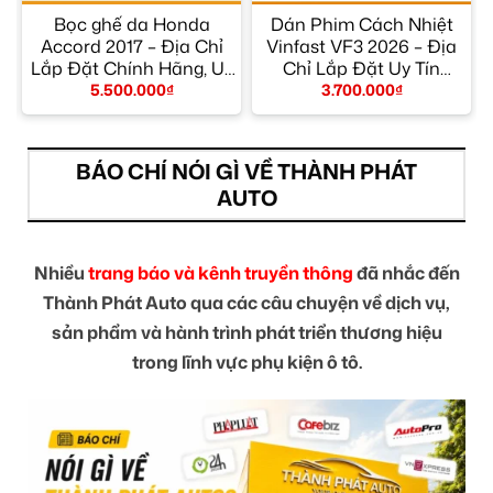
Bọc ghế da Honda
Dán Phim Cách Nhiệt
p
Accord 2017 – Địa Chỉ
Vinfast VF3 2026 – Địa
M
Lắp Đặt Chính Hãng, Uy
Chỉ Lắp Đặt Uy Tín
Tín TPHCM
TPHCM
5.500.000
₫
3.700.000
₫
BÁO CHÍ NÓI GÌ VỀ THÀNH PHÁT
AUTO
Nhiều
trang báo và kênh truyền thông
đã nhắc đến
Thành Phát Auto qua các câu chuyện về dịch vụ,
sản phẩm và hành trình phát triển thương hiệu
trong lĩnh vực phụ kiện ô tô.