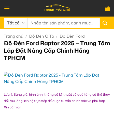
Bỏ
qua
nội
Tìm
dung
kiếm:
Trang chủ
/
Độ Đèn Ô Tô
/
Độ Đèn Ford
Độ Đèn Ford Raptor 2025 – Trung Tâm
Lắp Đặt Nâng Cấp Chính Hãng
TPHCM
Lưu ý: Bảng giá, hình ảnh, thông số kỹ thuật và quà tặng có thể thay
đổi. Vui lòng liên hệ trực tiếp để được tư vấn chính xác và phù hợp.
Xin cảm ơn