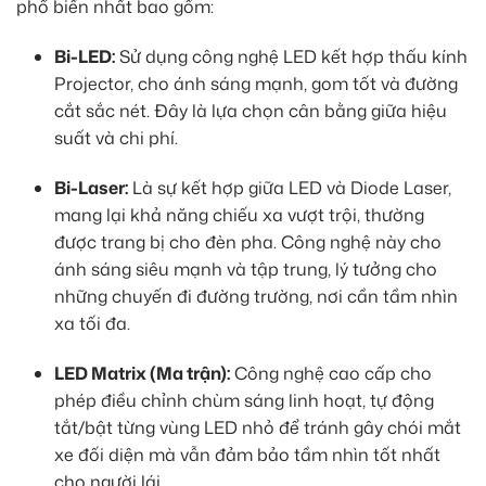
phổ biến nhất bao gồm:
Bi-LED:
Sử dụng công nghệ LED kết hợp thấu kính
Projector, cho ánh sáng mạnh, gom tốt và đường
cắt sắc nét. Đây là lựa chọn cân bằng giữa hiệu
suất và chi phí.
Bi-Laser:
Là sự kết hợp giữa LED và Diode Laser,
mang lại khả năng chiếu xa vượt trội, thường
được trang bị cho đèn pha. Công nghệ này cho
ánh sáng siêu mạnh và tập trung, lý tưởng cho
những chuyến đi đường trường, nơi cần tầm nhìn
xa tối đa.
LED Matrix (Ma trận):
Công nghệ cao cấp cho
phép điều chỉnh chùm sáng linh hoạt, tự động
tắt/bật từng vùng LED nhỏ để tránh gây chói mắt
xe đối diện mà vẫn đảm bảo tầm nhìn tốt nhất
cho người lái.