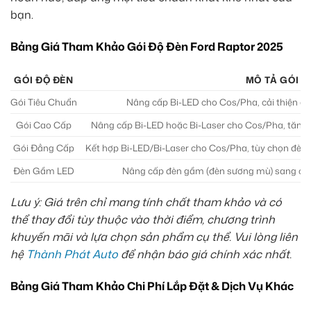
bạn.
Bảng Giá Tham Khảo Gói Độ Đèn Ford Raptor 2025
GÓI ĐỘ ĐÈN
MÔ TẢ GÓI
Gói Tiêu Chuẩn
Nâng cấp Bi-LED cho Cos/Pha, cải thiện độ 
Gói Cao Cấp
Nâng cấp Bi-LED hoặc Bi-Laser cho Cos/Pha, tăng 
Gói Đẳng Cấp
Kết hợp Bi-LED/Bi-Laser cho Cos/Pha, tùy chọn đèn 
Đèn Gầm LED
Nâng cấp đèn gầm (đèn sương mù) sang cô
Lưu ý: Giá trên chỉ mang tính chất tham khảo và có
thể thay đổi tùy thuộc vào thời điểm, chương trình
khuyến mãi và lựa chọn sản phẩm cụ thể. Vui lòng liên
hệ
Thành Phát Auto
để nhận báo giá chính xác nhất.
Bảng Giá Tham Khảo Chi Phí Lắp Đặt & Dịch Vụ Khác