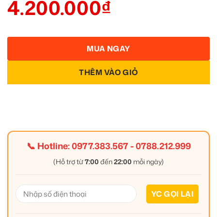
4.200.000
₫
MUA NGAY
THÊM VÀO GIỎ
📞 Hotline:
0977.383.567
-
0788.212.999
(Hỗ trợ từ
7:00
đến
22:00
mỗi ngày)