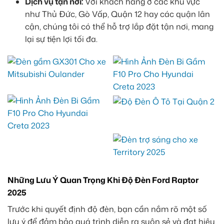
Dịch vụ tận nơi:
Với khách hàng ở các khu vực
như Thủ Đức, Gò Vấp, Quận 12 hay các quận lân
cận, chúng tôi có thể hỗ trợ lắp đặt tận nơi, mang
lại sự tiện lợi tối đa.
Những Lưu Ý Quan Trọng Khi Độ Đèn Ford Raptor
2025
Trước khi quyết định độ đèn, bạn cần nắm rõ một số
lưu ý để đảm bảo quá trình diễn ra suôn sẻ và đạt hiệu