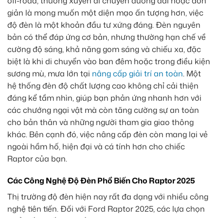
off-road, thường xuyên di chuyển đường dài hoặc đơn
giản là mong muốn một diện mạo ấn tượng hơn, việc
độ đèn là một khoản đầu tư xứng đáng. Đèn nguyên
bản có thể đáp ứng cơ bản, nhưng thường hạn chế về
cường độ sáng, khả năng gom sáng và chiếu xa, đặc
biệt là khi di chuyển vào ban đêm hoặc trong điều kiện
sương mù, mưa lớn tại
nâng cấp giải trí an toàn
. Một
hệ thống đèn độ chất lượng cao không chỉ cải thiện
đáng kể tầm nhìn, giúp bạn phản ứng nhanh hơn với
các chướng ngại vật mà còn tăng cường sự an toàn
cho bản thân và những người tham gia giao thông
khác. Bên cạnh đó, việc nâng cấp đèn còn mang lại vẻ
ngoài hầm hố, hiện đại và cá tính hơn cho chiếc
Raptor của bạn.
Các Công Nghệ Độ Đèn Phổ Biến Cho Raptor 2025
Thị trường độ đèn hiện nay rất đa dạng với nhiều công
nghệ tiên tiến. Đối với Ford Raptor 2025, các lựa chọn