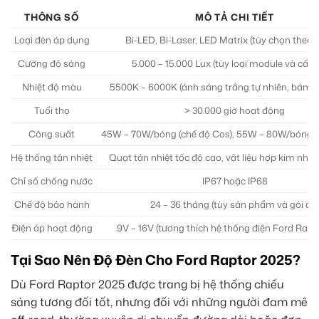
THÔNG SỐ
MÔ TẢ CHI TIẾT
Loại đèn áp dụng
Bi-LED, Bi-Laser, LED Matrix (tùy chọn theo g
Cường độ sáng
5.000 – 15.000 Lux (tùy loại module và cấu 
Nhiệt độ màu
5500K – 6000K (ánh sáng trắng tự nhiên, bám đ
Tuổi thọ
> 30.000 giờ hoạt động
Công suất
45W – 70W/bóng (chế độ Cos), 55W – 80W/bóng (
Hệ thống tản nhiệt
Quạt tản nhiệt tốc độ cao, vật liệu hợp kim nh
Chỉ số chống nước
IP67 hoặc IP68
Chế độ bảo hành
24 – 36 tháng (tùy sản phẩm và gói độ
Điện áp hoạt động
9V – 16V (tương thích hệ thống điện Ford Rapt
Tại Sao Nên Độ Đèn Cho Ford Raptor 2025?
Dù Ford Raptor 2025 được trang bị hệ thống chiếu
sáng tương đối tốt, nhưng đối với những người đam mê