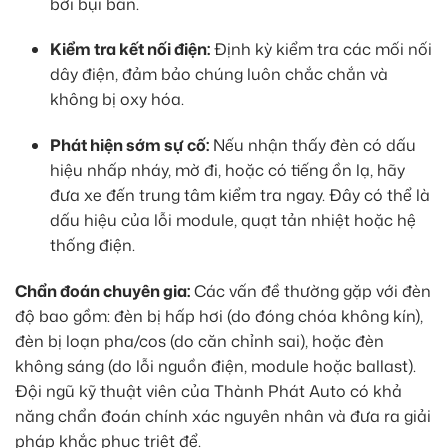
bởi bụi bẩn.
Kiểm tra kết nối điện:
Định kỳ kiểm tra các mối nối
dây điện, đảm bảo chúng luôn chắc chắn và
không bị oxy hóa.
Phát hiện sớm sự cố:
Nếu nhận thấy đèn có dấu
hiệu nhấp nháy, mờ đi, hoặc có tiếng ồn lạ, hãy
đưa xe đến trung tâm kiểm tra ngay. Đây có thể là
dấu hiệu của lỗi module, quạt tản nhiệt hoặc hệ
thống điện.
Chẩn đoán chuyên gia:
Các vấn đề thường gặp với đèn
độ bao gồm: đèn bị hấp hơi (do đóng chóa không kín),
đèn bị loạn pha/cos (do căn chỉnh sai), hoặc đèn
không sáng (do lỗi nguồn điện, module hoặc ballast).
Đội ngũ kỹ thuật viên của Thành Phát Auto có khả
năng chẩn đoán chính xác nguyên nhân và đưa ra giải
pháp khắc phục triệt để.