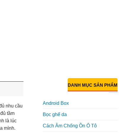
DANH MỤC SẢN PHẨM
Android Box
đủ nhu cầu
 đủ tầm
Bọc ghế da
h là lúc
Cách Âm Chống Ồn Ô Tô
ủa mình.