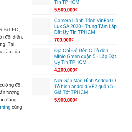
Tín TPHCM
5.500.000
₫
Camera Hành Trình VinFast
Lux SA 2020 - Trung Tâm Lắp
i Bi LED,
Đặt Uy Tín TPHCM
i đối diện.
700.000
₫
ng. Tại
Địa Chỉ Độ Đèn Ô Tô đèn
hu cầu của
Minio Green quận 5 - Lắp Đặt
Uy Tín TPHCM
4.200.000
₫
Nơi Gắn Màn Hình Android Ô
p cường độ
Tô hình android VF2 quận 5 -
 ấn tượng.
Giá Tốt TPHCM
họn đáng
5.900.000
₫
rning
cùng