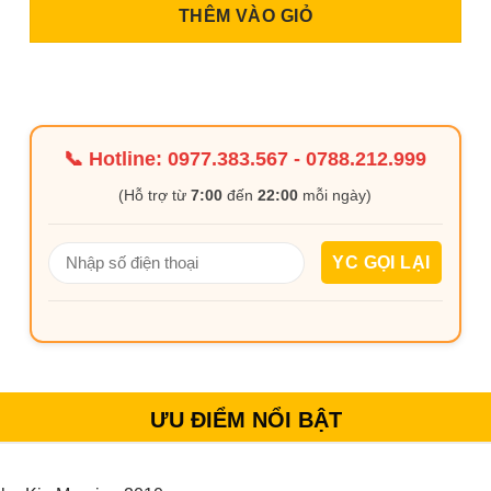
THÊM VÀO GIỎ
📞 Hotline:
0977.383.567
-
0788.212.999
(Hỗ trợ từ
7:00
đến
22:00
mỗi ngày)
ƯU ĐIỂM NỔI BẬT