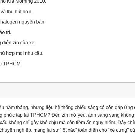
 cho Kia Morning 2010.
và thu hút hơn.
n halogen nguyên bản.
o trì.
điện zin của xe.
hù hợp mọi nhu cầu.
tại TPHCM.
u năm tháng, nhưng liệu hệ thống chiếu sáng có còn đáp ứng 
àng phức tạp tại TPHCM? Đèn zin mờ yếu, ánh sáng vàng không
t xấu không chỉ gây khó chịu mà còn tiềm ẩn nguy hiểm. Đây chín
chuyên nghiệp, mang lại sự “lột xác” toàn diện cho “xế cưng” c