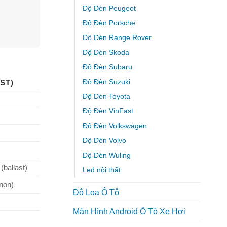
Độ Đèn Peugeot
Độ Đèn Porsche
Độ Đèn Range Rover
Độ Đèn Skoda
Độ Đèn Subaru
Độ Đèn Suzuki
ST)
Độ Đèn Toyota
Độ Đèn VinFast
Độ Đèn Volkswagen
Độ Đèn Volvo
Độ Đèn Wuling
(ballast)
Led nội thất
non)
Độ Loa Ô Tô
Màn Hình Android Ô Tô Xe Hơi