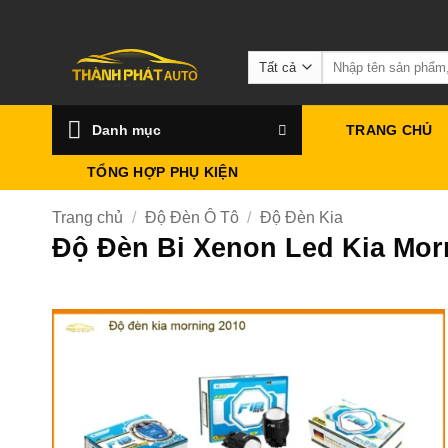
Bỏ
qua
Tìm
nội
kiếm:
dung
Danh mục
TRANG CHỦ
TỔNG HỢP PHỤ KIỆN
Trang chủ
/
Độ Đèn Ô Tô
/
Độ Đèn Kia
Độ Đèn Bi Xenon Led Kia Mor