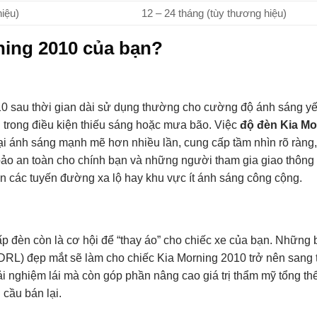
hiệu)
12 – 24 tháng (tùy thương hiệu)
ning 2010 của bạn?
0 sau thời gian dài sử dụng thường cho cường độ ánh sáng yế
ển trong điều kiện thiếu sáng hoặc mưa bão. Việc
độ đèn Kia Mo
ánh sáng mạnh mẽ hơn nhiều lần, cung cấp tầm nhìn rõ ràng, 
ảo an toàn cho chính bạn và những người tham gia giao thông
trên các tuyến đường xa lộ hay khu vực ít ánh sáng công cộng.
ấp đèn còn là cơ hội để “thay áo” cho chiếc xe của bạn. Những
y (DRL) đẹp mắt sẽ làm cho chiếc Kia Morning 2010 trở nên sang 
rải nghiệm lái mà còn góp phần nâng cao giá trị thẩm mỹ tổng thể
 cầu bán lại.