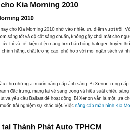
 cho Kia Morning 2010
Morning 2010
nay cho Kia Morning 2010 nhờ vào nhiều ưu điểm vượt trội. Vớ
om sáng tốt và độ cắt sáng chuẩn, không gây chói mắt cho ngườ
g tức thì và tiết kiệm điện năng hơn hẳn bóng halogen truyền thố
D chính hãng, chất lượng cao, phù hợp với mọi ngân sách và n
 đầu cho những ai muốn nâng cấp ánh sáng. Bi Xenon cung cấ
nh đặc trưng, mang lại vẻ sang trọng và hiệu suất chiếu sáng
t và yêu cầu Ballast để hoạt động, Bi Xenon vẫn là một lựa c
muốn trải nghiệm sự khác biệt. Việc
nâng cấp màn hình Kia Mo
p tại Thành Phát Auto TPHCM