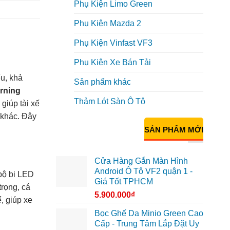
Phụ Kiện Limo Green
Phụ Kiện Mazda 2
Phụ Kiện Vinfast VF3
Phụ Kiện Xe Bán Tải
u, khả
Sản phẩm khác
rning
Thảm Lót Sàn Ô Tô
giúp tài xế
 khác. Đây
SẢN PHẨM MỚI
Cửa Hàng Gắn Màn Hình
Android Ô Tô VF2 quận 1 -
 bộ bi LED
Giá Tốt TPHCM
trọng, cá
5.900.000
₫
, giúp xe
Bọc Ghế Da Minio Green Cao
Cấp - Trung Tâm Lắp Đặt Uy