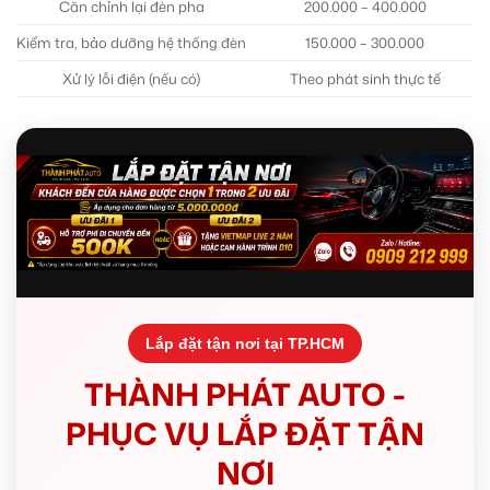
Căn chỉnh lại đèn pha
200.000 – 400.000
Kiểm tra, bảo dưỡng hệ thống đèn
150.000 – 300.000
Xử lý lỗi điện (nếu có)
Theo phát sinh thực tế
Lắp đặt tận nơi tại TP.HCM
THÀNH PHÁT AUTO -
PHỤC VỤ LẮP ĐẶT TẬN
NƠI