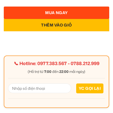
MUA NGAY
THÊM VÀO GIỎ
📞 Hotline:
0977.383.567
-
0788.212.999
(Hỗ trợ từ
7:00
đến
22:00
mỗi ngày)