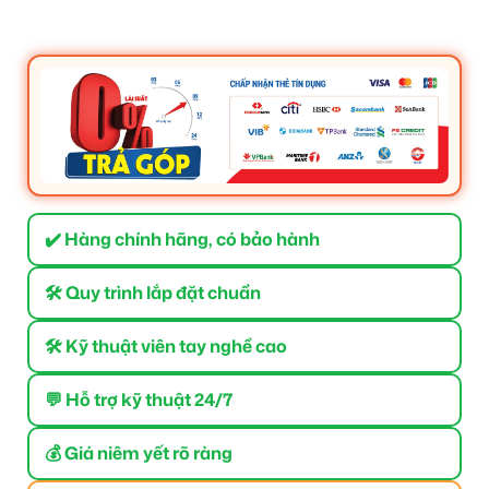
✔️ Hàng chính hãng, có bảo hành
🛠 Quy trình lắp đặt chuẩn
🛠 Kỹ thuật viên tay nghề cao
💬 Hỗ trợ kỹ thuật 24/7
💰 Giá niêm yết rõ ràng