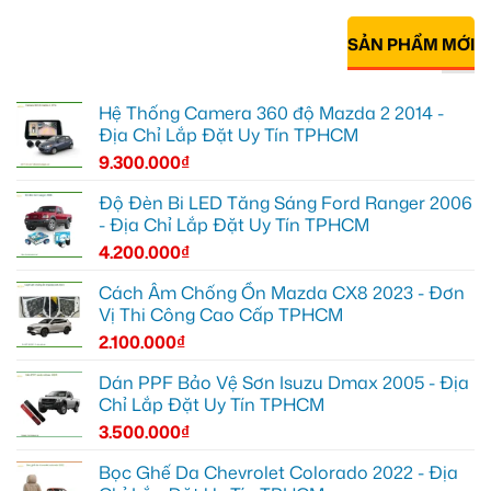
SẢN PHẨM MỚI
Hệ Thống Camera 360 độ Mazda 2 2014 -
Địa Chỉ Lắp Đặt Uy Tín TPHCM
9.300.000
₫
Độ Đèn Bi LED Tăng Sáng Ford Ranger 2006
- Địa Chỉ Lắp Đặt Uy Tín TPHCM
4.200.000
₫
Cách Âm Chống Ồn Mazda CX8 2023 - Đơn
Vị Thi Công Cao Cấp TPHCM
2.100.000
₫
Dán PPF Bảo Vệ Sơn Isuzu Dmax 2005 - Địa
Chỉ Lắp Đặt Uy Tín TPHCM
3.500.000
₫
Bọc Ghế Da Chevrolet Colorado 2022 - Địa