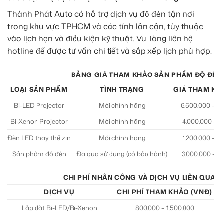
Thành Phát Auto có hỗ trợ dịch vụ độ đèn tận nơi
trong khu vực TPHCM và các tỉnh lân cận, tùy thuộc
vào lịch hẹn và điều kiện kỹ thuật. Vui lòng liên hệ
hotline để được tư vấn chi tiết và sắp xếp lịch phù hợp.
BẢNG GIÁ THAM KHẢO SẢN PHẨM ĐỘ ĐÈN
LOẠI SẢN PHẨM
TÌNH TRẠNG
GIÁ THAM KH
Bi-LED Projector
Mới chính hãng
6.500.000 – 1
Bi-Xenon Projector
Mới chính hãng
4.000.000 – 
Đèn LED thay thế zin
Mới chính hãng
1.200.000 – 
Sản phẩm độ đèn
Đã qua sử dụng (có bảo hành)
3.000.000 – 
CHI PHÍ NHÂN CÔNG VÀ DỊCH VỤ LIÊN QUAN
DỊCH VỤ
CHI PHÍ THAM KHẢO (VNĐ)
Lắp đặt Bi-LED/Bi-Xenon
800.000 – 1.500.000