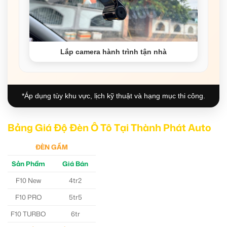
Lắp camera hành trình tận nhà
*Áp dụng tùy khu vực, lịch kỹ thuật và hạng mục thi công.
Bảng Giá Độ Đèn Ô Tô Tại Thành Phát Auto
ĐÈN GẦM
Sản Phẩm
Giá Bán
F10 New
4tr2
F10 PRO
5tr5
F10 TURBO
6tr