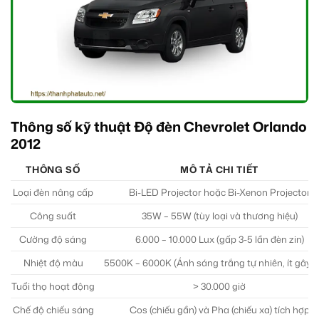
Thông số kỹ thuật Độ đèn Chevrolet Orlando
2012
THÔNG SỐ
MÔ TẢ CHI TIẾT
Loại đèn nâng cấp
Bi-LED Projector hoặc Bi-Xenon Projector
Công suất
35W – 55W (tùy loại và thương hiệu)
Cường độ sáng
6.000 – 10.000 Lux (gấp 3-5 lần đèn zin)
Nhiệt độ màu
5500K – 6000K (Ánh sáng trắng tự nhiên, ít gây c
Tuổi thọ hoạt động
> 30.000 giờ
Chế độ chiếu sáng
Cos (chiếu gần) và Pha (chiếu xa) tích hợp