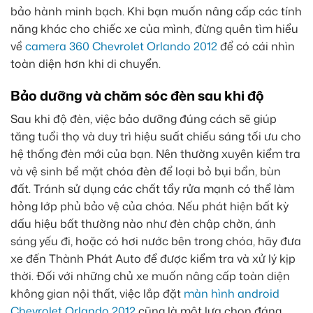
bảo hành minh bạch. Khi bạn muốn nâng cấp các tính
năng khác cho chiếc xe của mình, đừng quên tìm hiểu
về
camera 360 Chevrolet Orlando 2012
để có cái nhìn
toàn diện hơn khi di chuyển.
Bảo dưỡng và chăm sóc đèn sau khi độ
Sau khi độ đèn, việc bảo dưỡng đúng cách sẽ giúp
tăng tuổi thọ và duy trì hiệu suất chiếu sáng tối ưu cho
hệ thống đèn mới của bạn. Nên thường xuyên kiểm tra
và vệ sinh bề mặt chóa đèn để loại bỏ bụi bẩn, bùn
đất. Tránh sử dụng các chất tẩy rửa mạnh có thể làm
hỏng lớp phủ bảo vệ của chóa. Nếu phát hiện bất kỳ
dấu hiệu bất thường nào như đèn chập chờn, ánh
sáng yếu đi, hoặc có hơi nước bên trong chóa, hãy đưa
xe đến Thành Phát Auto để được kiểm tra và xử lý kịp
thời. Đối với những chủ xe muốn nâng cấp toàn diện
không gian nội thất, việc lắp đặt
màn hình android
Chevrolet Orlando 2012
cũng là một lựa chọn đáng