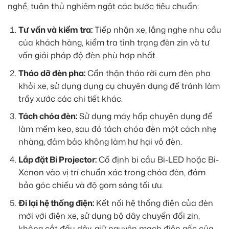
nghề, tuân thủ nghiêm ngặt các bước tiêu chuẩn:
Tư vấn và kiểm tra:
Tiếp nhận xe, lắng nghe nhu cầu
của khách hàng, kiểm tra tình trạng đèn zin và tư
vấn giải pháp độ đèn phù hợp nhất.
Tháo dỡ đèn pha:
Cẩn thận tháo rời cụm đèn pha
khỏi xe, sử dụng dụng cụ chuyên dụng để tránh làm
trầy xước các chi tiết khác.
Tách chóa đèn:
Sử dụng máy hấp chuyên dụng để
làm mềm keo, sau đó tách chóa đèn một cách nhẹ
nhàng, đảm bảo không làm hư hại vỏ đèn.
Lắp đặt Bi Projector:
Cố định bi cầu Bi-LED hoặc Bi-
Xenon vào vị trí chuẩn xác trong chóa đèn, đảm
bảo góc chiếu và độ gom sáng tối ưu.
Đi lại hệ thống điện:
Kết nối hệ thống điện của đèn
mới với điện xe, sử dụng bộ dây chuyển đổi zin,
không cắt đấu dây, giữ nguyên mạch điện gốc của