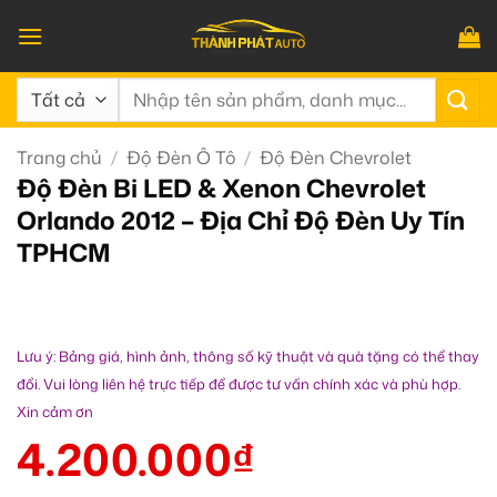
Bỏ
qua
nội
Tìm
dung
kiếm:
Trang chủ
/
Độ Đèn Ô Tô
/
Độ Đèn Chevrolet
Độ Đèn Bi LED & Xenon Chevrolet
Orlando 2012 – Địa Chỉ Độ Đèn Uy Tín
TPHCM
Lưu ý: Bảng giá, hình ảnh, thông số kỹ thuật và quà tặng có thể thay
đổi. Vui lòng liên hệ trực tiếp để được tư vấn chính xác và phù hợp.
Xin cảm ơn
4.200.000
₫