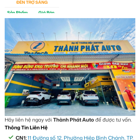
ĐÈN TRỢ SÁNG
Sản Phẩm
Giá Bán
M30 Ultra
4tr5
Aozoom EX3
5tr
Hãy liên hệ ngay với
Thành Phát Auto
để được tư vấn.
Thông Tin Liên Hệ
CN1:
11 Đường số 12, Phường Hiệp Bình Chánh, TP.