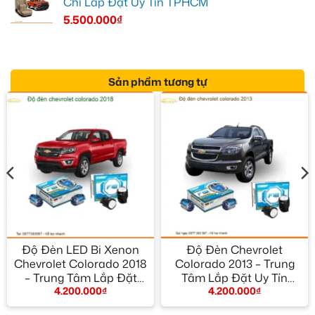
Chỉ Lắp Đặt Uy Tín TPHCM
5.500.000
₫
Sản phẩm tương tự
Độ Đèn LED Bi Xenon
Độ Đèn Chevrolet
Chevrolet Colorado 2018
Colorado 2013 – Trung
– Trung Tâm Lắp Đặt
Tâm Lắp Đặt Uy Tín
4.200.000
₫
4.200.000
₫
Chính Hãng TPHCM
TPHCM